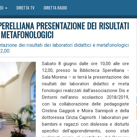
DEO
DIRETTA TV
DIRETTA RADIO
PERELLIANA PRESENTAZIONE DEI RISULTATI
E METAFONOLOGICI
tazione dei risultati dei laboratori didattici e metafonologici
2,00.
Sabato 8 giugno dalle ore 10,00 alle ore
12,00, presso la Biblioteca Sperelliana -
Sala Morena – si terrà la presentazione dei
risultati dei laboratori didattici e meta
fonologici realizzati dall’associazione Dis e
Dintorni nell'anno scolastico 2018/2019,
con la collaborazione delle pedagogiste
Cristina Gaggioli e Moira Sannipoli e della
dottoressa Cinzia Capriotti. I laboratori per
bambini e ragazzi con dislessia e disturbi
specifici dell'apprendimento, sono stati