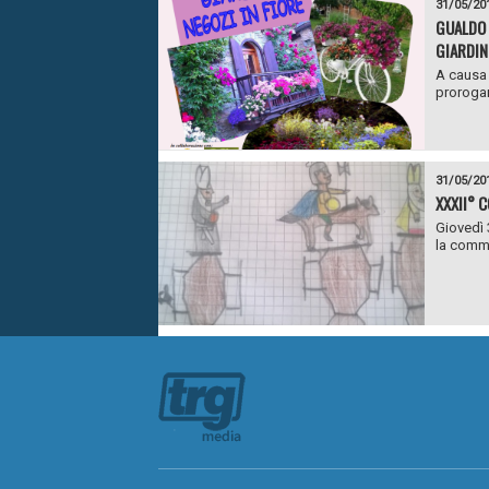
31/05/20
GUALDO 
GIARDINI
A causa 
prorogar
31/05/20
XXXII° 
Giovedì 
la commi