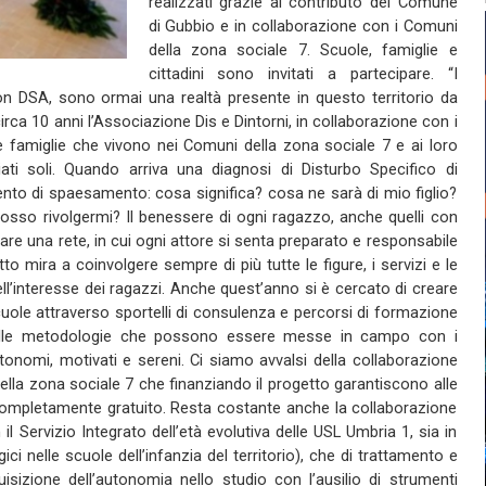
realizzati grazie al contributo del Comune
di Gubbio e in collaborazione con i Comuni
della zona sociale 7. Scuole, famiglie e
cittadini sono invitati a partecipare. “I
con DSA, sono ormai una realtà presente in questo territorio da
irca 10 anni l’Associazione Dis e Dintorni, in collaborazione con i
lle famiglie che vivono nei Comuni della zona sociale 7 e ai loro
iati soli. Quando arriva una diagnosi di Disturbo Specifico di
to di spaesamento: cosa significa? cosa ne sarà di mio figlio?
sso rivolgermi? Il benessere di ogni ragazzo, anche quelli con
are una rete, in cui ogni attore si senta preparato e responsabile
to mira a coinvolgere sempre di più tutte le figure, i servizi e le
ll’interesse dei ragazzi. Anche quest’anno si è cercato di creare
cuole attraverso sportelli di consulenza e percorsi di formazione
ulle metodologie che possono essere messe in campo con i
tonomi, motivati e sereni. Ci siamo avvalsi della collaborazione
 della zona sociale 7 che finanziando il progetto garantiscono alle
à completamente gratuito. Resta costante anche la collaborazione
 il Servizio Integrato dell’età evolutiva delle USL Umbria 1, sia in
i nelle scuole dell’infanzia del territorio), che di trattamento e
quisizione dell’autonomia nello studio con l’ausilio di strumenti