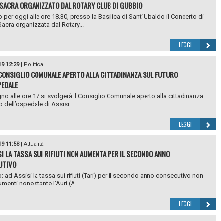
SACRA ORGANIZZATO DAL ROTARY CLUB DI GUBBIO
to per oggi alle ore 18.30, presso la Basilica di Sant`Ubaldo il Concerto di
acra organizzata dal Rotary...
LEGGI
19 12:29
|
Politica
 CONSIGLIO COMUNALE APERTO ALLA CITTADINANZA SUL FUTURO
PEDALE
ugno alle ore 17 si svolgerà il Consiglio Comunale aperto alla cittadinanza
o dell’ospedale di Assisi. ...
LEGGI
19 11:58
|
Attualità
SI LA TASSA SUI RIFIUTI NON AUMENTA PER IL SECONDO ANNO
UTIVO
o: ad Assisi la tassa sui rifiuti (Tari) per il secondo anno consecutivo non
umenti nonostante l’Auri (A...
LEGGI