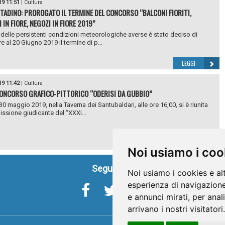
19 11:51
|
Cultura
TADINO: PROROGATO IL TERMINE DEL CONCORSO “BALCONI FIORITI,
 IN FIORE, NEGOZI IN FIORE 2019”
delle persistenti condizioni meteorologiche averse è stato deciso di
e al 20 Giugno 2019 il termine di p...
LEGGI
19 11:42
|
Cultura
CONCORSO GRAFICO-PITTORICO “ODERISI DA GUBBIO”
30 maggio 2019, nella Taverna dei Santubaldari, alle ore 16,00, si è riunita
ssione giudicante del “XXXI...
LEGGI
Noi usiamo i coo
Seguici su
Noi usiamo i cookies e al
esperienza di navigazione
e annunci mirati, per anal
arrivano i nostri visitatori.