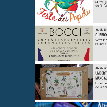
Si svolg
dell’Infa
31/05/20
GUBBIO:
Verrà in
Palazzo d
31/05/20
UMBERTI
MANO AL
Un erbar
della scu