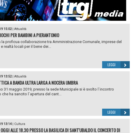
19 15:02
|
Attualità
IOCHI PER BAMBINI A PIERANTONIO
 la proficua collaborazione tra Amministrazione Comunale, imprese del
 e realtà locali per il bene dei...
LEGGI
19 13:52
|
Attualità
TTICA A BANDA ULTRA LARGA A NOCERA UMBRA
o 31 maggio 2019, presso la sede Municipale si è svolto l`incontro
o che ha sancito l`apertura del cant...
LEGGI
19 13:14
|
Cultura
 OGGI ALLE 18.30 PRESSO LA BASILICA DI SANT'UBALDO IL CONCERTO DI