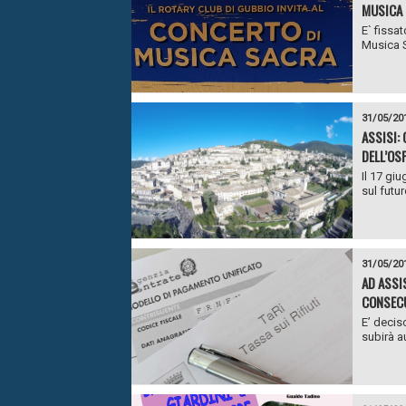
MUSICA 
E` fissa
Musica S
31/05/20
ASSISI:
DELL’OS
Il 17 gi
sul futur
31/05/20
AD ASSI
CONSEC
E’ decis
subirà a