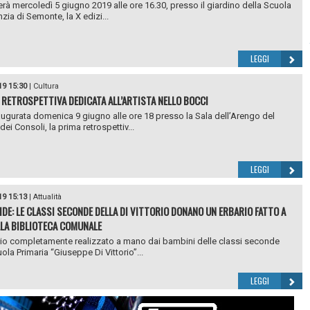
erà mercoledì 5 giugno 2019 alle ore 16.30, presso il giardino della Scuola
nzia di Semonte, la X edizi...
LEGGI
19 15:30
|
Cultura
 RETROSPETTIVA DEDICATA ALL’ARTISTA NELLO BOCCI
augurata domenica 9 giugno alle ore 18 presso la Sala dell’Arengo del
ei Consoli, la prima retrospettiv...
LEGGI
19 15:13
|
Attualità
DE: LE CLASSI SECONDE DELLA DI VITTORIO DONANO UN ERBARIO FATTO A
LA BIBLIOTECA COMUNALE
io completamente realizzato a mano dai bambini delle classi seconde
ola Primaria “Giuseppe Di Vittorio”...
LEGGI