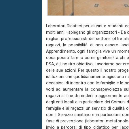
Laboratori Didattici per alunni e studenti 
molti anni –spiegano gli organizzatori - Da c
migliori professionisti del settore, offre a
ragazzi, la possibilità di non essere lasc
Apprendimento, ogni famiglia vive un momen
cosa posso fare io come genitore? a chi po
DSA, è il nostro obiettivo. Lavoriamo per cre
delle sue azioni. Per questo il nostro proget
istituzioni che quotidianamente agiscono ne
occasioni di incontro con le famiglie e le s
volti ad aumentare la consapevolezza s
ragazzi al fine di renderli maggiormente au
degli enti locali e in particolare dei Comuni
famiglie e ai ragazzi un servizio di qualit
con il Servizio sanitario e in particolare con
fase di prevenzione (laboratori metafonologic
invio a percorsi di tipo didattico per l’ac