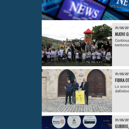
31/05/20
NUOVI G
Continua
territorio
31/05/20
FIBRA O
Lo scors
definitiv
31/05/20
GUBBIO,