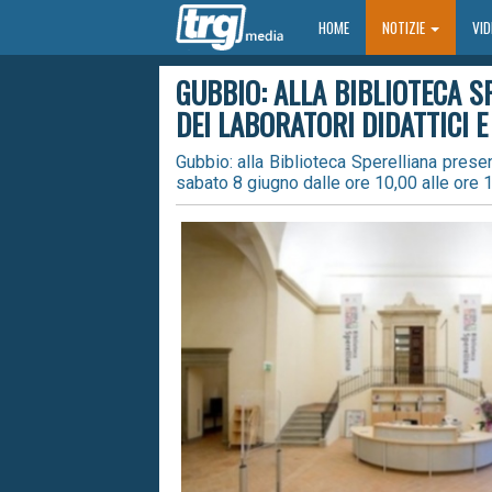
HOME
HOME
NOTIZIE
VI
GUBBIO: ALLA BIBLIOTECA S
DEI LABORATORI DIDATTICI 
Gubbio: alla Biblioteca Sperelliana presen
sabato 8 giugno dalle ore 10,00 alle ore 1