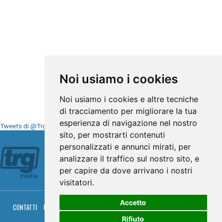
Noi usiamo i cookies
Noi usiamo i cookies e altre tecniche
di tracciamento per migliorare la tua
esperienza di navigazione nel nostro
Tweets di @TrgMedia
sito, per mostrarti contenuti
Seguici su
personalizzati e annunci mirati, per
analizzare il traffico sul nostro sito, e
per capire da dove arrivano i nostri
visitatori.
Accetto
CONTATTI
PRIVACY
COOKIES
PALINSESTO
DIRETTA TV
DIRETTA RADIO
RGM HITRADIO
Rifiuto