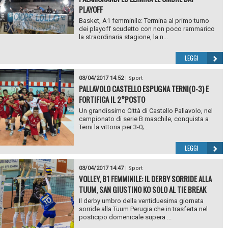
PLAYOFF
Basket, A1 femminile: Termina al primo turno
dei playoff scudetto con non poco rammarico
la straordinaria stagione, la n...
LEGGI
03/04/2017 14:52
|
Sport
PALLAVOLO CASTELLO ESPUGNA TERNI(0-3) E
FORTIFICA IL 2°POSTO
Un grandissimo Città di Castello Pallavolo, nel
campionato di serie B maschile, conquista a
Terni la vittoria per 3-0;...
LEGGI
03/04/2017 14:47
|
Sport
VOLLEY, B1 FEMMINILE: IL DERBY SORRIDE ALLA
TUUM, SAN GIUSTINO KO SOLO AL TIE BREAK
Il derby umbro della ventiduesima giornata
sorride alla Tuum Perugia che in trasferta nel
posticipo domenicale supera ...