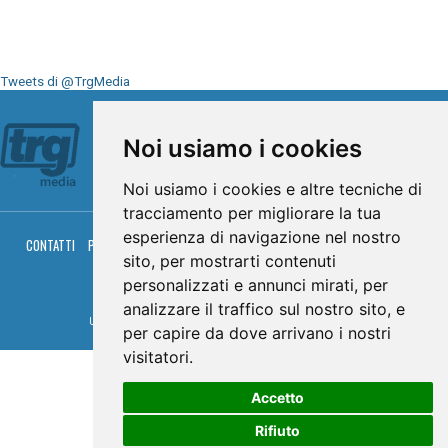
Tweets di @TrgMedia
Seguici su
Noi usiamo i cookies
Noi usiamo i cookies e altre tecniche di
tracciamento per migliorare la tua
esperienza di navigazione nel nostro
CONTATTI
PRIVACY
COOKIES
PALINSESTO
DIRETTA TV
DIRETTA RADIO
sito, per mostrarti contenuti
RGM HITRADIO
personalizzati e annunci mirati, per
© TRG Media 2005-2026
analizzare il traffico sul nostro sito, e
Umbria Televisioni s.r.l. - P.I.00496230541 -
www.trgmedia.it
- Powered by
FFZ
per capire da dove arrivano i nostri
visitatori.
Accetto
Rifiuto