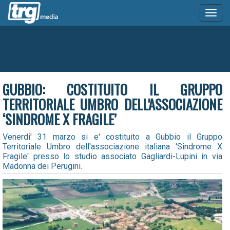
Toggl
naviga
GUBBIO: COSTITUITO IL GRUPPO
TERRITORIALE UMBRO DELL'ASSOCIAZIONE
‘SINDROME X FRAGILE’
Venerdi' 31 marzo si e' costituito a Gubbio il Gruppo
Territoriale Umbro dell'associazione italiana 'Sindrome X
Fragile' presso lo studio associato Gagliardi-Lupini in via
Madonna dei Perugini.