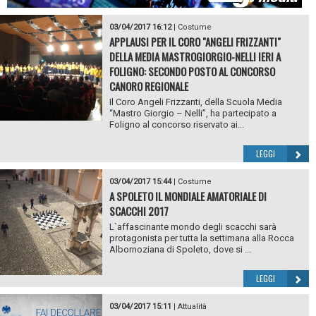
03/04/2017 16:12
|
Costume
APPLAUSI PER IL CORO "ANGELI FRIZZANTI"
DELLA MEDIA MASTROGIORGIO-NELLI IERI A
FOLIGNO: SECONDO POSTO AL CONCORSO
CANORO REGIONALE
Il Coro Angeli Frizzanti, della Scuola Media
“Mastro Giorgio – Nelli”, ha partecipato a
Foligno al concorso riservato ai...
LEGGI
03/04/2017 15:44
|
Costume
A SPOLETO IL MONDIALE AMATORIALE DI
SCACCHI 2017
L`affascinante mondo degli scacchi sarà
protagonista per tutta la settimana alla Rocca
Albornoziana di Spoleto, dove si ...
LEGGI
03/04/2017 15:11
|
Attualità