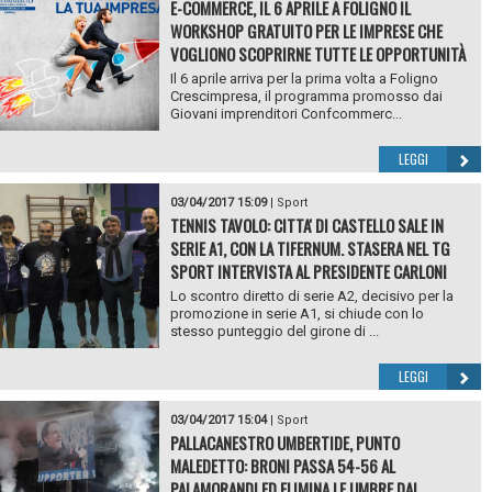
E-COMMERCE, IL 6 APRILE A FOLIGNO IL
WORKSHOP GRATUITO PER LE IMPRESE CHE
VOGLIONO SCOPRIRNE TUTTE LE OPPORTUNITÀ
Il 6 aprile arriva per la prima volta a Foligno
Crescimpresa, il programma promosso dai
Giovani imprenditori Confcommerc...
LEGGI
03/04/2017 15:09
|
Sport
TENNIS TAVOLO: CITTA' DI CASTELLO SALE IN
SERIE A1, CON LA TIFERNUM. STASERA NEL TG
SPORT INTERVISTA AL PRESIDENTE CARLONI
Lo scontro diretto di serie A2, decisivo per la
promozione in serie A1, si chiude con lo
stesso punteggio del girone di ...
LEGGI
03/04/2017 15:04
|
Sport
PALLACANESTRO UMBERTIDE, PUNTO
MALEDETTO: BRONI PASSA 54-56 AL
PALAMORANDI ED ELIMINA LE UMBRE DAI