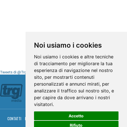
Noi usiamo i cookies
Noi usiamo i cookies e altre tecniche
di tracciamento per migliorare la tua
esperienza di navigazione nel nostro
Tweets di @TrgMedia
sito, per mostrarti contenuti
Seguici su
personalizzati e annunci mirati, per
analizzare il traffico sul nostro sito, e
per capire da dove arrivano i nostri
visitatori.
Accetto
CONTATTI
PRIVACY
COOKIES
PALINSESTO
DIRETTA TV
DIRETTA RADIO
RGM HITRADIO
Rifiuto