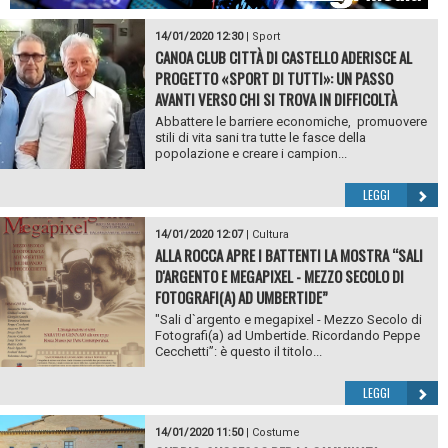
14/01/2020 12:30
|
Sport
CANOA CLUB CITTÀ DI CASTELLO ADERISCE AL
PROGETTO «SPORT DI TUTTI»: UN PASSO
AVANTI VERSO CHI SI TROVA IN DIFFICOLTÀ
Abbattere le barriere economiche, promuovere
stili di vita sani tra tutte le fasce della
popolazione e creare i campion...
LEGGI
14/01/2020 12:07
|
Cultura
ALLA ROCCA APRE I BATTENTI LA MOSTRA “SALI
D'ARGENTO E MEGAPIXEL - MEZZO SECOLO DI
FOTOGRAFI(A) AD UMBERTIDE”
"Sali d`argento e megapixel - Mezzo Secolo di
Fotografi(a) ad Umbertide. Ricordando Peppe
Cecchetti”: è questo il titolo...
LEGGI
14/01/2020 11:50
|
Costume