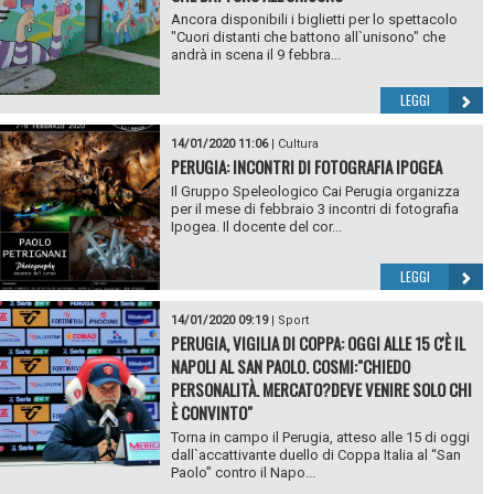
Ancora disponibili i biglietti per lo spettacolo
"Cuori distanti che battono all`unisono" che
andrà in scena il 9 febbra...
LEGGI
14/01/2020 11:06
|
Cultura
PERUGIA: INCONTRI DI FOTOGRAFIA IPOGEA
Il Gruppo Speleologico Cai Perugia organizza
per il mese di febbraio 3 incontri di fotografia
Ipogea. Il docente del cor...
LEGGI
14/01/2020 09:19
|
Sport
PERUGIA, VIGILIA DI COPPA: OGGI ALLE 15 C'È IL
NAPOLI AL SAN PAOLO. COSMI:"CHIEDO
PERSONALITÀ. MERCATO?DEVE VENIRE SOLO CHI
È CONVINTO"
Torna in campo il Perugia, atteso alle 15 di oggi
dall`accattivante duello di Coppa Italia al “San
Paolo” contro il Napo...