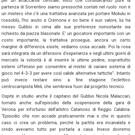
per un attaccante centrale, visto che considerando pure la
partenza di Sorrentino siamo pressochè contati nel ruolo: non è
un mistero che c'è una trattativa avanzata per portare Mokulu in
rossoblù, l'ho avuto a Cremona e so bene il suo valore, lui ha
messo Gubbio in cima alle sue preferenze nonostante sia
richiesto da piazza blasonate. E' un giocatore importante con un
costo importante, la trattativa prosegue, ancora un certo
margine di differenza esiste, vediamo cosa accade. Poi la rosa
sarà integrata da un difensore d'esperienza e negli ultimi giorni di
mercato la volontà è di inserire le ultime pedine, soprattutto
esterni offensivi per consentire al mister di variare sistema di
gioco nel 4-3-3 per avere così valide alternative tattiche". Intanto
può invece restare sino a fine stagione l'eclettico
centrocampista Meli, che sembrava fuori dal progetto tecnico.
Ospite in studio anche il capitano del Gubbio Nicola Malaccari,
tornato anche sull'episodio della sospensione della gara di
Verona per infortunio dell'arbitro Catanoso di Reggio Calabria:
"Episodio che non accade praticamente mai e che in questo
caso ci crea un problema, perchè la partita era incanalata e
credo avevamo tutto per portarla a casa. Invece dovremo