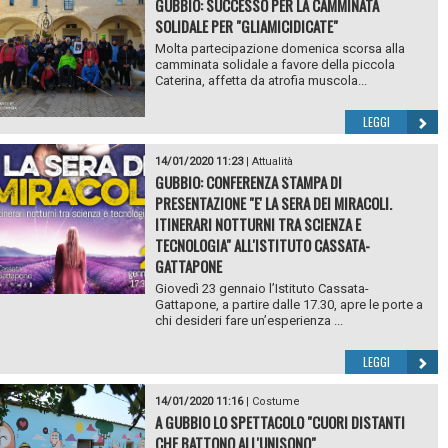
GUBBIO: SUCCESSO PER LA CAMMINATA
SOLIDALE PER "GLIAMICIDICATE"
Molta partecipazione domenica scorsa alla
camminata solidale a favore della piccola
Caterina, affetta da atrofia muscola...
LEGGI
14/01/2020 11:23
|
Attualità
GUBBIO: CONFERENZA STAMPA DI
PRESENTAZIONE "E' LA SERA DEI MIRACOLI.
ITINERARI NOTTURNI TRA SCIENZA E
TECNOLOGIA" ALL'ISTITUTO CASSATA-
GATTAPONE
Giovedì 23 gennaio l’Istituto Cassata-
Gattapone, a partire dalle 17.30, apre le porte a
chi desideri fare un’esperienza ...
LEGGI
14/01/2020 11:16
|
Costume
A GUBBIO LO SPETTACOLO "CUORI DISTANTI
CHE BATTONO ALL'UNISONO"