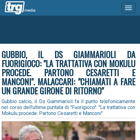
Toggl
naviga
GUBBIO, IL DS GIAMMARIOLI DA
FUORIGIOCO: "LA TRATTATIVA CON MOKULU
PROCEDE. PARTONO CESARETTI E
MANCONI". MALACCARI: "CHIAMATI A FARE
UN GRANDE GIRONE DI RITORNO"
Gubbio calcio, il Ds Giammarioli fa il punto telefonicamente
nel corso dell'ultima puntata di "Fuorigioco": "La trattativa con
Mokulu procede. Partono Cesaretti e Manconi"