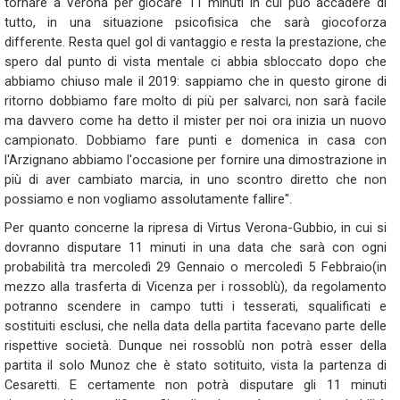
tornare a Verona per giocare 11 minuti in cui può accadere di
tutto, in una situazione psicofisica che sarà giocoforza
differente. Resta quel gol di vantaggio e resta la prestazione, che
spero dal punto di vista mentale ci abbia sbloccato dopo che
abbiamo chiuso male il 2019: sappiamo che in questo girone di
ritorno dobbiamo fare molto di più per salvarci, non sarà facile
ma davvero come ha detto il mister per noi ora inizia un nuovo
campionato. Dobbiamo fare punti e domenica in casa con
l'Arzignano abbiamo l'occasione per fornire una dimostrazione in
più di aver cambiato marcia, in uno scontro diretto che non
possiamo e non vogliamo assolutamente fallire".
Per quanto concerne la ripresa di Virtus Verona-Gubbio, in cui si
dovranno disputare 11 minuti in una data che sarà con ogni
probabilità tra mercoledì 29 Gennaio o mercoledì 5 Febbraio(in
mezzo alla trasferta di Vicenza per i rossoblù), da regolamento
potranno scendere in campo tutti i tesserati, squalificati e
sostituiti esclusi, che nella data della partita facevano parte delle
rispettive società. Dunque nei rossoblù non potrà esser della
partita il solo Munoz che è stato sotituito, vista la partenza di
Cesaretti. E certamente non potrà disputare gli 11 minuti