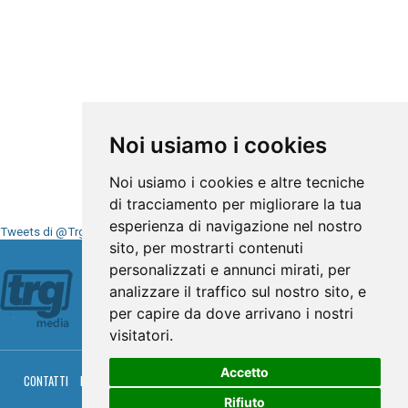
Noi usiamo i cookies
Noi usiamo i cookies e altre tecniche
di tracciamento per migliorare la tua
esperienza di navigazione nel nostro
Tweets di @TrgMedia
sito, per mostrarti contenuti
Seguici su
personalizzati e annunci mirati, per
analizzare il traffico sul nostro sito, e
per capire da dove arrivano i nostri
visitatori.
Accetto
CONTATTI
PRIVACY
COOKIES
PALINSESTO
DIRETTA TV
DIRETTA RADIO
RGM HITRADIO
Rifiuto