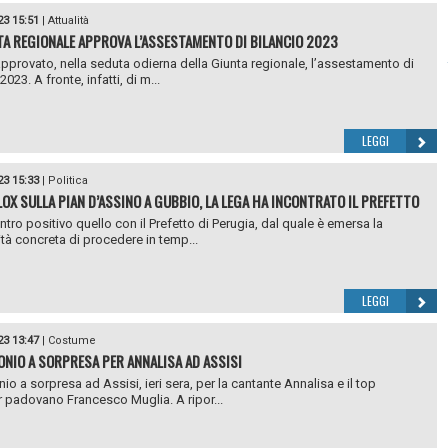
23 15:51
|
Attualità
TA REGIONALE APPROVA L’ASSESTAMENTO DI BILANCIO 2023
approvato, nella seduta odierna della Giunta regionale, l’assestamento di
2023. A fronte, infatti, di m...
LEGGI
23 15:33
|
Politica
OX SULLA PIAN D’ASSINO A GUBBIO, LA LEGA HA INCONTRATO IL PREFETTO
ntro positivo quello con il Prefetto di Perugia, dal quale è emersa la
ità concreta di procedere in temp...
LEGGI
23 13:47
|
Costume
NIO A SORPRESA PER ANNALISA AD ASSISI
io a sorpresa ad Assisi, ieri sera, per la cantante Annalisa e il top
padovano Francesco Muglia. A ripor...