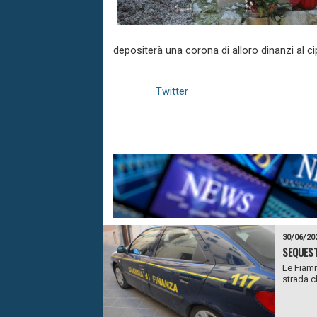
depositerà una corona di alloro dinanzi al c
Twitter
30/06/20
SEQUEST
Le Fiamm
strada c