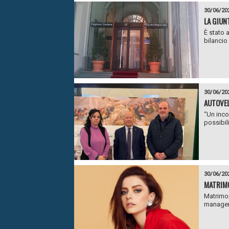
30/06/20
LA GIUN
È stato 
bilancio 
30/06/20
AUTOVEL
“Un inco
possibil
30/06/20
MATRIMO
Matrimon
manager 