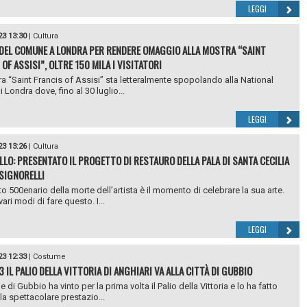
LEGGI
23 13:30
|
Cultura
DEL COMUNE A LONDRA PER RENDERE OMAGGIO ALLA MOSTRA “SAINT
OF ASSISI”, OLTRE 150 MILA I VISITATORI
a “Saint Francis of Assisi” sta letteralmente spopolando alla National
i Londra dove, fino al 30 luglio...
LEGGI
23 13:26
|
Cultura
LLO: PRESENTATO IL PROGETTO DI RESTAURO DELLA PALA DI SANTA CECILIA
 SIGNORELLI
to 500enario della morte dell’artista è il momento di celebrare la sua arte.
ari modi di fare questo. I...
LEGGI
23 12:33
|
Costume
 IL PALIO DELLA VITTORIA DI ANGHIARI VA ALLA CITTÀ DI GUBBIO
 di Gubbio ha vinto per la prima volta il Palio della Vittoria e lo ha fatto
la spettacolare prestazio...