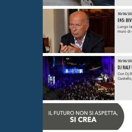
30/06/20
E45: BI
Lungo la
muro di 
30/06/20
DJ RALF
Con Dj Ra
Castello,