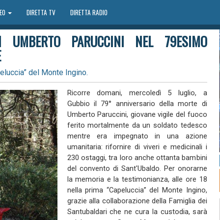
DEO
DIRETTA TV
DIRETTA RADIO
I UMBERTO PARUCCINI NEL 79ESIMO
E
eluccia” del Monte Ingino.
Ricorre domani, mercoledì 5 luglio, a
Gubbio il 79° anniversario della morte di
Umberto Paruccini, giovane vigile del fuoco
ferito mortalmente da un soldato tedesco
mentre era impegnato in una azione
umanitaria: rifornire di viveri e medicinali i
230 ostaggi, tra loro anche ottanta bambini
del convento di Sant'Ubaldo. Per onorarne
la memoria e la testimonianza, alle ore 18
nella prima “Capeluccia” del Monte Ingino,
grazie alla collaborazione della Famiglia dei
Santubaldari che ne cura la custodia, sarà