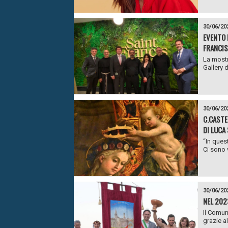
30/06/20
EVENTO 
FRANCIS 
La mostr
Gallery d
30/06/20
C.CASTE
DI LUCA
“In ques
Ci sono v
30/06/20
NEL 2023
Il Comune
grazie al