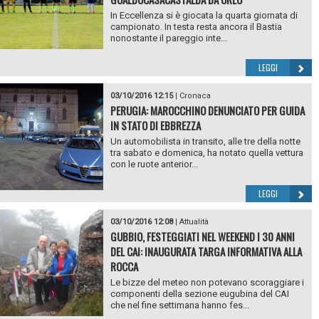
In Eccellenza si è giocata la quarta giornata di
campionato. In testa resta ancora il Bastia
nonostante il pareggio inte...
LEGGI
03/10/2016 12:15
|
Cronaca
PERUGIA: MAROCCHINO DENUNCIATO PER GUIDA
IN STATO DI EBBREZZA
Un automobilista in transito, alle tre della notte
tra sabato e domenica, ha notato quella vettura
con le ruote anterior...
LEGGI
03/10/2016 12:08
|
Attualità
GUBBIO, FESTEGGIATI NEL WEEKEND I 30 ANNI
DEL CAI: INAUGURATA TARGA INFORMATIVA ALLA
ROCCA
Le bizze del meteo non potevano scoraggiare i
componenti della sezione eugubina del CAI
che nel fine settimana hanno fes...