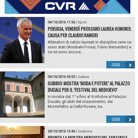
04/10/2016 11:56
|
Sport
PERUGIA, VENERDÌ PROSSIMO LAUREA HONORIS
CAUSA PER CLAUDIO RANIERI
Allenatori di calcio laureati in discipline varie ce
sono stati (Annibale Frossi, Fulvio Bernardini) e
ce ne sono ancora...
LEGGI
04/10/2016 09:53
|
Cultura
GUBBIO: MOSTRA ‘MODA E POTERE’ AL PALAZZO
DUCALE PER IL ‘FESTIVAL DEL MEDIOEVO’
In mostra dal 1° e fino al 9 ottobre al Palazzo
Ducale, gli abiti del rinascimento, dai
Montefeltro ai Della Rovere, tra...
LEGGI
03/10/2016 15:44
|
Costume
PRONTA LA MOSTRA MERCATO DEL TARTUFO E