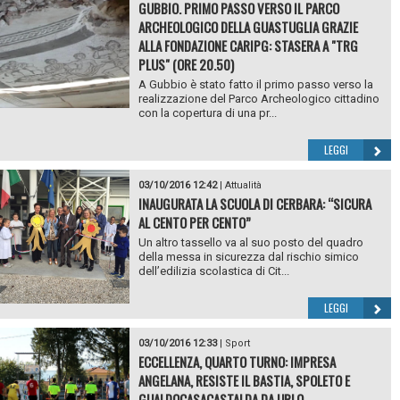
GUBBIO. PRIMO PASSO VERSO IL PARCO
ARCHEOLOGICO DELLA GUASTUGLIA GRAZIE
ALLA FONDAZIONE CARIPG: STASERA A "TRG
PLUS" (ORE 20.50)
A Gubbio è stato fatto il primo passo verso la
realizzazione del Parco Archeologico cittadino
con la copertura di una pr...
LEGGI
03/10/2016 12:42
|
Attualità
INAUGURATA LA SCUOLA DI CERBARA: “SICURA
AL CENTO PER CENTO”
Un altro tassello va al suo posto del quadro
della messa in sicurezza dal rischio simico
dell’edilizia scolastica di Cit...
LEGGI
03/10/2016 12:33
|
Sport
ECCELLENZA, QUARTO TURNO: IMPRESA
ANGELANA, RESISTE IL BASTIA, SPOLETO E
GUALDOCASACASTALDA DA URLO