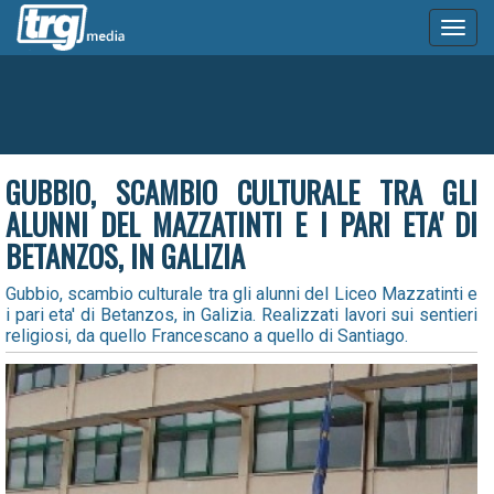
Toggl
naviga
GUBBIO, SCAMBIO CULTURALE TRA GLI
ALUNNI DEL MAZZATINTI E I PARI ETA' DI
BETANZOS, IN GALIZIA
Gubbio, scambio culturale tra gli alunni del Liceo Mazzatinti e
i pari eta' di Betanzos, in Galizia. Realizzati lavori sui sentieri
religiosi, da quello Francescano a quello di Santiago.