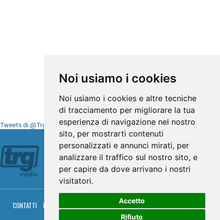
Noi usiamo i cookies
Noi usiamo i cookies e altre tecniche
di tracciamento per migliorare la tua
esperienza di navigazione nel nostro
Tweets di @TrgMedia
sito, per mostrarti contenuti
Seguici su
personalizzati e annunci mirati, per
analizzare il traffico sul nostro sito, e
per capire da dove arrivano i nostri
visitatori.
Accetto
CONTATTI
PRIVACY
COOKIES
PALINSESTO
DIRETTA TV
DIRETTA RADIO
RGM HITRADIO
Rifiuto