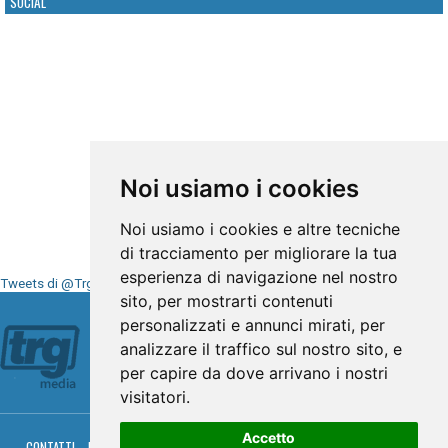
SOCIAL
Noi usiamo i cookies
Noi usiamo i cookies e altre tecniche
di tracciamento per migliorare la tua
esperienza di navigazione nel nostro
Tweets di @TrgMedia
sito, per mostrarti contenuti
Seguici su
personalizzati e annunci mirati, per
analizzare il traffico sul nostro sito, e
per capire da dove arrivano i nostri
visitatori.
Accetto
CONTATTI
PRIVACY
COOKIES
PALINSESTO
DIRETTA TV
DIRETTA RADIO