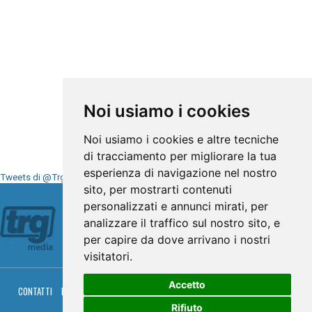
Noi usiamo i cookies
Noi usiamo i cookies e altre tecniche
di tracciamento per migliorare la tua
esperienza di navigazione nel nostro
Tweets di @TrgMedia
sito, per mostrarti contenuti
Seguici su
personalizzati e annunci mirati, per
analizzare il traffico sul nostro sito, e
per capire da dove arrivano i nostri
visitatori.
Accetto
CONTATTI
PRIVACY
COOKIES
PALINSESTO
DIRETTA TV
DIRETTA RADIO
RGM HITRADIO
Rifiuto