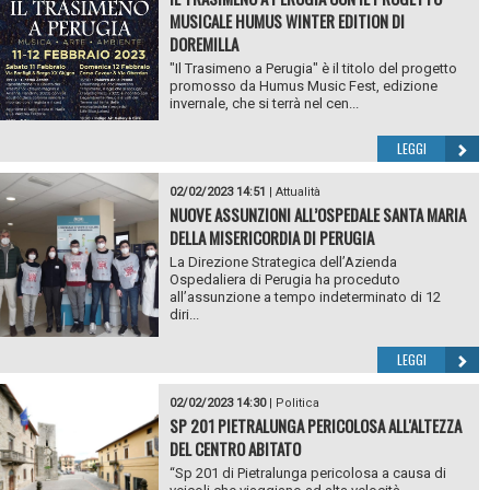
MUSICALE HUMUS WINTER EDITION DI
DOREMILLA
"Il Trasimeno a Perugia" è il titolo del progetto
promosso da Humus Music Fest, edizione
invernale, che si terrà nel cen...
LEGGI
02/02/2023 14:51
|
Attualità
NUOVE ASSUNZIONI ALL’OSPEDALE SANTA MARIA
DELLA MISERICORDIA DI PERUGIA
La Direzione Strategica dell’Azienda
Ospedaliera di Perugia ha proceduto
all’assunzione a tempo indeterminato di 12
diri...
LEGGI
02/02/2023 14:30
|
Politica
SP 201 PIETRALUNGA PERICOLOSA ALL'ALTEZZA
DEL CENTRO ABITATO
“Sp 201 di Pietralunga pericolosa a causa di