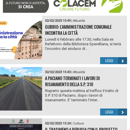
02/02/2023 15:49
|
Attualità
GUBBIO: L'AMMINISTRAZIONE COMUNALE
INCONTRA LA CITTÀ
Lunedì 6 febbraio alle 17.30, nella Sala ex
Refettorio della Biblioteca Sperelliana, si terrà
l’incontro del sindaco di ...
LEGGI
02/02/2023 15:43
|
Attualità
A PACIANO TERMINATI I LAVORI DI
RISANAMENTO DELLA S.P. 310
Riaperto questa mattina al traffico il tratto di
S.P. 310 di Paciano, dopo i lavori di
risanamento. E’ terminato l’inter...
LEGGI
02/02/2023 15:24
|
Cultura
IL TRASIMENO A PERUGIA CON IL PROGETTO