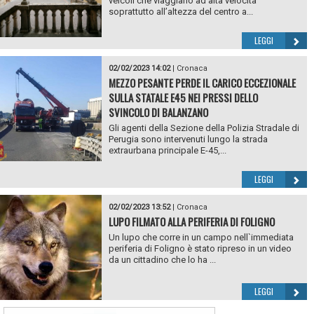
veicoli che viaggiano ad alta velocità
soprattutto all’altezza del centro a...
LEGGI
02/02/2023 14:02
|
Cronaca
MEZZO PESANTE PERDE IL CARICO ECCEZIONALE
SULLA STATALE E45 NEI PRESSI DELLO
SVINCOLO DI BALANZANO
Gli agenti della Sezione della Polizia Stradale di
Perugia sono intervenuti lungo la strada
extraurbana principale E-45,...
LEGGI
02/02/2023 13:52
|
Cronaca
LUPO FILMATO ALLA PERIFERIA DI FOLIGNO
Un lupo che corre in un campo nell`immediata
periferia di Foligno è stato ripreso in un video
da un cittadino che lo ha ...
LEGGI