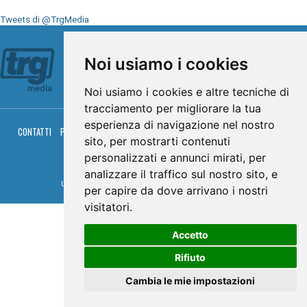
Tweets di @TrgMedia
Seguici su
Noi usiamo i cookies
Noi usiamo i cookies e altre tecniche di
tracciamento per migliorare la tua
esperienza di navigazione nel nostro
CONTATTI
PRIVACY
COOKIES
PALINSESTO
DIRETTA TV
DIRETTA RADIO
sito, per mostrarti contenuti
RGM HITRADIO
personalizzati e annunci mirati, per
© TRG Media 2005-2026
analizzare il traffico sul nostro sito, e
Umbria Televisioni s.r.l. - P.I.00496230541 -
www.trgmedia.it
- Powered by
FFZ
per capire da dove arrivano i nostri
visitatori.
Accetto
Rifiuto
Cambia le mie impostazioni