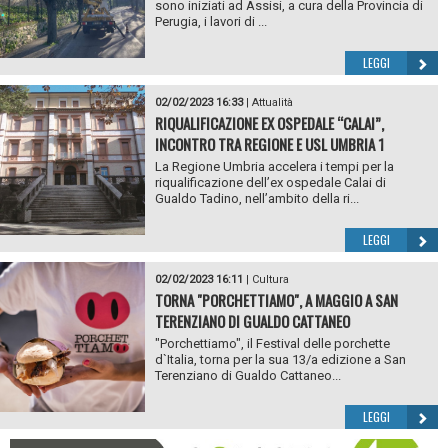
sono iniziati ad Assisi, a cura della Provincia di
Perugia, i lavori di ...
LEGGI
02/02/2023 16:33
|
Attualità
RIQUALIFICAZIONE EX OSPEDALE “CALAI”,
INCONTRO TRA REGIONE E USL UMBRIA 1
La Regione Umbria accelera i tempi per la
riqualificazione dell’ex ospedale Calai di
Gualdo Tadino, nell’ambito della ri...
LEGGI
02/02/2023 16:11
|
Cultura
TORNA "PORCHETTIAMO", A MAGGIO A SAN
TERENZIANO DI GUALDO CATTANEO
"Porchettiamo", il Festival delle porchette
d`Italia, torna per la sua 13/a edizione a San
Terenziano di Gualdo Cattaneo...
LEGGI