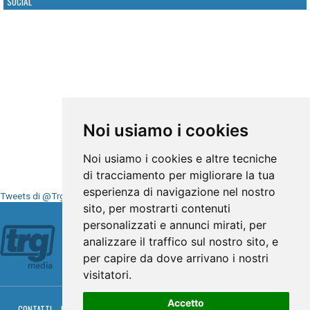
SOCIAL
Noi usiamo i cookies
Noi usiamo i cookies e altre tecniche
di tracciamento per migliorare la tua
esperienza di navigazione nel nostro
Tweets di @TrgMedia
sito, per mostrarti contenuti
Seguici su
personalizzati e annunci mirati, per
analizzare il traffico sul nostro sito, e
per capire da dove arrivano i nostri
visitatori.
Accetto
CONTATTI
PRIVACY
COOKIES
PALINSESTO
DIRETTA TV
DIRETTA RADIO