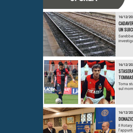
16/12/20
CADAVER
UN SUIC
Sarebbe 
investiga
16/12/20
STASERA
TOMMASI
Torna st
sul mome
16/12/20
DONAZIO
Il Rotar
l’appunt