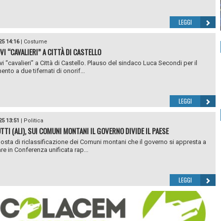
LEGGI
25 14:16
|
Costume
VI “CAVALIERI” A CITTÀ DI CASTELLO
i “cavalieri” a Città di Castello. Plauso del sindaco Luca Secondi per il
nto a due tifernati di onorif...
LEGGI
25 13:51
|
Politica
TTI (ALI), SUI COMUNI MONTANI IL GOVERNO DIVIDE IL PAESE
osta di riclassificazione dei Comuni montani che il governo si appresta a
re in Conferenza unificata rap...
LEGGI