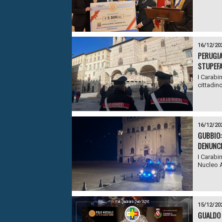
16/12/20
PERUGIA
STUPEFA
I Carabi
cittadino
16/12/20
GUBBIO:
DENUNCI
I Carabi
Nucleo A
15/12/20
GUALDO 