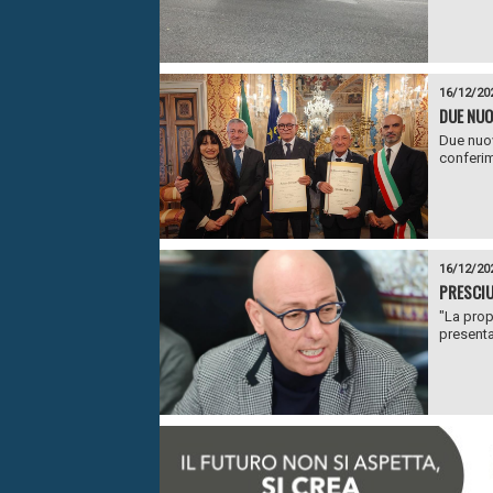
16/12/20
DUE NUO
Due nuov
conferime
16/12/20
PRESCIU
"La prop
presenta