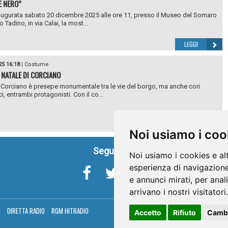
E NERO”
augurata sabato 20 dicembre 2025 alle ore 11, presso il Museo del Somaro
 Tadino, in via Calai, la most...
LEGGI
25 16:18
|
Costume
L NATALE DI CORCIANO
 Corciano è presepe monumentale tra le vie del borgo, ma anche cori
i, entrambi protagonisti. Con il co...
LEGGI
Noi usiamo i coo
Seguici su
Noi usiamo i cookies e al
esperienza di navigazione
e annunci mirati, per anal
arrivano i nostri visitatori.
V
DIRETTA RADIO
RGM HITRADIO
Accetto
Rifiuto
Cambi
Umbria Telev