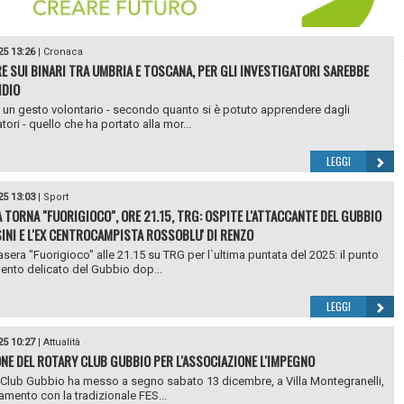
25 13:26
|
Cronaca
E SUI BINARI TRA UMBRIA E TOSCANA, PER GLI INVESTIGATORI SAREBBE
IDIO
un gesto volontario - secondo quanto si è potuto apprendere dagli
tori - quello che ha portato alla mor...
LEGGI
25 13:03
|
Sport
 TORNA "FUORIGIOCO", ORE 21.15, TRG: OSPITE L'ATTACCANTE DEL GUBBIO
NI E L'EX CENTROCAMPISTA ROSSOBLU' DI RENZO
asera "Fuorigioco" alle 21.15 su TRG per l`ultima puntata del 2025: il punto
nto delicato del Gubbio dop...
LEGGI
25 10:27
|
Attualità
NE DEL ROTARY CLUB GUBBIO PER L'ASSOCIAZIONE L'IMPEGNO
y Club Gubbio ha messo a segno sabato 13 dicembre, a Villa Montegranelli,
amento con la tradizionale FES...