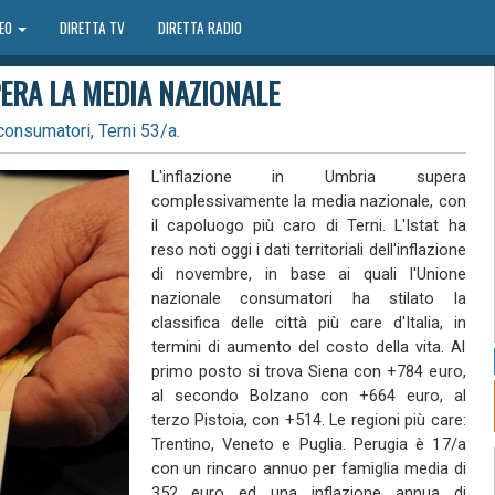
DEO
DIRETTA TV
DIRETTA RADIO
PERA LA MEDIA NAZIONALE
consumatori, Terni 53/a.
L'inflazione in Umbria supera
complessivamente la media nazionale, con
il capoluogo più caro di Terni. L'Istat ha
reso noti oggi i dati territoriali dell'inflazione
di novembre, in base ai quali l'Unione
nazionale consumatori ha stilato la
classifica delle città più care d'Italia, in
termini di aumento del costo della vita. Al
primo posto si trova Siena con +784 euro,
al secondo Bolzano con +664 euro, al
terzo Pistoia, con +514. Le regioni più care:
Trentino, Veneto e Puglia. Perugia è 17/a
con un rincaro annuo per famiglia media di
352 euro ed una inflazione annua di