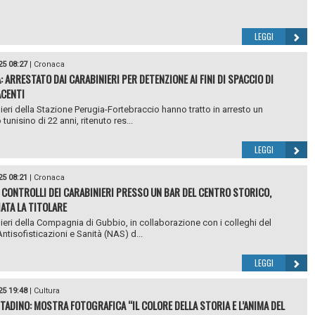
LEGGI
25 08:27
|
Cronaca
: ARRESTATO DAI CARABINIERI PER DETENZIONE AI FINI DI SPACCIO DI
CENTI
nieri della Stazione Perugia-Fortebraccio hanno tratto in arresto un
 tunisino di 22 anni, ritenuto res...
LEGGI
25 08:21
|
Cronaca
 CONTROLLI DEI CARABINIERI PRESSO UN BAR DEL CENTRO STORICO,
ATA LA TITOLARE
nieri della Compagnia di Gubbio, in collaborazione con i colleghi del
ntisofisticazioni e Sanità (NAS) d...
LEGGI
25 19:48
|
Cultura
TADINO: MOSTRA FOTOGRAFICA “IL COLORE DELLA STORIA E L’ANIMA DEL