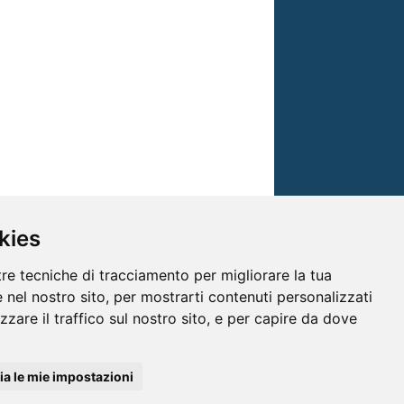
kies
tre tecniche di tracciamento per migliorare la tua
 nel nostro sito, per mostrarti contenuti personalizzati
izzare il traffico sul nostro sito, e per capire da dove
© TRG Media 2005-2026
a le mie impostazioni
isioni s.r.l. - P.I.00496230541 -
www.trgmedia.it
- Powered by
FFZ