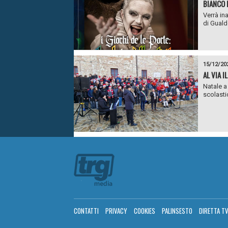
BIANCO 
Verrà in
di Gualdo
15/12/20
AL VIA I
Natale a
scolastic
CONTATTI
PRIVACY
COOKIES
PALINSESTO
DIRETTA T