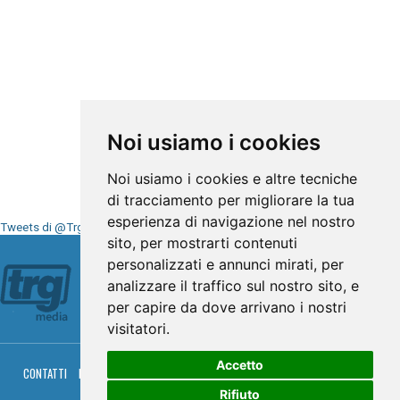
Noi usiamo i cookies
Noi usiamo i cookies e altre tecniche
di tracciamento per migliorare la tua
esperienza di navigazione nel nostro
Tweets di @TrgMedia
sito, per mostrarti contenuti
Seguici su
personalizzati e annunci mirati, per
analizzare il traffico sul nostro sito, e
per capire da dove arrivano i nostri
visitatori.
Accetto
CONTATTI
PRIVACY
COOKIES
PALINSESTO
DIRETTA TV
DIRETTA RADIO
RGM HITRADIO
Rifiuto