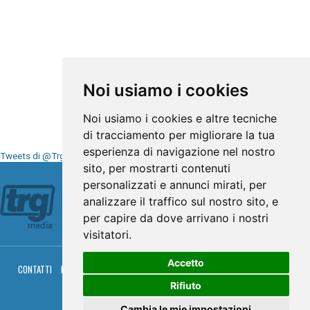
Noi usiamo i cookies
Noi usiamo i cookies e altre tecniche
di tracciamento per migliorare la tua
esperienza di navigazione nel nostro
Tweets di @TrgMedia
sito, per mostrarti contenuti
Seguici su
personalizzati e annunci mirati, per
analizzare il traffico sul nostro sito, e
per capire da dove arrivano i nostri
visitatori.
Accetto
CONTATTI
PRIVACY
COOKIES
PALINSESTO
DIRETTA TV
DIRETTA RADIO
RGM HITRADIO
Rifiuto
© TRG Media 2005-2026
Cambia le mie impostazioni