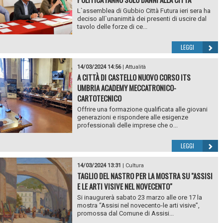
L`assemblea di Gubbio Città Futura ieri sera ha
deciso all`unanimità dei presenti di uscire dal
tavolo delle forze di ce...
LEGGI
14/03/2024 14:56
|
Attualità
A CITTÀ DI CASTELLO NUOVO CORSO ITS
UMBRIA ACADEMY MECCATRONICO-
CARTOTECNICO
Offrire una formazione qualificata alle giovani
generazioni e rispondere alle esigenze
professionali delle imprese che o...
LEGGI
14/03/2024 13:31
|
Cultura
TAGLIO DEL NASTRO PER LA MOSTRA SU "ASSISI
E LE ARTI VISIVE NEL NOVECENTO"
Si inaugurerà sabato 23 marzo alle ore 17 la
mostra “Assisi nel novecento-le arti visive”,
promossa dal Comune di Assisi...