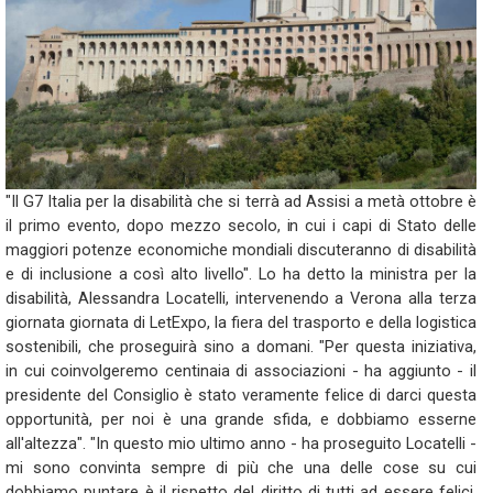
"Il G7 Italia per la disabilità che si terrà ad Assisi a metà ottobre è
il primo evento, dopo mezzo secolo, in cui i capi di Stato delle
maggiori potenze economiche mondiali discuteranno di disabilità
e di inclusione a così alto livello". Lo ha detto la ministra per la
disabilità, Alessandra Locatelli, intervenendo a Verona alla terza
giornata giornata di LetExpo, la fiera del trasporto e della logistica
sostenibili, che proseguirà sino a domani. "Per questa iniziativa,
in cui coinvolgeremo centinaia di associazioni - ha aggiunto - il
presidente del Consiglio è stato veramente felice di darci questa
opportunità, per noi è una grande sfida, e dobbiamo esserne
all'altezza". "In questo mio ultimo anno - ha proseguito Locatelli -
mi sono convinta sempre di più che una delle cose su cui
dobbiamo puntare è il rispetto del diritto di tutti ad essere felici.