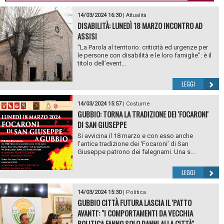
14/03/2024 16:30
|
Attualità
DISABILITÀ: LUNEDÌ 18 MARZO INCONTRO AD
ASSISI
"La Parola al territorio: criticità ed urgenze per
le persone con disabilità e le loro famiglie": è il
titolo dell’event...
LEGGI
14/03/2024 15:57
|
Costume
GUBBIO: TORNA LA TRADIZIONE DEI 'FOCARONI'
DI SAN GIUSEPPE
Si avvicina il 18 marzo e con esso anche
l’antica tradizione dei ‘Focaroni’ di San
Giuseppe patrono dei falegnami. Una s...
LEGGI
14/03/2024 15:30
|
Politica
GUBBIO CITTÀ FUTURA LASCIA IL 'PATTO
AVANTI': "I COMPORTAMENTI DA VECCHIA
POLITICA FANNO SOLO DANNI ALLA CITTÀ"