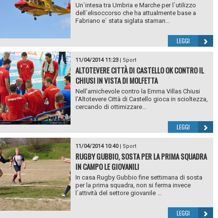
Un`intesa tra Umbria e Marche per l`utilizzo
dell`elisoccorso che ha attualmente base a
Fabriano e` stata siglata staman...
LEGGI
11/04/2014 11:23
|
Sport
ALTOTEVERE CITTÀ DI CASTELLO OK CONTRO IL
CHIUSI IN VISTA DI MOLFETTA
Nell’amichevole contro la Emma Villas Chiusi
l’Altotevere Città di Castello gioca in scioltezza,
cercando di ottimizzare...
LEGGI
11/04/2014 10:40
|
Sport
RUGBY GUBBIO, SOSTA PER LA PRIMA SQUADRA
IN CAMPO LE GIOVANILI
In casa Rugby Gubbio fine settimana di sosta
per la prima squadra, non si ferma invece
l`attività del settore giovanile ...
LEGGI