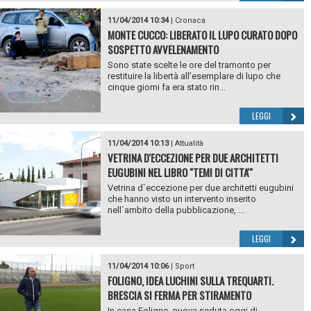
11/04/2014 10:34
|
Cronaca
MONTE CUCCO: LIBERATO IL LUPO CURATO DOPO
SOSPETTO AVVELENAMENTO
Sono state scelte le ore del tramonto per
restituire la libertà all’esemplare di lupo che
cinque giorni fa era stato rin...
LEGGI
11/04/2014 10:13
|
Attualità
VETRINA D'ECCEZIONE PER DUE ARCHITETTI
EUGUBINI NEL LIBRO "TEMI DI CITTA'"
Vetrina d`eccezione per due architetti eugubini
che hanno visto un intervento inserito
nell`ambito della pubblicazione, ...
LEGGI
11/04/2014 10:06
|
Sport
FOLIGNO, IDEA LUCHINI SULLA TREQUARTI.
BRESCIA SI FERMA PER STIRAMENTO
In casa Foligno, nuova seduta oggi di