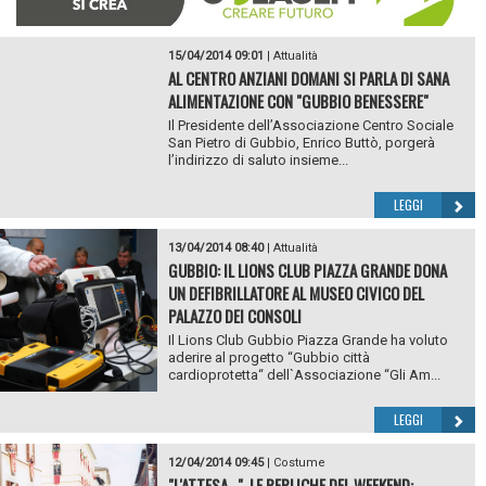
15/04/2014 09:01
|
Attualità
AL CENTRO ANZIANI DOMANI SI PARLA DI SANA
ALIMENTAZIONE CON "GUBBIO BENESSERE"
Il Presidente dell’Associazione Centro Sociale
San Pietro di Gubbio, Enrico Buttò, porgerà
l’indirizzo di saluto insieme...
LEGGI
13/04/2014 08:40
|
Attualità
GUBBIO: IL LIONS CLUB PIAZZA GRANDE DONA
UN DEFIBRILLATORE AL MUSEO CIVICO DEL
PALAZZO DEI CONSOLI
Il Lions Club Gubbio Piazza Grande ha voluto
aderire al progetto “Gubbio città
cardioprotetta“ dell`Associazione “Gli Am...
LEGGI
12/04/2014 09:45
|
Costume
"L'ATTESA...", LE REPLICHE DEL WEEKEND: