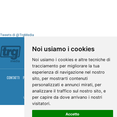
Tweets di @TrgMedia
Seguici su
Noi usiamo i cookies
Noi usiamo i cookies e altre tecniche di
tracciamento per migliorare la tua
esperienza di navigazione nel nostro
CONTATTI
PRIVACY
COOKIES
PALINSESTO
DIRETTA TV
DIRETTA RADIO
sito, per mostrarti contenuti
RGM HITRADIO
personalizzati e annunci mirati, per
© TRG Media 2005-2026
analizzare il traffico sul nostro sito, e
per capire da dove arrivano i nostri
Umbria Televisioni s.r.l. - P.I.00496230541 -
www.trgmedia.it
- Powered by
FFZ
visitatori.
Accetto