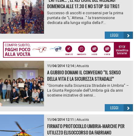
DOMENICA ALLE 17.30 E NO STOP SU TRG1
Successo di ascolti e consensi per la prima
puntata de "L`Attesa..." la trasmissione
dedicata alla lunga vigilia della F...
LEGGI
11/04/2014 12:14
|
Attualità
A GUBBIO DOMANI IL CONVEGNO “IL SENSO
DELLA VITA E LA SICUREZZA STRADALE”
“Giornate sulla Sicurezza Stradale in Umbria” –
La Giunta Regionale dell’Umbria già da anni
sostiene iniziative di sensi...
LEGGI
11/04/2014 12:11
|
Attualità
FIRMATO PROTOCOLLO UMBRIA-MARCHE PER
UTILIZZO ELISOCCORSO DA FABRIANO