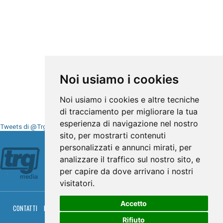
Noi usiamo i cookies
Noi usiamo i cookies e altre tecniche
di tracciamento per migliorare la tua
esperienza di navigazione nel nostro
Tweets di @TrgMedia
sito, per mostrarti contenuti
Seguici su
personalizzati e annunci mirati, per
analizzare il traffico sul nostro sito, e
per capire da dove arrivano i nostri
visitatori.
Accetto
CONTATTI
PRIVACY
COOKIES
PALINSESTO
DIRETTA TV
DIRETTA RADIO
RGM HITRADIO
Rifiuto