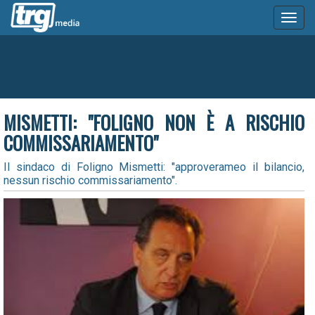
Toggl
naviga
MISMETTI: "FOLIGNO NON È A RISCHIO
COMMISSARIAMENTO"
Il sindaco di Foligno Mismetti: "approverameo il bilancio,
nessun rischio commissariamento".