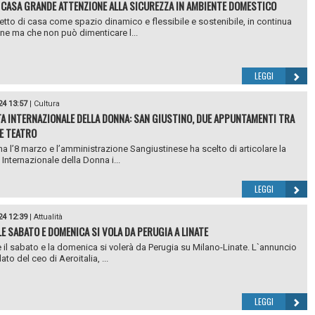
 CASA GRANDE ATTENZIONE ALLA SICUREZZA IN AMBIENTE DOMESTICO
tto di casa come spazio dinamico e flessibile e sostenibile, in continua
ne ma che non può dimenticare l...
LEGGI
24 13:57
|
Cultura
A INTERNAZIONALE DELLA DONNA: SAN GIUSTINO, DUE APPUNTAMENTI TRA
E TEATRO
ina l’8 marzo e l’amministrazione Sangiustinese ha scelto di articolare la
 Internazionale della Donna i...
LEGGI
24 12:39
|
Attualità
LE SABATO E DOMENICA SI VOLA DA PERUGIA A LINATE
e il sabato e la domenica si volerà da Perugia su Milano-Linate. L`annuncio
ato del ceo di Aeroitalia, ...
LEGGI