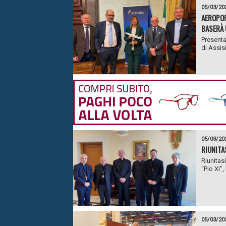
05/03/20
AEROPOR
BASERÀ 
Presenta
di Assisi
05/03/20
RIUNITA
Riunitas
“Pio XI”
05/03/20