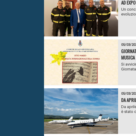
AD EXPO
Un conce
evoluzio
05/03/20
GIORNAT
MUSICA 
Si avvic
Giornata
05/03/20
DA APRI
Da april
è stato d