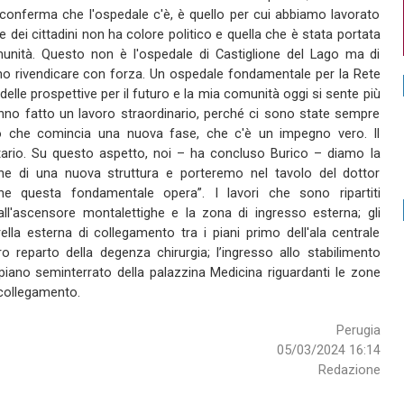
conferma che l'ospedale c'è, è quello per cui abbiamo lavorato
e dei cittadini non ha colore politico e quella che è stata portata
omunità. Questo non è l'ospedale di Castiglione del Lago ma di
o rivendicare con forza. Un ospedale fondamentale per la Rete
elle prospettive per il futuro e la mia comunità oggi si sente più
anno fatto un lavoro straordinario, perché ci sono state sempre
co che comincia una nuova fase, che c'è un impegno vero. Il
itario. Su questo aspetto, noi – ha concluso Burico – diamo la
zione di una nuova struttura e porteremo nel tavolo del dottor
he questa fondamentale opera”. I lavori che sono ripartiti
all'ascensore montalettighe e la zona di ingresso esterna; gli
ella esterna di collegamento tra i piani primo dell'ala centrale
ntero reparto della degenza chirurgia; l’ingresso allo stabilimento
piano seminterrato della palazzina Medicina riguardanti le zone
 collegamento.
Perugia
05/03/2024 16:14
Redazione