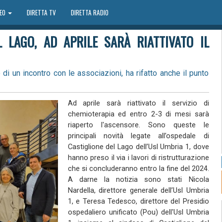
DEO
DIRETTA TV
DIRETTA RADIO
L LAGO, AD APRILE SARÀ RIATTIVATO IL
 di un incontro con le associazioni, ha rifatto anche il punto
Ad aprile sarà riattivato il servizio di
chemioterapia ed entro 2-3 di mesi sarà
riaperto l'ascensore. Sono queste le
principali novità legate all’ospedale di
Castiglione del Lago dell’Usl Umbria 1, dove
hanno preso il via i lavori di ristrutturazione
che si concluderanno entro la fine del 2024.
A darne la notizia sono stati Nicola
Nardella, direttore generale dell’Usl Umbria
1, e Teresa Tedesco, direttore del Presidio
ospedaliero unificato (Pou) dell'Usl Umbria