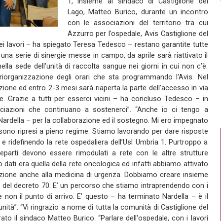
1, insieme al sindaco di Castiglione del
Lago, Matteo Burico, durante un incontro
con le associazioni del territorio tra cui
Azzurro per l’ospedale, Avis Castiglione del
ei lavori – ha spiegato Teresa Tedesco – restano garantite tutte
 una serie di sinergie messe in campo, da aprile sarà riattivato il
ella sede dell’unità di raccolta sangue nei giorni in cui non c’è.
 riorganizzazione degli orari che sta programmando l'Avis. Nel
razione ed entro 2-3 mesi sarà riaperta la parte dell'accesso in via
re. Grazie a tutti per esserci vicini – ha concluso Tedesco – in
ciazioni che continuano a sostenerci”. “Anche io ci tengo a
 Nardella – per la collaborazione ed il sostegno. Mi ero impegnato
e sono ripresi a pieno regime. Stiamo lavorando per dare risposte
 ridefinendo la rete ospedaliera dell’Usl Umbria 1. Purtroppo a
eparti devono essere rimodulati a rete con le altre strutture
mo dati era quella della rete oncologica ed infatti abbiamo attivato
enzione anche alla medicina di urgenza. Dobbiamo creare insieme
i del decreto 70. E’ un percorso che stiamo intraprendendo con i
e non il punto di arrivo. E’ questo – ha terminato Nardella – è il
tà”. “Vi ringrazio a nome di tutta la comunità di Castiglione del
ato il sindaco Matteo Burico. “Parlare dell'ospedale, con i lavori