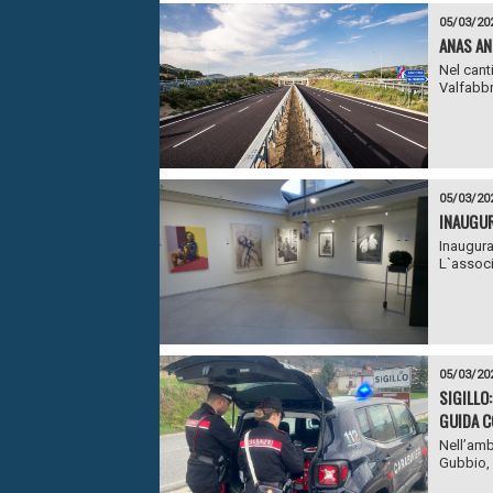
05/03/20
ANAS AN
Nel cant
Valfabbri
05/03/20
INAUGUR
Inaugura
L`associ
05/03/20
SIGILLO
GUIDA C
Nell’amb
Gubbio, i