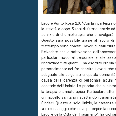
Lago e Punto Rosa 2.0. “Con la ripartenza d
le attività e dopo 5 anni di fermo, grazie ad
servizio di chemioterapia, che si svolgerà n
Questo sarà possibile grazie al lavoro di
frattempo sono ripartiti i lavori di ristruttu
Belvedere per la riattivazione dell'ascenso
particolar modo al personale e alle asso
ringraziare tutti quanti – ha esordito Nicola
personalmente nel far ripartire i lavori, ch
adeguate alle esigenze di questa comunità e
causa della carenza di personale alcuni r
sanitarie dell’Umbria. La priorità che ci sia
la terapia chemioterapica. Particolare att
un modello sanitario rispettando i parametr
Sindaci. Questo è solo l'inizio, la partenza 
vero messaggio che deve percepire la comuni
Lago e della Città del Trasimeno”, ha dichiar