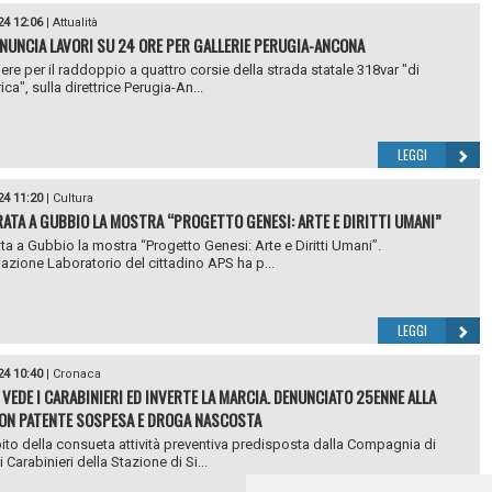
24 12:06
|
Attualità
NUNCIA LAVORI SU 24 ORE PER GALLERIE PERUGIA-ANCONA
iere per il raddoppio a quattro corsie della strada statale 318var "di
ca", sulla direttrice Perugia-An...
LEGGI
24 11:20
|
Cultura
ATA A GUBBIO LA MOSTRA “PROGETTO GENESI: ARTE E DIRITTI UMANI”
ta a Gubbio la mostra “Progetto Genesi: Arte e Diritti Umani”.
azione Laboratorio del cittadino APS ha p...
LEGGI
24 10:40
|
Cronaca
: VEDE I CARABINIERI ED INVERTE LA MARCIA. DENUNCIATO 25ENNE ALLA
ON PATENTE SOSPESA E DROGA NASCOSTA
ito della consueta attività preventiva predisposta dalla Compagnia di
 Carabinieri della Stazione di Si...