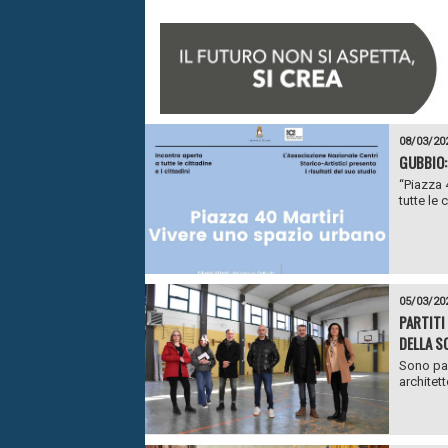
08/03/20
GUBBIO:
“Piazza 4
tutte le c
05/03/20
PARTITI
DELLA S
Sono part
architett