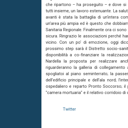
che ripartono – ha proseguito – e dove si 
tutti insieme, un lavoro estenuante. La salut
avanti è stata la battaglia di un'intera c
un'area più ampia ed è questo che dobbiam
Sanitaria Regionale. Finalmente ora ci sono d
sicura. Ringrazio le associazioni perché h
vicino. Con un po' di emozione, oggi di
prossimo step sarà il Distretto socio-san
disponibilità a co-finanziare la realizza
Nardella la proposta per realizzare anc
riguarderanno la galleria di collegamento 
spogliatoi al piano seminterrato; la passer
dell’edificio principale e dell’ala nord; l’i
ospedaliero e reparto Pronto Soccorso; il 
"camera mortuaria" e il relativo corridoio di
Twitter