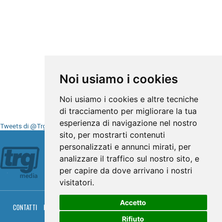
Noi usiamo i cookies
Noi usiamo i cookies e altre tecniche
di tracciamento per migliorare la tua
esperienza di navigazione nel nostro
Tweets di @TrgMedia
sito, per mostrarti contenuti
Seguici su
personalizzati e annunci mirati, per
analizzare il traffico sul nostro sito, e
per capire da dove arrivano i nostri
visitatori.
Accetto
CONTATTI
PRIVACY
COOKIES
PALINSESTO
DIRETTA TV
DIRETTA RADIO
RGM HITRADIO
Rifiuto