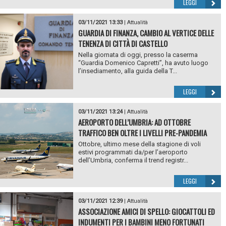
LEGGI
03/11/2021 13:33
|
Attualità
GUARDIA DI FINANZA, CAMBIO AL VERTICE DELLE
TENENZA DI CITTÀ DI CASTELLO
Nella giornata di oggi, presso la caserma
“Guardia Domenico Capretti”, ha avuto luogo
l’insediamento, alla guida della T...
LEGGI
03/11/2021 13:24
|
Attualità
AEROPORTO DELL’UMBRIA: AD OTTOBRE
TRAFFICO BEN OLTRE I LIVELLI PRE-PANDEMIA
Ottobre, ultimo mese della stagione di voli
estivi programmati da/per l’aeroporto
dell’Umbria, conferma il trend registr...
LEGGI
03/11/2021 12:39
|
Attualità
ASSOCIAZIONE AMICI DI SPELLO: GIOCATTOLI ED
INDUMENTI PER I BAMBINI MENO FORTUNATI