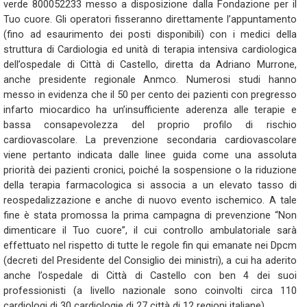
verde 800052233 messo a disposizione dalla Fondazione per il
Tuo cuore. Gli operatori fisseranno direttamente l’appuntamento
(fino ad esaurimento dei posti disponibili) con i medici della
struttura di Cardiologia ed unità di terapia intensiva cardiologica
dell’ospedale di Città di Castello, diretta da Adriano Murrone,
anche presidente regionale Anmco. Numerosi studi hanno
messo in evidenza che il 50 per cento dei pazienti con pregresso
infarto miocardico ha un’insufficiente aderenza alle terapie e
bassa consapevolezza del proprio profilo di rischio
cardiovascolare. La prevenzione secondaria cardiovascolare
viene pertanto indicata dalle linee guida come una assoluta
priorità dei pazienti cronici, poiché la sospensione o la riduzione
della terapia farmacologica si associa a un elevato tasso di
reospedalizzazione e anche di nuovo evento ischemico. A tale
fine è stata promossa la prima campagna di prevenzione “Non
dimenticare il Tuo cuore”, il cui controllo ambulatoriale sarà
effettuato nel rispetto di tutte le regole fin qui emanate nei Dpcm
(decreti del Presidente del Consiglio dei ministri), a cui ha aderito
anche l’ospedale di Città di Castello con ben 4 dei suoi
professionisti (a livello nazionale sono coinvolti circa 110
cardiologi di 30 cardiologie di 27 città di 12 regioni italiane).