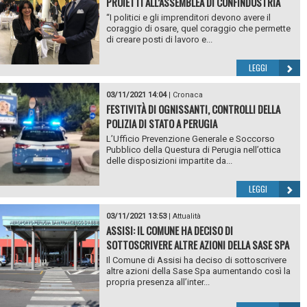
PROIETTI ALL’ASSEMBLEA DI CONFINDUSTRIA
“I politici e gli imprenditori devono avere il
coraggio di osare, quel coraggio che permette
di creare posti di lavoro e...
LEGGI
03/11/2021 14:04
|
Cronaca
FESTIVITÀ DI OGNISSANTI, CONTROLLI DELLA
POLIZIA DI STATO A PERUGIA
L’Ufficio Prevenzione Generale e Soccorso
Pubblico della Questura di Perugia nell’ottica
delle disposizioni impartite da...
LEGGI
03/11/2021 13:53
|
Attualità
ASSISI: IL COMUNE HA DECISO DI
SOTTOSCRIVERE ALTRE AZIONI DELLA SASE SPA
Il Comune di Assisi ha deciso di sottoscrivere
altre azioni della Sase Spa aumentando così la
propria presenza all’inter...