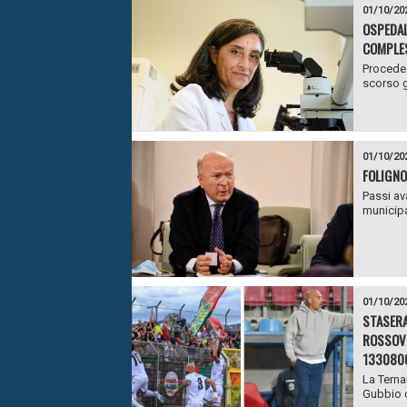
01/10/20
OSPEDAL
COMPLE
Procede 
scorso g
01/10/20
FOLIGNO
Passi av
municipa
01/10/20
STASERA
ROSSOVE
133080
La Terna
Gubbio c