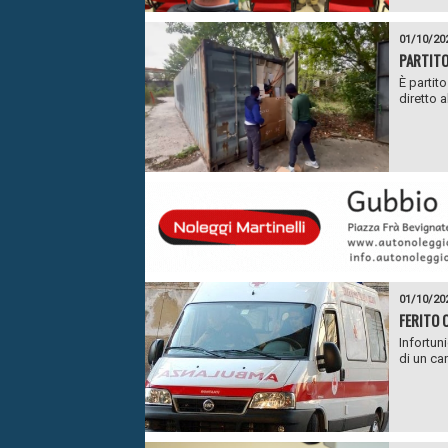
01/10/20
PARTITO
È partit
diretto 
01/10/20
FERITO O
Infortuni
di un can