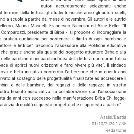
autori accuratamente selezionati anche
l termine della lettura gli studenti indicheranno gli autori scelti,
o a scuola a partire dal mese di novembre. Gli autori e le autrici
ellemo, Marina Marinelli, Francesco Niccolini ed Alice Keller. "Il
Comparozzi, presidente di Birba - si propone di incoraggiare la
 pratica quotidiana per sostenere il diritto di ogni bambino e
ttore e lettrice". Secondo l'assessore alla Politiche educative
a che, grazie anche alla qualità del soggetto attuatore Birba e alla
 nelle bambine e nei bambini l'idea della lettura non come fatica
di aprirci nuovi orizzonti e farci vivere più vite". Il sindaco
ova e bella iniziativa conferma l'attenzione che in questi anni
ato al sostegno delle progettualità finalizzate ad accrescere il
bini e delle bambine, dei ragazzi e delle ragazze in stretta
ostro tessuto associativo. La collaborazione con l'associazione
ata da anni con successo nella manifestazione Birba Chi legge-
aranzia di qualità di questo progetto che si appresta a partire".
Assisi/Bastia
01/10/2024 17:35
Redazione