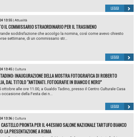
LEGGI
24 13:55
|
Attualità
O IL COMMISSARIO STRAORDINARIO PER IL TRASIMENO
rande soddisfazione che accolgo la nomina, così come avevo chiesto
orse settimane, di un commissario str...
LEGGI
24 13:45
|
Cultura
TADINO: INAUGURAZIONE DELLA MOSTRA FOTOGRAFICA DI ROBERTO
IA, DAL TITOLO “ANTENATI. FOTOGRAFIE IN BIANCO E NERO”
 ottobre alle ore 11.00, a Gualdo Tadino, presso il Centro Culturale Casa
n occasione della Festa dei n...
LEGGI
24 13:36
|
Cultura
I CASTELLO PRONTA PER IL 44ESIMO SALONE NAZIONALE TARTUFO BIANCO
O: LA PRESENTAZIONE A ROMA