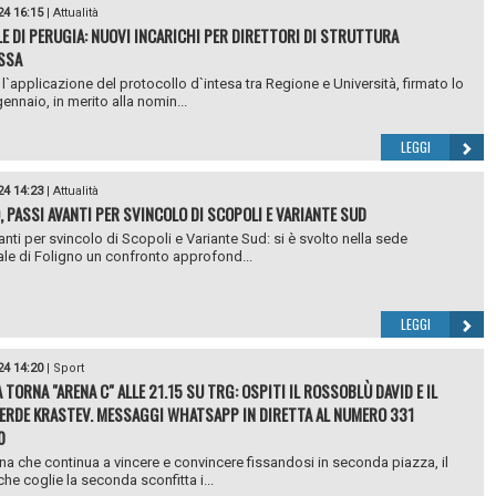
24 16:15
|
Attualità
E DI PERUGIA: NUOVI INCARICHI PER DIRETTORI DI STRUTTURA
SSA
l`applicazione del protocollo d`intesa tra Regione e Università, firmato lo
ennaio, in merito alla nomin...
LEGGI
24 14:23
|
Attualità
, PASSI AVANTI PER SVINCOLO DI SCOPOLI E VARIANTE SUD
anti per svincolo di Scopoli e Variante Sud: si è svolto nella sede
le di Foligno un confronto approfond...
LEGGI
24 14:20
|
Sport
 TORNA "ARENA C" ALLE 21.15 SU TRG: OSPITI IL ROSSOBLÙ DAVID E IL
RDE KRASTEV. MESSAGGI WHATSAPP IN DIRETTA AL NUMERO 331
0
na che continua a vincere e convincere fissandosi in seconda piazza, il
he coglie la seconda sconfitta i...