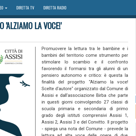
DEO
DIRETTA TV
DIRETTA RADIO
 'ALZIAMO LA VOCE!'
Promuovere la lettura tra le bambine e i
bambini del territorio come strumento per
stimolare lo scambio e il confronto
favorendo il formarsi tra gli alunni di un
pensiero autonomo e critico: è questa la
finalità del progetto "Alziamo la voce!
Scelte d'autore" organizzato dal Comune di
Assisi e dall'associazione Birba che parte
in questi giorni coinvolgendo 27 classi di
scuola primaria e secondaria di primo
grado degli istituti comprensivi Assisi 1,
Assisi 2, Assisi 3 e del Convitto. Il progetto
- spiega una nota del Comune - prevede la
lettura ad alta voce delle opere di due