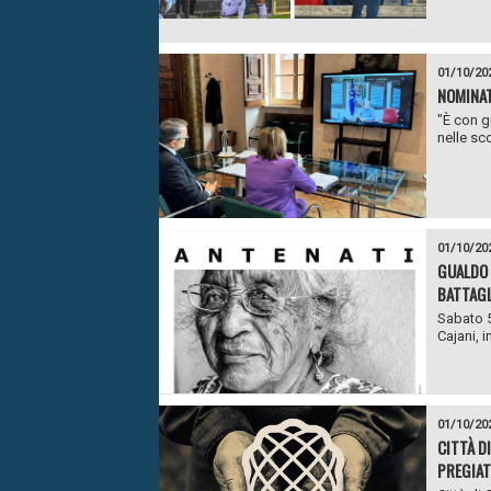
01/10/20
NOMINAT
"È con g
nelle sc
01/10/20
GUALDO 
BATTAGL
Sabato 5
Cajani, i
01/10/20
CITTÀ D
PREGIAT