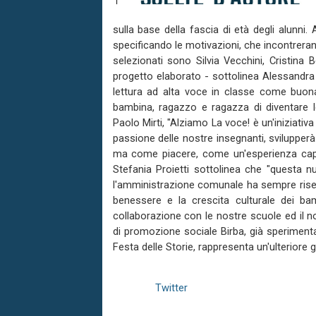
sulla base della fascia di età degli alunni. A
specificando le motivazioni, che incontrerann
selezionati sono Silvia Vecchini, Cristina B
progetto elaborato - sottolinea Alessandra 
lettura ad alta voce in classe come buona
bambina, ragazzo e ragazza di diventare le
Paolo Mirti, "Alziamo La voce! è un'iniziativ
passione delle nostre insegnanti, svilupperà
ma come piacere, come un'esperienza capace 
Stefania Proietti sottolinea che "questa nu
l'amministrazione comunale ha sempre riserv
benessere e la crescita culturale dei bam
collaborazione con le nostre scuole ed il n
di promozione sociale Birba, già speriment
Festa delle Storie, rappresenta un'ulteriore g
Twitter