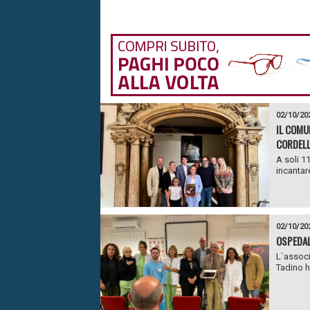
02/10/20
IL COMU
CORDELL
A soli 11
incantare
02/10/20
OSPEDAL
L`associ
Tadino h