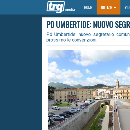
HOME
HOME
NOTIZIE
VI
PD UMBERTIDE: NUOVO SEGR
Pd Umbertide: nuovo segretario comuna
prossimo le convenzioni.