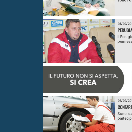
sono i da
04/02/20
PERUGIA
Il Perug
permesso
04/02/20
CONFART
Sono sta
partecip