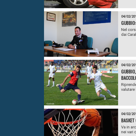
04/02/20
GUBBIO:
Nel corso
dai Cara
04/02/20
GUBBIO, 
BACCOL
Riprende
valutare 
04/02/20
BASKET 
Va in ar
nei vari 