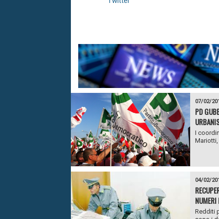
Twitter
07/02/20
PD GUBB
URBANI
I coordin
Mariotti
04/02/20
RECUPER
NUMERI 
Redditi p