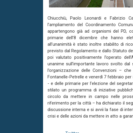
Chiucchiù, Paolo Leonardi e Fabrizio Ca
l’ampliamento del Coordinamento Comuna
appartengono già ad organismi del PD, con l
primarie dell’8 dicembre che hanno ele
all’unanimità è stato inoltre stabilito di ri
previsto dal Regolamento e dallo Statuto del
poi valutato positivamente l’operato del
unanime sull’importante lavoro svolto dal 
l’organizzazione delle Convenzioni – che 
Fontanelle-Petrelle e venerdì 7 febbraio per 
- e delle primarie per l’elezione del segret
stilato un programma di iniziative pubbli
circolo da mettere in campo nelle pross
riferimento per la città – ha dichiarato il 
discussione interna e si avvii la fase di in
crisi e delle azioni da mettere in atto a gara