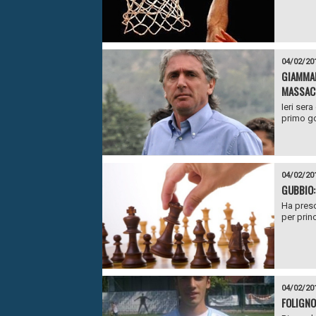
04/02/20
GIAMMAR
MASSACR
Ieri ser
primo go
04/02/20
GUBBIO:
Ha preso
per princi
04/02/20
FOLIGNO