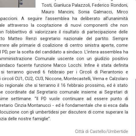
Tosti, Gianluca Palazzoli, Federico Rondoni,
Mauro Mancini, Sonia Galmacci, Mirco
paccioni. A seguire l’assemblea ha deliberato all’unanimità
le attraverso la cooptazione di nuovi componenti che non
’obbiettivo di valorizzare il risultato di partecipazione delle
tto Matteo Renzi segretario nazionale del partito. Sempre
correre alle primarie di coalizione di centro sinistra aperte, come
 PD, per la scelta del candidato a sindaco. L’intera assemblea ha
l’Amministrazione Comunale uscente con un giudizio positivo
sindaco facente funzione Marco Locchi. Infine è stata definita
si terranno giovedì 6 febbraio per i Circoli di Pierantonio e
i circoli CU1, CU2, CU3, Niccone, Montecastelli, Verna e Calzolaro
ario regionale che si terranno il 16 febbraio prossimo, ed è stato
che coordinate dal Segretario comunale insieme ai Segretari di
ime settimane. “Il PD vuole continuare ad essere punto di
segretario Cinzia Montanucci - ed è fondamentale che si esca dalla
terlocuzione con gli umbertidesi per discutere di come superare la
nzia delle nostre famiglie”.
Città di Castello/Umbertide