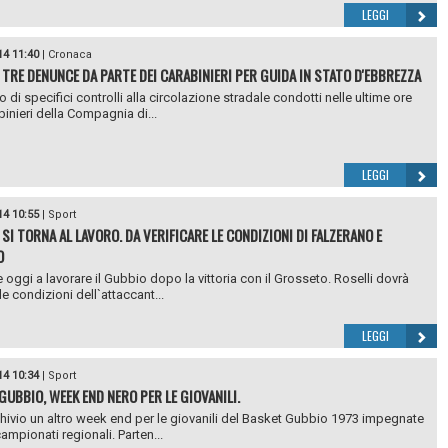
LEGGI
14 11:40
|
Cronaca
 TRE DENUNCE DA PARTE DEI CARABINIERI PER GUIDA IN STATO D'EBBREZZA
 di specifici controlli alla circolazione stradale condotti nelle ultime ore
binieri della Compagnia di...
LEGGI
14 10:55
|
Sport
SI TORNA AL LAVORO. DA VERIFICARE LE CONDIZIONI DI FALZERANO E
O
 oggi a lavorare il Gubbio dopo la vittoria con il Grosseto. Roselli dovrà
le condizioni dell`attaccant...
LEGGI
14 10:34
|
Sport
GUBBIO, WEEK END NERO PER LE GIOVANILI.
chivio un altro week end per le giovanili del Basket Gubbio 1973 impegnate
campionati regionali. Parten...