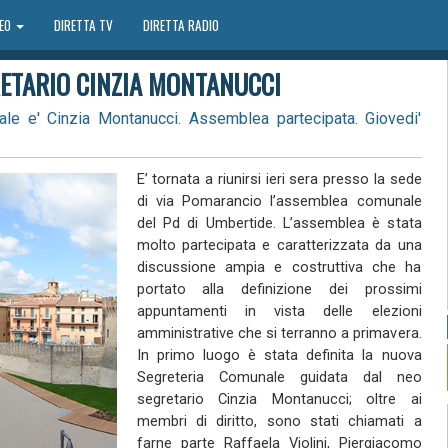
DEO
DIRETTA TV
DIRETTA RADIO
ETARIO CINZIA MONTANUCCI
le e' Cinzia Montanucci. Assemblea partecipata. Giovedi'
E’ tornata a riunirsi ieri sera presso la sede
di via Pomarancio l’assemblea comunale
del Pd di Umbertide. L’assemblea è stata
molto partecipata e caratterizzata da una
discussione ampia e costruttiva che ha
portato alla definizione dei prossimi
appuntamenti in vista delle elezioni
amministrative che si terranno a primavera.
In primo luogo è stata definita la nuova
Segreteria Comunale guidata dal neo
segretario Cinzia Montanucci; oltre ai
membri di diritto, sono stati chiamati a
farne parte Raffaela Violini, Piergiacomo