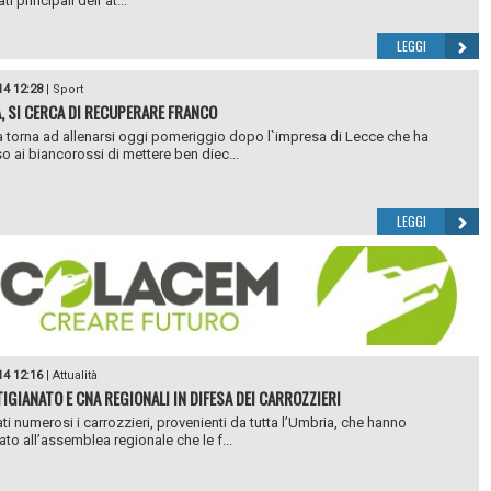
ti principali dell`at...
LEGGI
14 12:28
|
Sport
, SI CERCA DI RECUPERARE FRANCO
ia torna ad allenarsi oggi pomeriggio dopo l`impresa di Lecce che ha
 ai biancorossi di mettere ben diec...
LEGGI
14 12:16
|
Attualità
IGIANATO E CNA REGIONALI IN DIFESA DEI CARROZZIERI
ti numerosi i carrozzieri, provenienti da tutta l’Umbria, che hanno
ato all’assemblea regionale che le f...