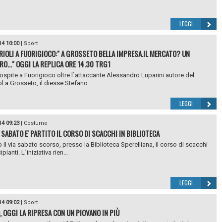
LEGGI
14 10:00
|
Sport
IOLI A FUORIGIOCO:" A GROSSETO BELLA IMPRESA.IL MERCATO? UN
O..." OGGI LA REPLICA ORE 14.30 TRG1
a ospite a Fuorigioco oltre l`attaccante Alessandro Luparini autore del
l a Grosseto, il diesse Stefano ...
LEGGI
14 09:23
|
Costume
 SABATO E' PARTITO IL CORSO DI SCACCHI IN BIBLIOTECA
 il via sabato scorso, presso la Biblioteca Sperelliana, il corso di scacchi
pianti. L`iniziativa rien...
LEGGI
14 09:02
|
Sport
, OGGI LA RIPRESA CON UN PIOVANO IN PIÙ