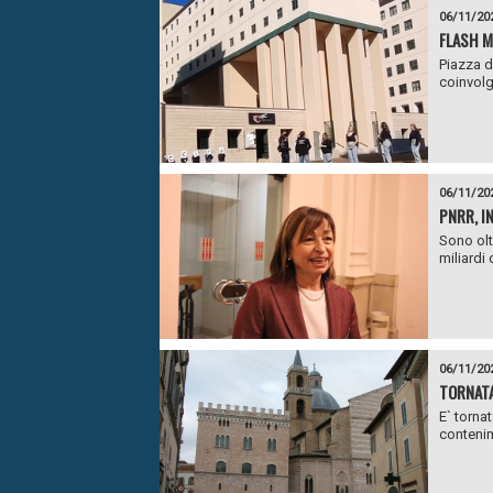
06/11/20
FLASH M
Piazza d
coinvolg
06/11/20
PNRR, I
Sono olt
miliardi 
06/11/20
TORNATA
E` torna
contenim