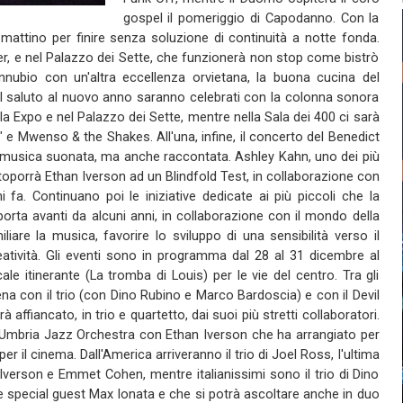
gospel il pomeriggio di Capodanno. Con la
attino per finire senza soluzione di continuità a notte fonda.
nner, e nel Palazzo dei Sette, che funzionerà non stop come bistrò
onnubio con un'altra eccellenza orvietana, la buona cucina del
 e il saluto al nuovo anno saranno celebrati con la colonna sonora
Sala Expo e nel Palazzo dei Sette, mentre nella Sala dei 400 ci sarà
 e Mwenso & the Shakes. All'una, infine, il concerto del Benedict
o musica suonata, ma anche raccontata. Ashley Kahn, uno dei più
ttoporrà Ethan Iverson ad un Blindfold Test, in collaborazione con
 fa. Continuano poi le iniziative dedicate ai più piccoli che la
rta avanti da alcuni anni, in collaborazione con il mondo della
iliare la musica, favorire lo sviluppo di una sensibilità verso il
reatività. Gli eventi sono in programma dal 28 al 31 dicembre al
le itinerante (La tromba di Louis) per le vie del centro. Tra gli
scena con il trio (con Dino Rubino e Marco Bardoscia) e con il Devil
affiancato, in trio e quartetto, dai suoi più stretti collaboratori.
 Umbria Jazz Orchestra con Ethan Iverson che ha arrangiato per
r il cinema. Dall'America arriveranno il trio di Joel Ross, l'ultima
han Iverson e Emmet Cohen, mentre italianissimi sono il trio di Dino
 special guest Max Ionata e che si potrà ascoltare anche in duo