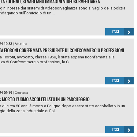
O A FOLIGNO, SI VAGLIANO IMMAGINI VIDEOSORVEGLIANZA
ini riprese dai sistemi di videosorveglianza sono al vaglio della polizia
indagando sull`omicidio di un ...
LEGGI
24 10:33
|
Attualità
TA FIORONI CONFERMATA PRESIDENTE DI CONFCOMMERCIO PROFESSIONI
a Fioroni, avvocato, classe 1968, è stata appena riconfermata alla
za di Confcommercio professioni, la C...
LEGGI
24 09:19
|
Cronaca
: MORTO L'UOMO ACCOLTELLATO IN UN PARCHEGGIO
di circa 50 anni è morto a Foligno dopo essere stato accoltellato in un
io della zona industriale di Fol...
LEGGI