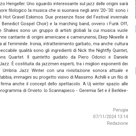
nzo Hengeller. Uno sguardo interessante sul jazz delle origini sarà
ore filologico la musica che si suonava negli anni '20-'30: sono i
i Hot Gravel Eskimos. Due presenze fisse del Festival invernale
l Benedict Gospel Choir) e la marching band, ovvero i Funk Off,
Shakes sono un gruppo di artisti globali la cui musica vuole
nne cantante di origini americane e camerunensi, Ekep Nkwelle è
ta al femminile. Ironia, intrattenimento garbato, ma anche cultura
cabile qualità sono gli ingredienti di Nick the Nightfly Quintet,
 Quartet. Il quintetto guidato da Piero Odorici e Daniele
zz. È costituita da jazzmen esperti, tra i migliori esponenti dei
r Umbria Jazz Winter con una rivisitazione sonora attuale e
abbia, immagini su progetto visivo di Massimo Achilli e un filo di
 firma anche il concept dello spettacolo. A Uj winter spazio alle
programma di Orvieto: lo Scannapieco - Geremia 5et e il Berklee-
Perugia
07/11/2024 13:14
Redazione