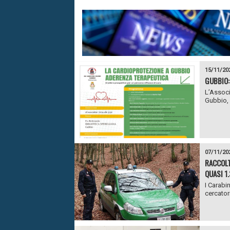
15/11/20
GUBBIO:
L’Associ
Gubbio, 
07/11/20
RACCOLT
QUASI 1
I Carabi
cercatori