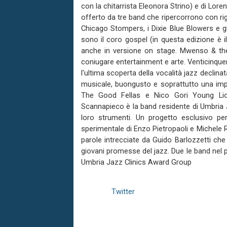
con la chitarrista Eleonora Strino) e di Lore
offerto da tre band che ripercorrono con rig
Chicago Stompers, i Dixie Blue Blowers e gl
sono il coro gospel (in questa edizione è i
anche in versione on stage. Mwenso & the 
coniugare entertainment e arte. Venticinque
l'ultima scoperta della vocalità jazz declina
musicale, buongusto e soprattutto una impec
The Good Fellas e Nico Gori Young Lions
Scannapieco è la band residente di Umbria Ja
loro strumenti. Un progetto esclusivo pe
sperimentale di Enzo Pietropaoli e Michele R
parole intrecciate da Guido Barlozzetti che
giovani promesse del jazz. Due le band nel 
Umbria Jazz Clinics Award Group
Twitter