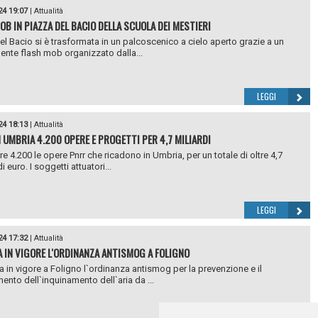
24 19:07
|
Attualità
OB IN PIAZZA DEL BACIO DELLA SCUOLA DEI MESTIERI
el Bacio si è trasformata in un palcoscenico a cielo aperto grazie a un
ente flash mob organizzato dalla...
LEGGI
24 18:13
|
Attualità
N UMBRIA 4.200 OPERE E PROGETTI PER 4,7 MILIARDI
re 4.200 le opere Pnrr che ricadono in Umbria, per un totale di oltre 4,7
di euro. I soggetti attuatori...
LEGGI
24 17:32
|
Attualità
 IN VIGORE L'ORDINANZA ANTISMOG A FOLIGNO
ta in vigore a Foligno l`ordinanza antismog per la prevenzione e il
ento dell`inquinamento dell`aria da ...