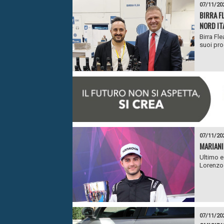
07/11/20
BIRRA FL
NORD IT
Birra Fl
suoi pro
07/11/20
MARIANI
Ultimo e
Lorenzo 
07/11/20