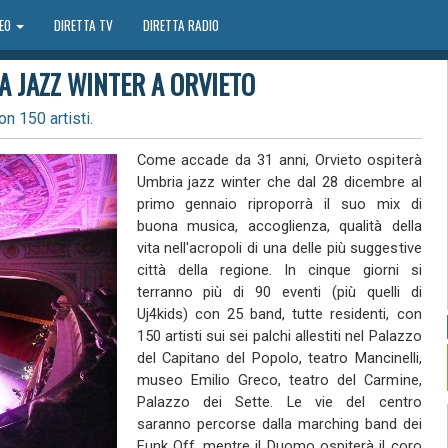
DEO
DIRETTA TV
DIRETTA RADIO
A JAZZ WINTER A ORVIETO
on 150 artisti.
Come accade da 31 anni, Orvieto ospiterà
Umbria jazz winter che dal 28 dicembre al
primo gennaio riproporrà il suo mix di
buona musica, accoglienza, qualità della
vita nell'acropoli di una delle più suggestive
città della regione. In cinque giorni si
terranno più di 90 eventi (più quelli di
Uj4kids) con 25 band, tutte residenti, con
150 artisti sui sei palchi allestiti nel Palazzo
del Capitano del Popolo, teatro Mancinelli,
museo Emilio Greco, teatro del Carmine,
Palazzo dei Sette. Le vie del centro
saranno percorse dalla marching band dei
Funk Off, mentre il Duomo ospiterà il coro