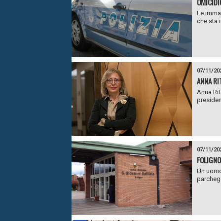
OMICIDI
Le immag
che sta 
07/11/20
ANNA RI
Anna Rit
presiden
07/11/20
FOLIGNO
Un uomo 
parchegg