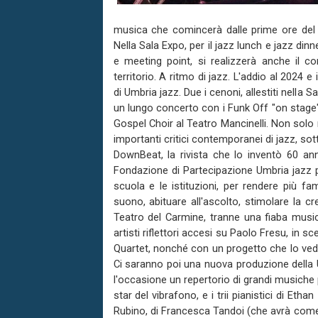
musica che comincerà dalle prime ore del m
Nella Sala Expo, per il jazz lunch e jazz di
e meeting point, si realizzerà anche il c
territorio. A ritmo di jazz. L'addio al 2024
di Umbria jazz. Due i cenoni, allestiti nella 
un lungo concerto con i Funk Off "on stage"
Gospel Choir al Teatro Mancinelli. Non sol
importanti critici contemporanei di jazz, so
DownBeat, la rivista che lo inventò 60 anni
Fondazione di Partecipazione Umbria jazz po
scuola e le istituzioni, per rendere più fam
suono, abituare all'ascolto, stimolare la c
Teatro del Carmine, tranne una fiaba musica
artisti riflettori accesi su Paolo Fresu, in 
Quartet, nonché con un progetto che lo vedrà 
Ci saranno poi una nuova produzione della
l'occasione un repertorio di grandi musiche pe
star del vibrafono, e i trii pianistici di Et
Rubino, di Francesca Tandoi (che avrà come