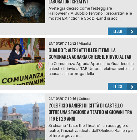
LABORATORI CREATIVI
Avete già deciso come festeggiare
Halloween? A Gubbio fervono i preparativi e le
mostre Extinction e Godzil-Land si acci...
LEGGI
24/10/2017 10:52
|
Attualità
GUALDO T: ALTRI ATTI ILLEGITTIMI, LA
COMUNANZA AGRARIA CHIEDE IL RINVIO AL TAR
La Comunanza Agraria Appennino Gualdese ha
chiesto il rinvio al TAR Umbria relativamente alla
causa sulla proroga della ...
LEGGI
24/10/2017 10:46
|
Cultura
L’OLEIFICIO RANIERI DI CITTÀ DI CASTELLO
OFFRE UNA STAGIONE A TEATRO AI GIOVANI TRA
I 16 E I 29 ANNI
Si chiama “Taste the Theatre”, un assaggio di
teatro, l’iniziativa ideata dall’Oleificio Ranieri per
offrire ai giovani ...