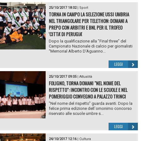
25/10/2017 18:02
|
Sport
TORNA IN CAMPO LA SELEZIONE USSI UMBRIA
NEL TRIANGOLARE PER TELETHON: DOMANI A
PREPO CON ARBITRI E BNL PER IL TROFEO
'CITTA' DI PERUGIA'
Dopo la qualificazione alla ”Final three” del
Campionato Nazionale di calcio per giornalisti
“Memorial Alberto D’Aguanno...
LEGGI
25/10/2017 09:05
|
Attualità
FOLIGNO, TORNA DOMANI "NEL NOME DEL
RISPETTO": INCONTRO CON LE SCUOLE E NEL
POMERIGGIO CONVEGNO A PALAZZO TRINCI
"Nel nome del rispetto" guarda avanti. Dopo la
felice prima edizione dell`omonimo concorso
riservato alle scuole umbre s...
LEGGI
24/10/2017 12:16
|
Cultura