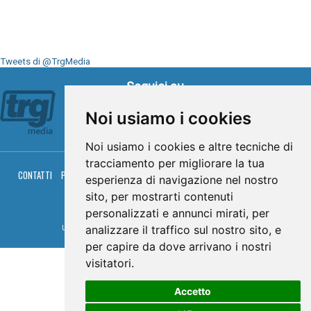
Tweets di @TrgMedia
Seguici su
Noi usiamo i cookies
Noi usiamo i cookies e altre tecniche di
tracciamento per migliorare la tua
CONTATTI
PRIVACY
COOKIES
PALINSESTO
DIRETTA TV
DIRETTA RADIO
esperienza di navigazione nel nostro
RGM HITRADIO
sito, per mostrarti contenuti
© TRG Media 2005-2026
personalizzati e annunci mirati, per
analizzare il traffico sul nostro sito, e
Umbria Televisioni s.r.l. - P.I.00496230541 -
www.trgmedia.it
- Powered by
FFZ
per capire da dove arrivano i nostri
visitatori.
Accetto