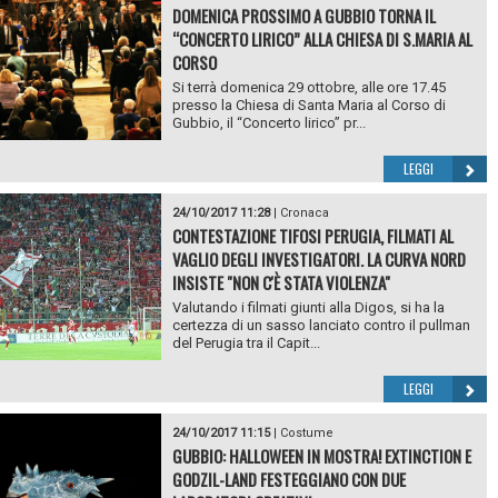
DOMENICA PROSSIMO A GUBBIO TORNA IL
“CONCERTO LIRICO” ALLA CHIESA DI S.MARIA AL
CORSO
Si terrà domenica 29 ottobre, alle ore 17.45
presso la Chiesa di Santa Maria al Corso di
Gubbio, il “Concerto lirico” pr...
LEGGI
24/10/2017 11:28
|
Cronaca
CONTESTAZIONE TIFOSI PERUGIA, FILMATI AL
VAGLIO DEGLI INVESTIGATORI. LA CURVA NORD
INSISTE "NON C'È STATA VIOLENZA"
Valutando i filmati giunti alla Digos, si ha la
certezza di un sasso lanciato contro il pullman
del Perugia tra il Capit...
LEGGI
24/10/2017 11:15
|
Costume
GUBBIO: HALLOWEEN IN MOSTRA! EXTINCTION E
GODZIL-LAND FESTEGGIANO CON DUE