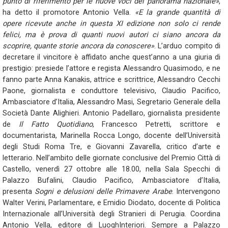
punto di riferimento per le nuove voci del panorama nazionale»
,
ha detto il promotore Antonio Vella.
«E la grande quantità di
opere ricevute anche in questa XI edizione non solo ci rende
felici, ma è prova di quanti nuovi autori ci siano ancora da
scoprire, quante storie ancora da conoscere»
. L’arduo compito di
decretare il vincitore è affidato anche quest’anno a una giuria di
prestigio: presiede l’attore e regista Alessandro Quasimodo, e ne
fanno parte Anna Kanakis, attrice e scrittrice, Alessandro Cecchi
Paone, giornalista e conduttore televisivo, Claudio Pacifico,
Ambasciatore d’Italia, Alessandro Masi, Segretario Generale della
Società Dante Alighieri. Antonio Padellaro, giornalista presidente
de
Il Fatto Quotidiano
, Francesco Petretti, scrittore e
documentarista, Marinella Rocca Longo, docente dell’Università
degli Studi Roma Tre, e Giovanni Zavarella, critico d’arte e
letterario. Nell’ambito delle giornate conclusive del Premio Città di
Castello, venerdì 27 ottobre alle 18.00, nella Sala Specchi di
Palazzo Bufalini, Claudio Pacifico, Ambasciatore d’Italia,
presenta
Sogni e delusioni delle Primavere Arabe
. Intervengono
Walter Verini, Parlamentare, e Emidio Diodato, docente di Politica
Internazionale all’Università degli Stranieri di Perugia. Coordina
Antonio Vella, editore di LuoghInteriori. Sempre a Palazzo