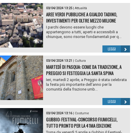
03/04/2024 13:25
|
Attualità
AREE VERDI PUBBLICHE A GUALDO TADINO,
INVESTIMENTI PER OLTRE MEZZO MILIONE
I parchi devono essere luoghi che
appartengono a tutti, aperti e accessibili a
chiunque, sono risorse fondamentali per q...
LEGGI
03/04/2024 13:21
|
Cultura
MARTEDÌ DI PASQUA: COME DA TRADIZIONE, A
PREGGIO SI FESTEGGIA LA SANTA SPINA
Ieri, martedì 2 aprile, a Preggio è stata celebrata
la festa più importante dell’anno per la
comunità della frazione umb...
LEGGI
03/04/2024 13:16
|
Costume
GUBBIO: FESTIVAL-CONCORSO FIUMICELLI,
TUTTO PRONTO PER LA 41MA EDIZIONE
Torna da venerdì 5 aprile a Gubbio il Festival-