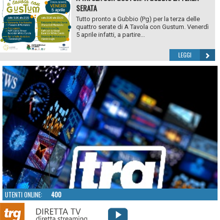
SERATA
Tutto pronto a Gubbio (Pg) per la terza delle
quattro serate di A Tavola con Gustum. Venerdì
5 aprile infatti, a partire...
LEGGI
UTENTI ONLINE:
400