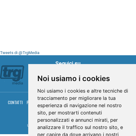
Tweets di @TrgMedia
Seguici su
Noi usiamo i cookies
Noi usiamo i cookies e altre tecniche di
tracciamento per migliorare la tua
CONTATTI
PRIVACY
COOKIES
PALINSESTO
DIRETTA TV
DIRETTA RADIO
esperienza di navigazione nel nostro
RGM HITRADIO
sito, per mostrarti contenuti
© TRG Media 2005-2026
personalizzati e annunci mirati, per
Umbria Televisioni s.r.l. - P.I.00496230541 -
www.trgmedia.it
- Powered by
FFZ
analizzare il traffico sul nostro sito, e
per capire da dove arrivano i nostri