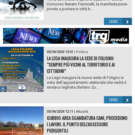
Concorso Renato Fiumicelli, la manifestazione
pronta a portare in città b...
LEGGI
03/04/2024 13:01
|
Politica
LA LEGA INAUGURA LA SEDE DI FOLIGNO:
“SEMPRE PIÙ VICINI AL TERRITORIO E AI
CITTADINI”
La Lega inaugura la nuova sede di Foligno in
vista dell’appuntamento elettorale che vedrà il
sindaco leghista Stefano Zu...
LEGGI
03/04/2024 12:11
|
Attualità
GUBBIO: AREA SGAMBATURA CANI, PROCEDONO
I LAVORI. IL PUNTO DELL’ASSESSORE
PIERGENTILI