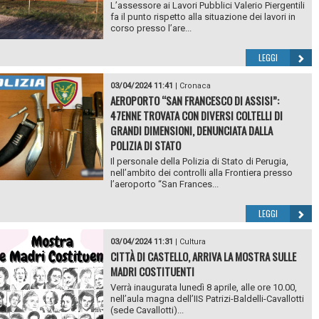
L’assessore ai Lavori Pubblici Valerio Piergentili
fa il punto rispetto alla situazione dei lavori in
corso presso l’are...
LEGGI
03/04/2024 11:41
|
Cronaca
AEROPORTO “SAN FRANCESCO DI ASSISI”:
47ENNE TROVATA CON DIVERSI COLTELLI DI
GRANDI DIMENSIONI, DENUNCIATA DALLA
POLIZIA DI STATO
Il personale della Polizia di Stato di Perugia,
nell’ambito dei controlli alla Frontiera presso
l’aeroporto “San Frances...
LEGGI
03/04/2024 11:31
|
Cultura
CITTÀ DI CASTELLO, ARRIVA LA MOSTRA SULLE
MADRI COSTITUENTI
Verrà inaugurata lunedì 8 aprile, alle ore 10.00,
nell’aula magna dell’IIS Patrizi-Baldelli-Cavallotti
(sede Cavallotti)...