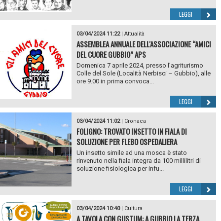
LEGGI
03/04/2024 11:22
|
Attualità
ASSEMBLEA ANNUALE DELL'ASSOCIAZIONE “AMICI
DEL CUORE GUBBIO” APS
Domenica 7 aprile 2024, presso l’agriturismo
Colle del Sole (Località Nerbisci – Gubbio), alle
ore 9.00 in prima convoca...
LEGGI
03/04/2024 11:02
|
Cronaca
FOLIGNO: TROVATO INSETTO IN FIALA DI
SOLUZIONE PER FLEBO OSPEDALIERA
Un insetto simile ad una mosca è stato
rinvenuto nella fiala integra da 100 millilitri di
soluzione fisiologica per infu...
LEGGI
03/04/2024 10:40
|
Cultura
A TAVOLA CON GUSTUM: A GUBBIO LA TERZA