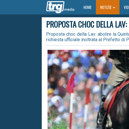
HOME
HOME
NOTIZIE
VI
PROPOSTA CHOC DELLA LAV: 
Proposta choc della Lav: abolire la Quint
richiesta ufficiale inoltrata al Prefetto di 