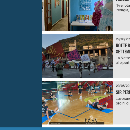
“Prenota 
Perugia,
29/08/20
NOTTE B
SETTEM
La Notte
alle port
29/08/20
SIR PER
Lavorano
ordini di