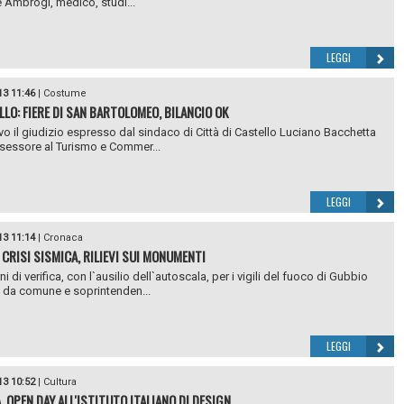
e Ambrogi, medico, studi...
LEGGI
13 11:46
|
Costume
LLO: FIERE DI SAN BARTOLOMEO, BILANCIO OK
ivo il giudizio espresso dal sindaco di Città di Castello Luciano Bacchetta
ssessore al Turismo e Commer...
LEGGI
13 11:14
|
Cronaca
 CRISI SISMICA, RILIEVI SUI MONUMENTI
i di verifica, con l`ausilio dell`autoscala, per i vigili del fuoco di Gubbio
 da comune e soprintenden...
LEGGI
13 10:52
|
Cultura
, OPEN DAY ALL'ISTITUTO ITALIANO DI DESIGN