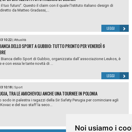
il tuo futuro”. Questo il claim con il quale l’Istituto italiano design di
 diretto da Matteo Gradassi,...
LEGGI
13 10:22
|
Attualità
IANCA DELLO SPORT A GUBBIO: TUTTO PRONTO PER VENERDÌ 6
BRE
 Bianca dello Sport di Gubbio, organizzata dall`associazione Leukos, è
e e con essa le tante novità di ...
LEGGI
13 10:18
|
Sport
UGIA, TRA LE AMICHEVOLI ANCHE UNA TOURNEE IN POLONIA
 sodo in palestra i ragazzi della Sir Safety Perugia per cominciare agli
 Kovac e del suo staff la seco...
LEGGI
Noi usiamo i coo