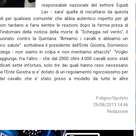
responsabile nazionale del settore Equidi
Lav - sara' quella di riscattarsi da questa
bili per qualsiasi comunita' che abbia autentico rispetto per gli
i non tardano a farsi sentire le reazioni dopo la ferma presa di
l'indomani della notizia della morte di "Scheggia nel vento", il
tuonato contro la Quintana: ''Amiamo i cavalli e abbiamo un
ro salute'': sottolinea il presidente dell'Ente Giostra, Domenico
 spiega - non siamo in colpa e non meritiamo attacchi''. ''Voglio
 aggiunge, fra l'altro - che dal 2000 oltre 4.000 cavalli sono stati
ificati sette infortuni, solo tre dei quali hanno reso necessario
he l'Ente Giostra si e' dotato di un regolamento rigorosissimo per
 del cavallo che e' stato preso a modello da tutte le altre
Foligno/Spoleto
29/08/2013 14:46
Redazione