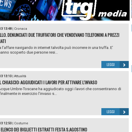
13 13:48
|
Cronaca
LLO. DENUNCIATI DUE TRUFFATORI CHE VENDEVANO TELEFONINI A PREZZI
ATI
 l’affare navigando in internet talvolta può incorrere in una truffa. E’
anno scoperto due persone resi...
LEGGI
13 13:10
|
Attualità
L CHIASCIO: AGGIUDICATI I LAVORI PER ATTIVARE L'INVASO
Acque Umbre-Toscane ha aggiudicato oggi i lavori che consentiranno di
inalmente in esercizio l’invaso s...
LEGGI
13 12:50
|
Costume
 ELENCO DEI BIGLIETTI ESTRATTI FESTA S.AGOSTINO