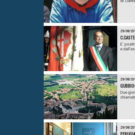
dr. Dant
29/08/20
C.CASTE
E` posit
e dall’a
29/08/20
GUBBIO:
Due giorn
chiamati
29/08/20
PERUGIA