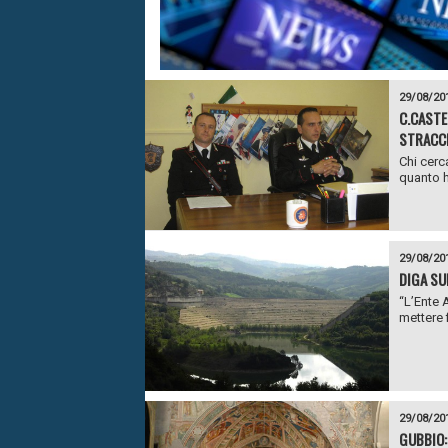
29/08/20
C.CASTE
STRACCI
Chi cerca
quanto h
29/08/20
DIGA SU
“L’Ente 
mettere f
29/08/20
GUBBIO: