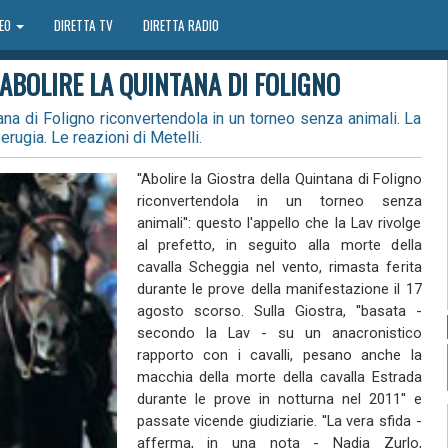
DEO
DIRETTA TV
DIRETTA RADIO
ABOLIRE LA QUINTANA DI FOLIGNO
ana di Foligno riconvertendola in un torneo senza animali. La
Perugia. Le reazioni di Metelli.
''Abolire la Giostra della Quintana di Foligno
riconvertendola in un torneo senza
animali'': questo l'appello che la Lav rivolge
al prefetto, in seguito alla morte della
cavalla Scheggia nel vento, rimasta ferita
durante le prove della manifestazione il 17
agosto scorso. Sulla Giostra, ''basata -
secondo la Lav - su un anacronistico
rapporto con i cavalli, pesano anche la
macchia della morte della cavalla Estrada
durante le prove in notturna nel 2011'' e
passate vicende giudiziarie. ''La vera sfida -
afferma, in una nota - Nadia Zurlo,