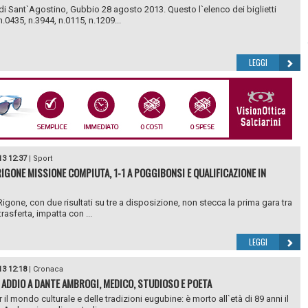
 di Sant`Agostino, Gubbio 28 agosto 2013. Questo l`elenco dei biglietti
 n.0435, n.3944, n.0115, n.1209...
LEGGI
13 12:37
|
Sport
IGONE MISSIONE COMPIUTA, 1-1 A POGGIBONSI E QUALIFICAZIONE IN
lRigone, con due risultati su tre a disposizione, non stecca la prima gara tra
 trasferta, impatta con ...
LEGGI
13 12:18
|
Cronaca
 ADDIO A DANTE AMBROGI, MEDICO, STUDIOSO E POETA
 il mondo culturale e delle tradizioni eugubine: è morto all`età di 89 anni il