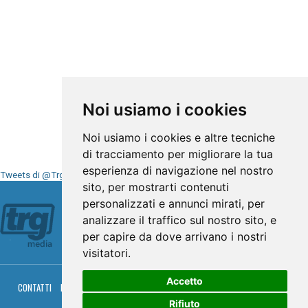
Noi usiamo i cookies
Noi usiamo i cookies e altre tecniche
di tracciamento per migliorare la tua
esperienza di navigazione nel nostro
Tweets di @TrgMedia
sito, per mostrarti contenuti
Seguici su
personalizzati e annunci mirati, per
analizzare il traffico sul nostro sito, e
per capire da dove arrivano i nostri
visitatori.
Accetto
CONTATTI
PRIVACY
COOKIES
PALINSESTO
DIRETTA TV
DIRETTA RADIO
RGM HITRADIO
Rifiuto