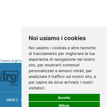
Noi usiamo i cookies
Noi usiamo i cookies e altre tecniche
di tracciamento per migliorare la tua
esperienza di navigazione nel nostro
Tweets di @TrgMedia
sito, per mostrarti contenuti
Seguici su
personalizzati e annunci mirati, per
analizzare il traffico sul nostro sito, e
per capire da dove arrivano i nostri
visitatori.
Accetto
CONTATTI
PRIVACY
COOKIES
PALINSESTO
DIRETTA TV
DIRETTA RADIO
RGM HITRADIO
Rifiuto