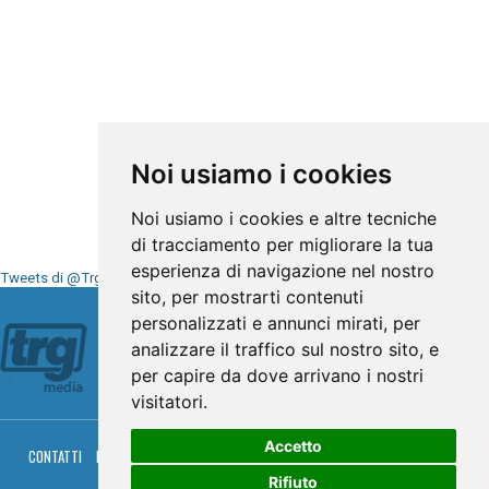
Noi usiamo i cookies
Noi usiamo i cookies e altre tecniche
di tracciamento per migliorare la tua
esperienza di navigazione nel nostro
Tweets di @TrgMedia
sito, per mostrarti contenuti
Seguici su
personalizzati e annunci mirati, per
analizzare il traffico sul nostro sito, e
per capire da dove arrivano i nostri
visitatori.
Accetto
CONTATTI
PRIVACY
COOKIES
PALINSESTO
DIRETTA TV
DIRETTA RADIO
RGM HITRADIO
Rifiuto