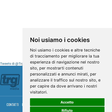
Noi usiamo i cookies
Noi usiamo i cookies e altre tecniche
di tracciamento per migliorare la tua
esperienza di navigazione nel nostro
Tweets di @TrgMedia
sito, per mostrarti contenuti
Seguici su
personalizzati e annunci mirati, per
analizzare il traffico sul nostro sito, e
per capire da dove arrivano i nostri
visitatori.
Accetto
CONTATTI
PRIVACY
COOKIES
PALINSESTO
DIRETTA TV
DIRETTA RADIO
RGM HITRADIO
Rifiuto