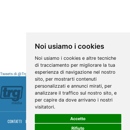
Noi usiamo i cookies
Noi usiamo i cookies e altre tecniche
di tracciamento per migliorare la tua
esperienza di navigazione nel nostro
Tweets di @TrgMedia
sito, per mostrarti contenuti
Seguici su
personalizzati e annunci mirati, per
analizzare il traffico sul nostro sito, e
per capire da dove arrivano i nostri
visitatori.
Accetto
CONTATTI
PRIVACY
COOKIES
PALINSESTO
DIRETTA TV
DIRETTA RADIO
RGM HITRADIO
Rifiuto