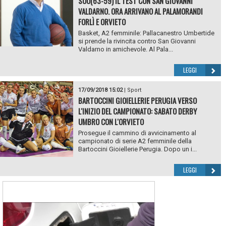
SUO(63-59) IL TEST CON SAN GIOVANNI
VALDARNO. ORA ARRIVANO AL PALAMORANDI
FORLÌ E ORVIETO
Basket, A2 femminile: Pallacanestro Umbertide
si prende la rivincita contro San Giovanni
Valdarno in amichevole. Al Pala...
LEGGI
17/09/2018 15:02
|
Sport
BARTOCCINI GIOIELLERIE PERUGIA VERSO
L'INIZIO DEL CAMPIONATO: SABATO DERBY
UMBRO CON L'ORVIETO
Prosegue il cammino di avvicinamento al
campionato di serie A2 femminile della
Bartoccini Gioiellerie Perugia. Dopo un i...
LEGGI