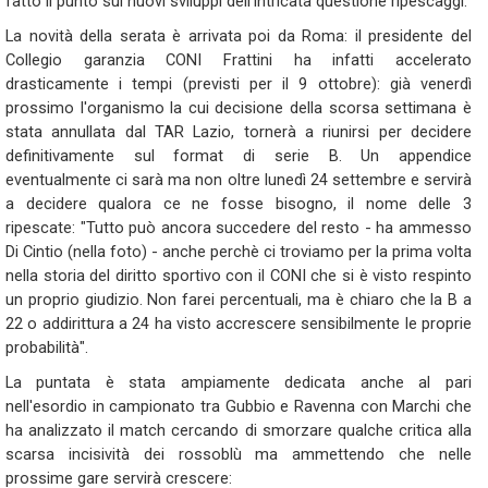
fatto il punto sui nuovi sviluppi dell'intricata questione ripescaggi.
La novità della serata è arrivata poi da Roma: il presidente del
Collegio garanzia CONI Frattini ha infatti accelerato
drasticamente i tempi (previsti per il 9 ottobre): già venerdì
prossimo l'organismo la cui decisione della scorsa settimana è
stata annullata dal TAR Lazio, tornerà a riunirsi per decidere
definitivamente sul format di serie B. Un appendice
eventualmente ci sarà ma non oltre lunedì 24 settembre e servirà
a decidere qualora ce ne fosse bisogno, il nome delle 3
ripescate: "Tutto può ancora succedere del resto - ha ammesso
Di Cintio (nella foto) - anche perchè ci troviamo per la prima volta
nella storia del diritto sportivo con il CONI che si è visto respinto
un proprio giudizio. Non farei percentuali, ma è chiaro che la B a
22 o addirittura a 24 ha visto accrescere sensibilmente le proprie
probabilità".
La puntata è stata ampiamente dedicata anche al pari
nell'esordio in campionato tra Gubbio e Ravenna con Marchi che
ha analizzato il match cercando di smorzare qualche critica alla
scarsa incisività dei rossoblù ma ammettendo che nelle
prossime gare servirà crescere: