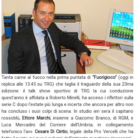
Tanta carne al fuoco nella prima puntata di
"Fuorigioco"
(oggi in
replica alle 13.45 su TRG) che taglia il traguardo della sua 23ma
edizione: il talk show sportivo di TRG la cui conduzione
quest'anno è affidata a Roberto Minelli, ha acceso i riflettori sulla
serie C dopo l'estate più lunga e incerta che ancora per altro non
ha concluso i suoi colpi di scena. In studio ieri sera il capitano
rossoblù,
Ettore Marchi
, insieme a Giacomo Branco, di RGM, e
Luca Mercadini del Corriere dell'Umbria; in collegamento
telefonico l'avv.
Cesare Di Cintio
, legale della Pro Vercelli che ha