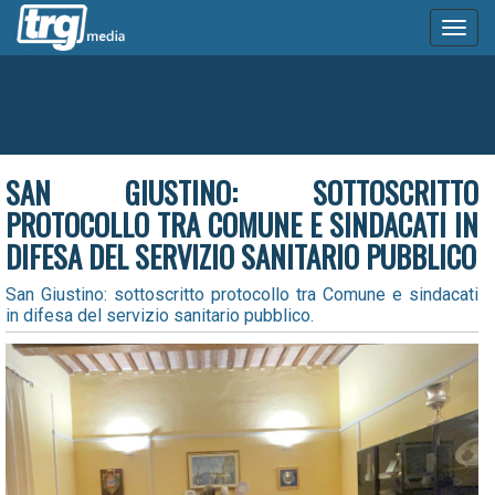
Toggl
naviga
SAN GIUSTINO: SOTTOSCRITTO
PROTOCOLLO TRA COMUNE E SINDACATI IN
DIFESA DEL SERVIZIO SANITARIO PUBBLICO
San Giustino: sottoscritto protocollo tra Comune e sindacati
in difesa del servizio sanitario pubblico.