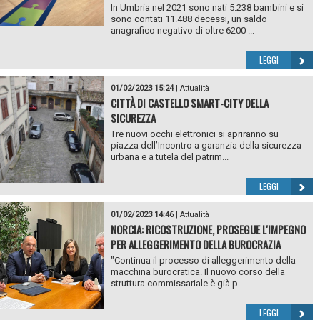
In Umbria nel 2021 sono nati 5.238 bambini e si
sono contati 11.488 decessi, un saldo
anagrafico negativo di oltre 6200 ...
LEGGI
01/02/2023 15:24
|
Attualità
CITTÀ DI CASTELLO SMART-CITY DELLA
SICUREZZA
Tre nuovi occhi elettronici si apriranno su
piazza dell’Incontro a garanzia della sicurezza
urbana e a tutela del patrim...
LEGGI
01/02/2023 14:46
|
Attualità
NORCIA: RICOSTRUZIONE, PROSEGUE L'IMPEGNO
PER ALLEGGERIMENTO DELLA BUROCRAZIA
"Continua il processo di alleggerimento della
macchina burocratica. Il nuovo corso della
struttura commissariale è già p...
LEGGI