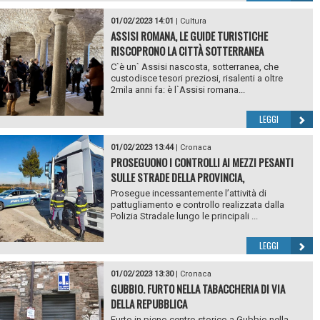
01/02/2023 14:01
|
Cultura
ASSISI ROMANA, LE GUIDE TURISTICHE
RISCOPRONO LA CITTÀ SOTTERRANEA
C`è un` Assisi nascosta, sotterranea, che
custodisce tesori preziosi, risalenti a oltre
2mila anni fa: è l`Assisi romana...
LEGGI
01/02/2023 13:44
|
Cronaca
PROSEGUONO I CONTROLLI AI MEZZI PESANTI
SULLE STRADE DELLA PROVINCIA,
Prosegue incessantemente l’attività di
pattugliamento e controllo realizzata dalla
Polizia Stradale lungo le principali ...
LEGGI
01/02/2023 13:30
|
Cronaca
GUBBIO. FURTO NELLA TABACCHERIA DI VIA
DELLA REPUBBLICA
Furto in pieno centro storico a Gubbio nella