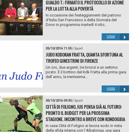
GUALDO T.: FIRMATO IL PROTOCOLLO DI AZIONE
PER LA LOTTA ALLA POVERTÀ
In occasione dei festeggiamenti del patrono
d’Italia San Francesco e della Giornata del
Dono in programma martedì 4 otto...
LEGGI
05/10/2016 11:05
|
Sport
JUDO KODOKAN FRATTA, QUANTA SFORTUNA AL
TROFEO GINESTRINI DI FIRENZE
Un oro, due argenti, tre bronzi e un settimo
posto. È il bottino del Kdk Fratta alla prima gara
dell`anno, la trentesima...
LEGGI
05/10/2016 09:50
|
Sport
CITTÀ DI FOLIGNO, IUS PENSA GIÀ AL FUTURO:
PRONTO IL BUDGET PER LA PROSSIMA
STAGIONE. INCONTRO A BREVE CON KONDOGBIA
In casa Città di Foligno si lavora sodo in vista
della sfida interna con l`Albalonga, una gara