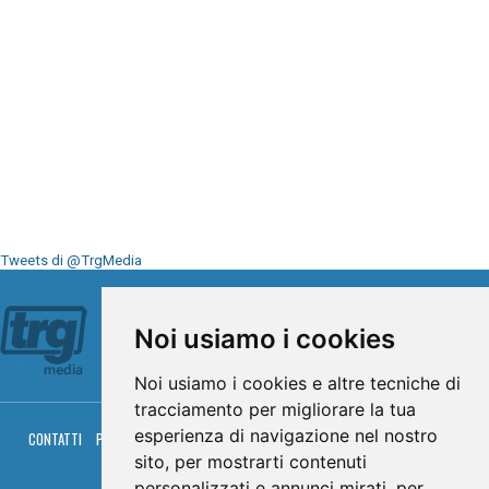
Tweets di @TrgMedia
Seguici su
Noi usiamo i cookies
Noi usiamo i cookies e altre tecniche di
tracciamento per migliorare la tua
esperienza di navigazione nel nostro
CONTATTI
PRIVACY
COOKIES
PALINSESTO
DIRETTA TV
DIRETTA RADIO
RGM HITRADIO
sito, per mostrarti contenuti
personalizzati e annunci mirati, per
© TRG Media 2005-2026