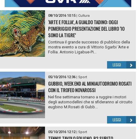
08/10/2016 10:15
|
Cultura
‘ARTE E FOLLIA’, A GUALDO TADINO: OGGI
POMERIGGIO PRESENTAZIONE DEL LIBRO ‘IO
SONO LA TIGRE’
Continua il grande successo di pubblico della
mostra evento a cura di Vittorio Sgarbi ‘Arte e
Follia. Antonio Ligabue-Pi...
LEGGI
05/10/2016 12:36
|
Sport
GUBBIO, WEEK END AL MINIAUTODROMO ROSATI
CON IL TROFEO NOVAROSSI
Nel fine settimana tornano a ruggire i motori
degli automodellini che si sfideranno al circuito
eugbino M.Rosati di Gubb...
LEGGI
05/10/2016 12:12
|
Sport
TENNIS TAVOLO FOLIGNO, B2 SUBITO