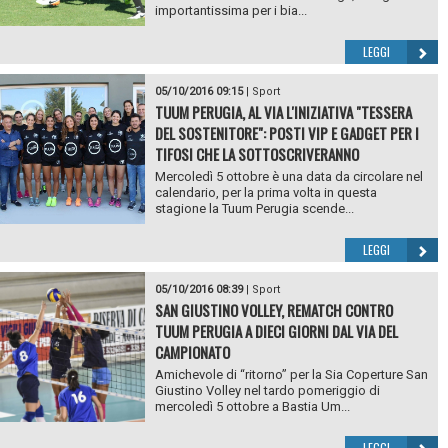
importantissima per i bia...
LEGGI
05/10/2016 09:15
|
Sport
TUUM PERUGIA, AL VIA L'INIZIATIVA "TESSERA
DEL SOSTENITORE": POSTI VIP E GADGET PER I
TIFOSI CHE LA SOTTOSCRIVERANNO
Mercoledì 5 ottobre è una data da circolare nel
calendario, per la prima volta in questa
stagione la Tuum Perugia scende...
LEGGI
05/10/2016 08:39
|
Sport
SAN GIUSTINO VOLLEY, REMATCH CONTRO
TUUM PERUGIA A DIECI GIORNI DAL VIA DEL
CAMPIONATO
Amichevole di “ritorno” per la Sia Coperture San
Giustino Volley nel tardo pomeriggio di
mercoledì 5 ottobre a Bastia Um...
LEGGI