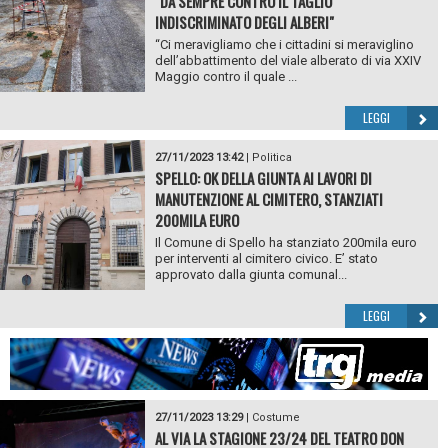
"DA SEMPRE CONTRO IL TAGLIO
INDISCRIMINATO DEGLI ALBERI"
“Ci meravigliamo che i cittadini si meraviglino
dell’abbattimento del viale alberato di via XXIV
Maggio contro il quale ...
LEGGI
27/11/2023 13:42
|
Politica
SPELLO: OK DELLA GIUNTA AI LAVORI DI
MANUTENZIONE AL CIMITERO, STANZIATI
200MILA EURO
Il Comune di Spello ha stanziato 200mila euro
per interventi al cimitero civico. E’ stato
approvato dalla giunta comunal...
LEGGI
27/11/2023 13:29
|
Costume
AL VIA LA STAGIONE 23/24 DEL TEATRO DON