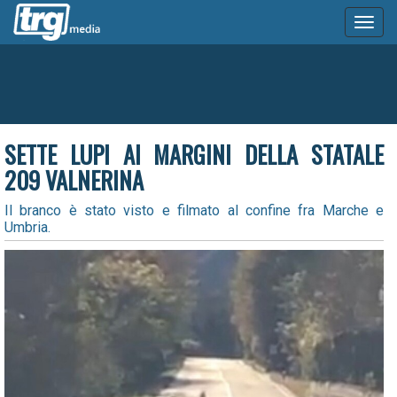
Toggl
naviga
SETTE LUPI AI MARGINI DELLA STATALE
209 VALNERINA
Il branco è stato visto e filmato al confine fra Marche e
Umbria.