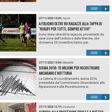
LEGGI
27/11/2023 13:09
|
Sport
A FOLIGNO OLTRE 60 RAGAZZE ALLA TAPPA DI
"RUGBY PER TUTTI, SEMPRE ATTIVI"
Sono state oltre 60 le ragazze, provenienti da
varie zone dell’Umbria e dalle Marche, che
domenica 26 novembre hanno par...
LEGGI
27/11/2023 13:04
|
Attualità
SISMA 2016: 15 MILIONI PER RICOSTRUIRE
ANCARANO E NOTTORIA
La Cabina di coordinamento sisma 2016,
presieduta dal Commissario Straordinario alla
Riparazione e alla Ricostruzione si...
LEGGI
27/11/2023 12:19
|
Costume
GUBBIO: ALLA PROTEZIONE CIVILE E A MATTEO