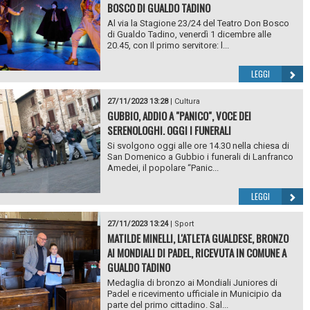
BOSCO DI GUALDO TADINO
Al via la Stagione 23/24 del Teatro Don Bosco
di Gualdo Tadino, venerdì 1 dicembre alle
20.45, con Il primo servitore: l...
LEGGI
27/11/2023 13:28
|
Cultura
GUBBIO, ADDIO A "PANICO", VOCE DEI
SERENOLOGHI. OGGI I FUNERALI
Si svolgono oggi alle ore 14.30 nella chiesa di
San Domenico a Gubbio i funerali di Lanfranco
Amedei, il popolare “Panic...
LEGGI
27/11/2023 13:24
|
Sport
MATILDE MINELLI, L'ATLETA GUALDESE, BRONZO
AI MONDIALI DI PADEL, RICEVUTA IN COMUNE A
GUALDO TADINO
Medaglia di bronzo ai Mondiali Juniores di
Padel e ricevimento ufficiale in Municipio da
parte del primo cittadino. Sal...