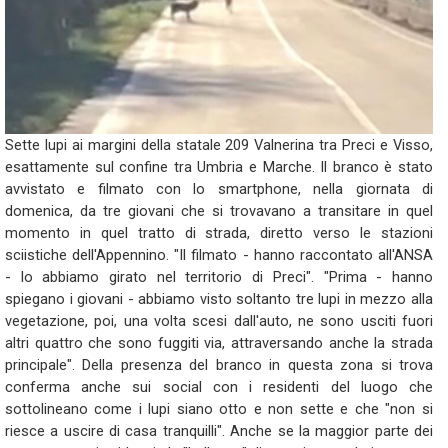
Sette lupi ai margini della statale 209 Valnerina tra Preci e Visso,
esattamente sul confine tra Umbria e Marche. Il branco è stato
avvistato e filmato con lo smartphone, nella giornata di
domenica, da tre giovani che si trovavano a transitare in quel
momento in quel tratto di strada, diretto verso le stazioni
sciistiche dell'Appennino. "Il filmato - hanno raccontato all'ANSA
- lo abbiamo girato nel territorio di Preci". "Prima - hanno
spiegano i giovani - abbiamo visto soltanto tre lupi in mezzo alla
vegetazione, poi, una volta scesi dall'auto, ne sono usciti fuori
altri quattro che sono fuggiti via, attraversando anche la strada
principale". Della presenza del branco in questa zona si trova
conferma anche sui social con i residenti del luogo che
sottolineano come i lupi siano otto e non sette e che "non si
riesce a uscire di casa tranquilli". Anche se la maggior parte dei