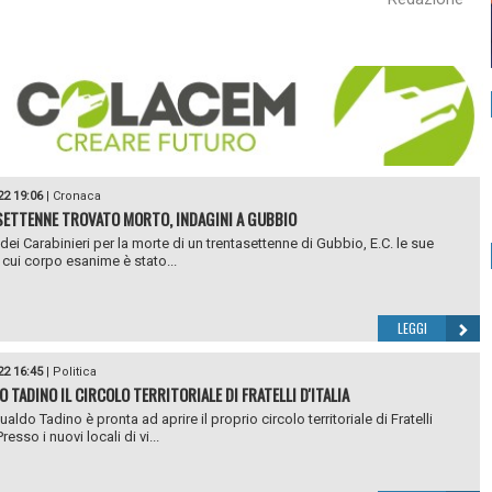
22 19:06
|
Cronaca
ETTENNE TROVATO MORTO, INDAGINI A GUBBIO
 dei Carabinieri per la morte di un trentasettenne di Gubbio, E.C. le sue
 il cui corpo esanime è stato...
LEGGI
22 16:45
|
Politica
 TADINO IL CIRCOLO TERRITORIALE DI FRATELLI D'ITALIA
ldo Tadino è pronta ad aprire il proprio circolo territoriale di Fratelli
Presso i nuovi locali di vi...