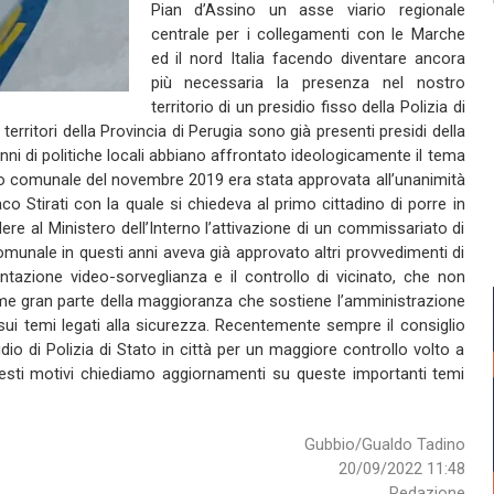
Pian d’Assino un asse viario regionale
centrale per i collegamenti con le Marche
ed il nord Italia facendo diventare ancora
più necessaria la presenza nel nostro
territorio di un presidio fisso della Polizia di
i territori della Provincia di Perugia sono già presenti presidi della
ni di politiche locali abbiano affrontato ideologicamente il tema
lio comunale del novembre 2019 era stata approvata all’unanimità
 Stirati con la quale si chiedeva al primo cittadino di porre in
ere al Ministero dell’Interno l’attivazione di un commissariato di
 comunale in questi anni aveva già approvato altri provvedimenti di
ntazione video-sorveglianza e il controllo di vicinato, che non
e gran parte della maggioranza che sostiene l’amministrazione
 sui temi legati alla sicurezza. Recentemente sempre il consiglio
idio di Polizia di Stato in città per un maggiore controllo volto a
 questi motivi chiediamo aggiornamenti su queste importanti temi
Gubbio/Gualdo Tadino
20/09/2022 11:48
Redazione