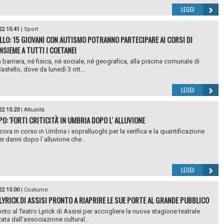
LEGGI
22 15:41
|
Sport
LLO: 15 GIOVANI CON AUTISMO POTRANNO PARTECIPARE AI CORSI DI
NSIEME A TUTTI I COETANEI
barriera, né fisica, né sociale, né geografica, alla piscina comunale di
Castello, dove da lunedì 3 ott...
LEGGI
22 15:23
|
Attualità
: 'FORTI CRITICITÀ' IN UMBRIA DOPO L' ALLUVIONE
ora in corso in Umbria i sopralluoghi per la verifica e la quantificazione
ei danni dopo l`alluvione che...
LEGGI
22 15:00
|
Costume
LYRICK DI ASSISI PRONTO A RIAPRIRE LE SUE PORTE AL GRANDE PUBBLICO
onto al Teatro Lyrick di Assisi per accogliere la nuova stagione teatrale
ata dall’associazione cultural...