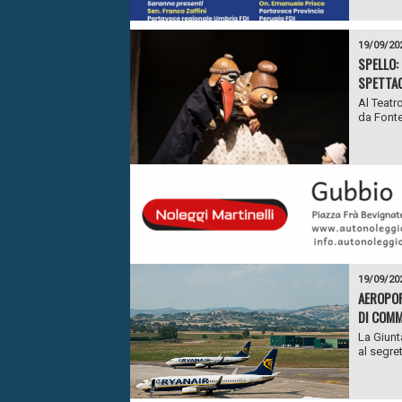
19/09/20
SPELLO:
SPETTAC
Al Teatr
da Fonte
19/09/20
AEROPOR
DI COM
La Giunt
al segre