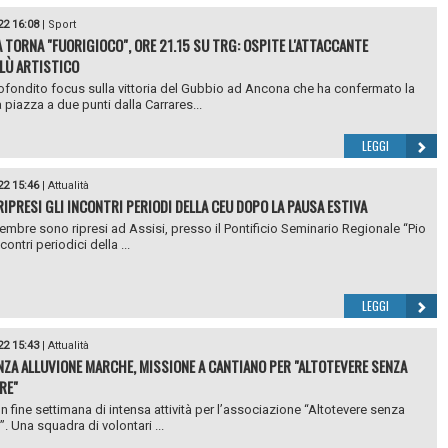
22 16:08
|
Sport
 TORNA "FUORIGIOCO", ORE 21.15 SU TRG: OSPITE L'ATTACCANTE
LÙ ARTISTICO
fondito focus sulla vittoria del Gubbio ad Ancona che ha confermato la
piazza a due punti dalla Carrares...
LEGGI
22 15:46
|
Attualità
 RIPRESI GLI INCONTRI PERIODI DELLA CEU DOPO LA PAUSA ESTIVA
ttembre sono ripresi ad Assisi, presso il Pontificio Seminario Regionale “Pio
ncontri periodici della ...
LEGGI
22 15:43
|
Attualità
ZA ALLUVIONE MARCHE, MISSIONE A CANTIANO PER "ALTOTEVERE SENZA
RE"
un fine settimana di intensa attività per l’associazione “Altotevere senza
”. Una squadra di volontari ...