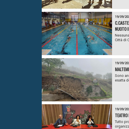
19/09/20
C.CASTE
NUOTO I
Nessuna 
Città di 
19/09/20
MALTEMPO
Sono anc
esatta d
19/09/20
TEATRO 
Tutto pr
organizz