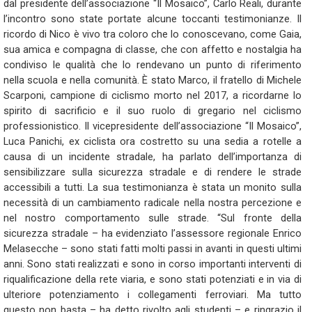
dal presidente dell’associazione “Il Mosaico”, Carlo Reali, durante
l’incontro sono state portate alcune toccanti testimonianze. Il
ricordo di Nico è vivo tra coloro che lo conoscevano, come Gaia,
sua amica e compagna di classe, che con affetto e nostalgia ha
condiviso le qualità che lo rendevano un punto di riferimento
nella scuola e nella comunità. È stato Marco, il fratello di Michele
Scarponi, campione di ciclismo morto nel 2017, a ricordarne lo
spirito di sacrificio e il suo ruolo di gregario nel ciclismo
professionistico. Il vicepresidente dell’associazione “Il Mosaico”,
Luca Panichi, ex ciclista ora costretto su una sedia a rotelle a
causa di un incidente stradale, ha parlato dell’importanza di
sensibilizzare sulla sicurezza stradale e di rendere le strade
accessibili a tutti. La sua testimonianza è stata un monito sulla
necessità di un cambiamento radicale nella nostra percezione e
nel nostro comportamento sulle strade. “Sul fronte della
sicurezza stradale – ha evidenziato l’assessore regionale Enrico
Melasecche – sono stati fatti molti passi in avanti in questi ultimi
anni. Sono stati realizzati e sono in corso importanti interventi di
riqualificazione della rete viaria, e sono stati potenziati e in via di
ulteriore potenziamento i collegamenti ferroviari. Ma tutto
questo non basta – ha detto rivolto agli studenti – e ringrazio il