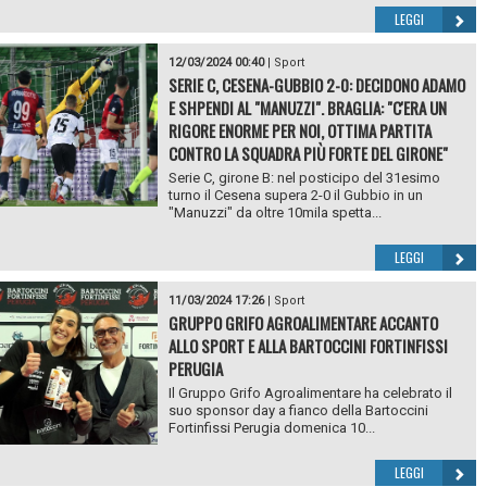
LEGGI
12/03/2024 00:40
|
Sport
SERIE C, CESENA-GUBBIO 2-0: DECIDONO ADAMO
E SHPENDI AL "MANUZZI". BRAGLIA: "C'ERA UN
RIGORE ENORME PER NOI, OTTIMA PARTITA
CONTRO LA SQUADRA PIÙ FORTE DEL GIRONE"
Serie C, girone B: nel posticipo del 31esimo
turno il Cesena supera 2-0 il Gubbio in un
"Manuzzi" da oltre 10mila spetta...
LEGGI
11/03/2024 17:26
|
Sport
GRUPPO GRIFO AGROALIMENTARE ACCANTO
ALLO SPORT E ALLA BARTOCCINI FORTINFISSI
PERUGIA
Il Gruppo Grifo Agroalimentare ha celebrato il
suo sponsor day a fianco della Bartoccini
Fortinfissi Perugia domenica 10...
LEGGI