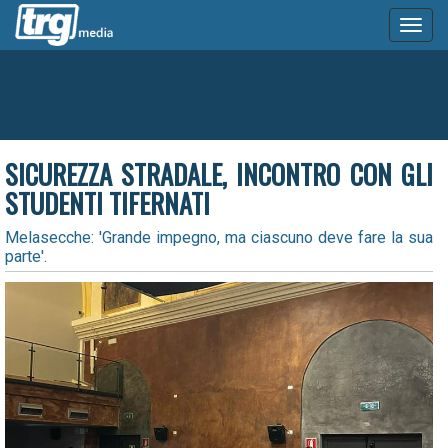
Toggl
naviga
SICUREZZA STRADALE, INCONTRO CON GLI
STUDENTI TIFERNATI
Melasecche: 'Grande impegno, ma ciascuno deve fare la sua
parte'.