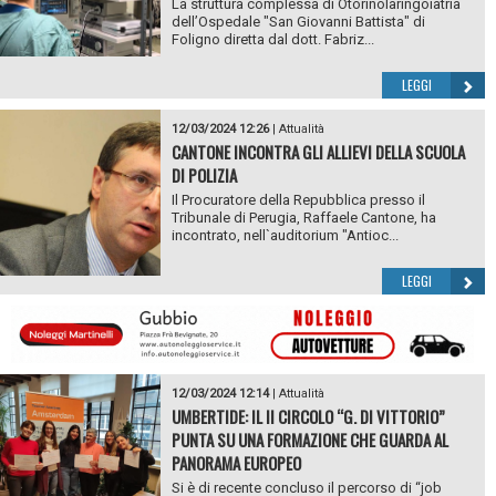
La struttura complessa di Otorinolaringoiatria
dell’Ospedale "San Giovanni Battista" di
Foligno diretta dal dott. Fabriz...
LEGGI
12/03/2024 12:26
|
Attualità
CANTONE INCONTRA GLI ALLIEVI DELLA SCUOLA
DI POLIZIA
Il Procuratore della Repubblica presso il
Tribunale di Perugia, Raffaele Cantone, ha
incontrato, nell`auditorium "Antioc...
LEGGI
12/03/2024 12:14
|
Attualità
UMBERTIDE: IL II CIRCOLO “G. DI VITTORIO”
PUNTA SU UNA FORMAZIONE CHE GUARDA AL
PANORAMA EUROPEO
Si è di recente concluso il percorso di “job