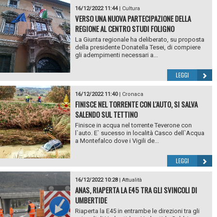
16/12/2022 11:44
|
Cultura
VERSO UNA NUOVA PARTECIPAZIONE DELLA
REGIONE AL CENTRO STUDI FOLIGNO
La Giunta regionale ha deliberato, su proposta
della presidente Donatella Tesei, di compiere
gli adempimenti necessari a...
LEGGI
16/12/2022 11:40
|
Cronaca
FINISCE NEL TORRENTE CON L'AUTO, SI SALVA
SALENDO SUL TETTINO
Finisce in acqua nel torrente Teverone con
l`auto. E` sucesso in località Casco dell`Acqua
a Montefalco dove i Vigili de...
LEGGI
16/12/2022 10:28
|
Attualità
ANAS, RIAPERTA LA E45 TRA GLI SVINCOLI DI
UMBERTIDE
Riaperta la E45 in entrambe le direzioni tra gli