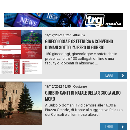
16/12/2022 16:27
|
Attualità
GINECOLOGIA E OSTETRICIA A CONVEGNO
DOMANI SOTTO L’ALBERO DI GUBBIO
150 ginecologi, ginecologhe e ostetriche in
presenza, oltre 100 collegati on line e una
faculty di docenti di altissimo ...
LEGGI
16/12/2022 12:50
|
Costume
GUBBIO: CANTI DI NATALE DELLA SCUOLA ALDO
MORO
A Gubbio domani 17 dicembre alle 16.30 a
Piazza Grande, di fronte al suggestivo Palazzo
dei Consoli e al luminoso albero...
LEGGI