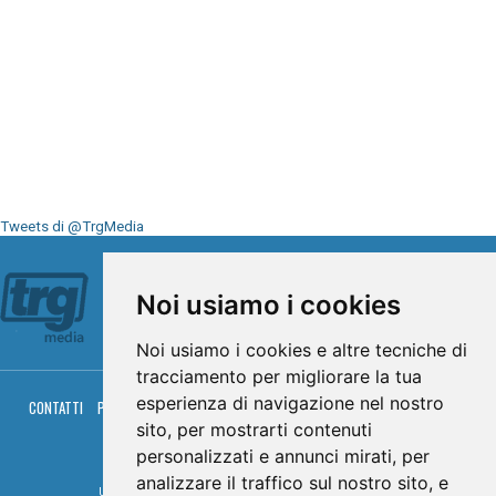
Tweets di @TrgMedia
Seguici su
Noi usiamo i cookies
Noi usiamo i cookies e altre tecniche di
tracciamento per migliorare la tua
esperienza di navigazione nel nostro
CONTATTI
PRIVACY
COOKIES
PALINSESTO
DIRETTA TV
DIRETTA RADIO
RGM HITRADIO
sito, per mostrarti contenuti
personalizzati e annunci mirati, per
© TRG Media 2005-2026
analizzare il traffico sul nostro sito, e
Umbria Televisioni s.r.l. - P.I.00496230541 -
www.trgmedia.it
- Powered by
FFZ