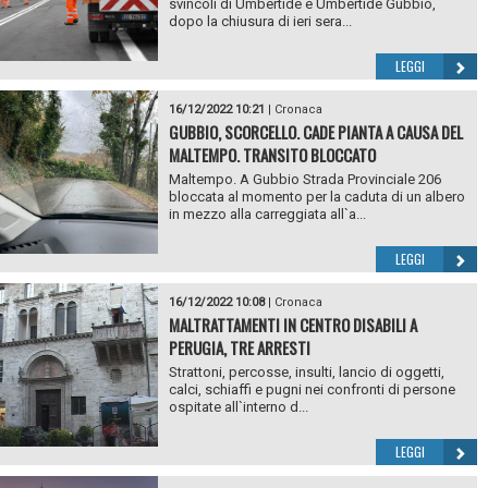
svincoli di Umbertide e Umbertide Gubbio,
dopo la chiusura di ieri sera...
LEGGI
16/12/2022 10:21
|
Cronaca
GUBBIO, SCORCELLO. CADE PIANTA A CAUSA DEL
MALTEMPO. TRANSITO BLOCCATO
Maltempo. A Gubbio Strada Provinciale 206
bloccata al momento per la caduta di un albero
in mezzo alla carreggiata all`a...
LEGGI
16/12/2022 10:08
|
Cronaca
MALTRATTAMENTI IN CENTRO DISABILI A
PERUGIA, TRE ARRESTI
Strattoni, percosse, insulti, lancio di oggetti,
calci, schiaffi e pugni nei confronti di persone
ospitate all`interno d...
LEGGI