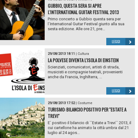
GUBBIO, QUESTA SERA SI APRE
L'INTERNATIONAL GUITAR FESTIVAL 2013
Primo concerto a Gubbio questa sera per
l`International Guitar Festival giunto alla sua
sesta edizione. Alle ore 21, pre...
LEGGI
29/08/2013 18:11
|
Cultura
LA POLVESE DIVENTA L'ISOLA DI EINSTEIN
Scienziati, comunicatori, artisti di strada,
musicisti e compagnie teatrali, provenienti
anche da Francia, Inghilterra, ...
LEGGI
29/08/2013 17:52
|
Costume
TURISMO: BILANCIO POSITIVO PER ''ESTATE A
TREVI''
E` positivo il bilancio di ``Estate a Trevi`` 2013, il
cui cartellone ha animato la città umbra dal 21
luglio al 24 agos...