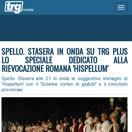
Toggl
naviga
SPELLO. STASERA IN ONDA SU TRG PLUS
LO SPECIALE DEDICATO ALLA
RIEVOCAZIONE ROMANA 'HISPELLUM'
Spello. Stasera alle 21 in onda le suggestive immagini di
'Hispellum' con il 'Solenne corteo di giubilo'' e il concilium
provinciae