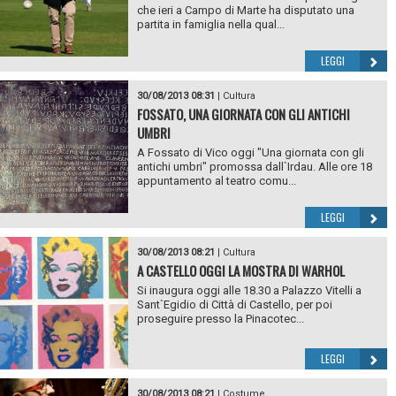
che ieri a Campo di Marte ha disputato una
partita in famiglia nella qual...
LEGGI
30/08/2013 08:31
|
Cultura
FOSSATO, UNA GIORNATA CON GLI ANTICHI
UMBRI
A Fossato di Vico oggi "Una giornata con gli
antichi umbri" promossa dall`Irdau. Alle ore 18
appuntamento al teatro comu...
LEGGI
30/08/2013 08:21
|
Cultura
A CASTELLO OGGI LA MOSTRA DI WARHOL
Si inaugura oggi alle 18.30 a Palazzo Vitelli a
Sant`Egidio di Città di Castello, per poi
proseguire presso la Pinacotec...
LEGGI
30/08/2013 08:21
|
Costume