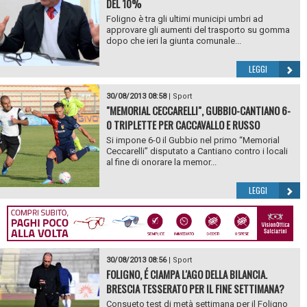
DEL 10%
Foligno è tra gli ultimi municipi umbri ad
approvare gli aumenti del trasporto su gomma
dopo che ieri la giunta comunale...
LEGGI
30/08/2013 08:58
|
Sport
"MEMORIAL CECCARELLI", GUBBIO-CANTIANO 6-
0 TRIPLETTE PER CACCAVALLO E RUSSO
Si impone 6-0 il Gubbio nel primo “Memorial
Ceccarelli” disputato a Cantiano contro i locali
al fine di onorare la memor...
LEGGI
30/08/2013 08:56
|
Sport
FOLIGNO, É CIAMPA L'AGO DELLA BILANCIA.
BRESCIA TESSERATO PER IL FINE SETTIMANA?
Consueto test di metà settimana per il Foligno