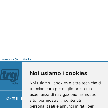
Tweets di @TrgMedia
Seguici su
Noi usiamo i cookies
Noi usiamo i cookies e altre tecniche di
tracciamento per migliorare la tua
esperienza di navigazione nel nostro
CONTATTI
PRIVACY
COOKIES
PALINSESTO
DIRETTA TV
DIRETTA RADIO
sito, per mostrarti contenuti
RGM HITRADIO
personalizzati e annunci mirati, per