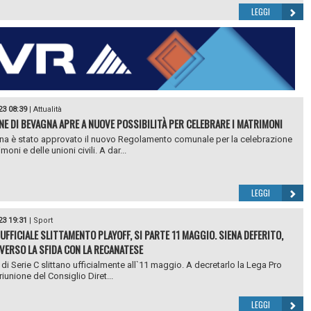
LEGGI
23 08:39
|
Attualità
NE DI BEVAGNA APRE A NUOVE POSSIBILITÀ PER CELEBRARE I MATRIMONI
a è stato approvato il nuovo Regolamento comunale per la celebrazione
moni e delle unioni civili. A dar...
LEGGI
23 19:31
|
Sport
 UFFICIALE SLITTAMENTO PLAYOFF, SI PARTE 11 MAGGIO. SIENA DEFERITO,
VERSO LA SFIDA CON LA RECANATESE
f di Serie C slittano ufficialmente all`11 maggio. A decretarlo la Lega Pro
iunione del Consiglio Diret...
LEGGI