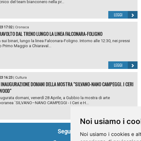
cnico del team bianconero nella pr...
LEGGI
23 17:02
|
Cronaca
AVOLTO DAL TRENO LUNGO LA LINEA FALCONARA-FOLIGNO
sui binari, lungo la linea Falconara-Foligno. Intorno alle 12:30, nei pressi
o Primo Maggio a Chiaraval...
LEGGI
23 16:23
|
Cultura
 INAUGURAZIONE DOMANI DELLA MOSTRA "SILVANO-NANO CAMPEGGI. I CERI
YWOOD"
augurata domani, venerdì 28 Aprile, a Gubbio la mostra di arte
oranea `SILVANO–NANO CAMPEGGI - I Ceri e H...
LEGGI
Noi usiamo i coo
Seguici su
Noi usiamo i cookies e al