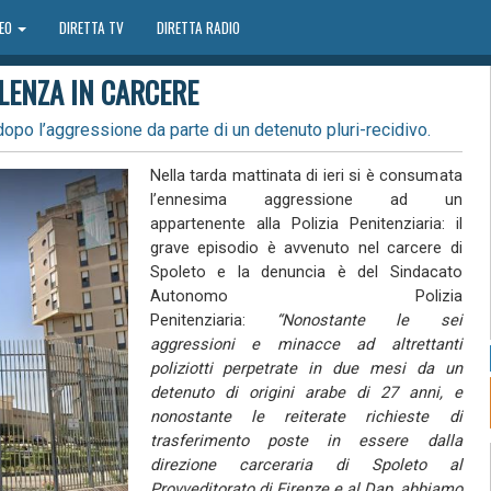
DEO
DIRETTA TV
DIRETTA RADIO
LENZA IN CARCERE
dopo l’aggressione da parte di un detenuto pluri-recidivo.
Nella tarda mattinata di ieri si è consumata
l’ennesima aggressione ad un
appartenente alla Polizia Penitenziaria: il
grave episodio è avvenuto nel carcere di
Spoleto e la denuncia è del Sindacato
Autonomo Polizia
Penitenziaria:
“Nonostante le sei
aggressioni e minacce ad altrettanti
poliziotti perpetrate in due mesi da un
detenuto di origini arabe di 27 anni, e
nonostante le reiterate richieste di
trasferimento poste in essere dalla
direzione carceraria di Spoleto al
Provveditorato di Firenze e al Dap, abbiamo