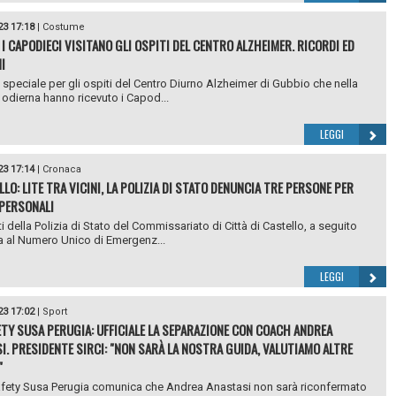
23 17:18
|
Costume
 I CAPODIECI VISITANO GLI OSPITI DEL CENTRO ALZHEIMER. RICORDI ED
I
 speciale per gli ospiti del Centro Diurno Alzheimer di Gubbio che nella
 odierna hanno ricevuto i Capod...
LEGGI
23 17:14
|
Cronaca
LO: LITE TRA VICINI, LA POLIZIA DI STATO DENUNCIA TRE PERSONE PER
 PERSONALI
i della Polizia di Stato del Commissariato di Città di Castello, a seguito
 al Numero Unico di Emergenz...
LEGGI
23 17:02
|
Sport
ETY SUSA PERUGIA: UFFICIALE LA SEPARAZIONE CON COACH ANDREA
I. PRESIDENTE SIRCI: "NON SARÀ LA NOSTRA GUIDA, VALUTIAMO ALTRE
"
afety Susa Perugia comunica che Andrea Anastasi non sarà riconfermato