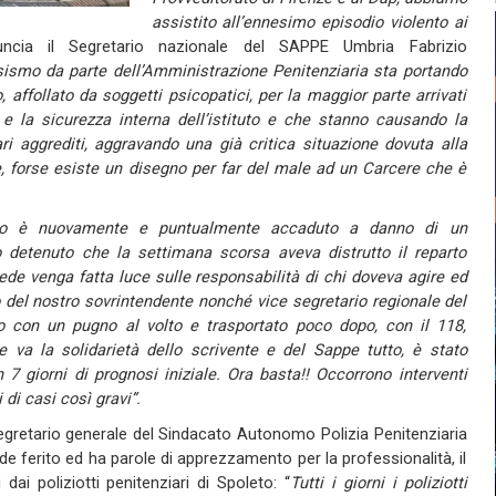
assistito all’ennesimo episodio violento ai
cia il Segretario nazionale del SAPPE Umbria Fabrizio
ismo da parte dell’Amministrazione Penitenziaria sta portando
 affollato da soggetti psicopatici, per la maggior parte arrivati
 e la sicurezza interna dell’istituto e che stanno causando la
ari aggrediti, aggravando una già critica situazione dovuta alla
, forse esiste un disegno per far del male ad un Carcere che è
mo è nuovamente e puntualmente accaduto a danno di un
 detenuto che la settimana scorsa aveva distrutto il reparto
iede venga fatta luce sulle responsabilità di chi doveva agire ed
o del nostro sovrintendente nonché vice segretario regionale del
o con un pugno al volto e trasportato poco dopo, con il 118,
le va la solidarietà dello scrivente e del Sappe tutto, è stato
 giorni di prognosi iniziale. Ora basta!! Occorrono interventi
di casi così gravi”.
gretario generale del Sindacato Autonomo Polizia Penitenziaria
e ferito ed ha parole di apprezzamento per la professionalità, il
dai poliziotti penitenziari di Spoleto: “
Tutti i giorni i poliziotti