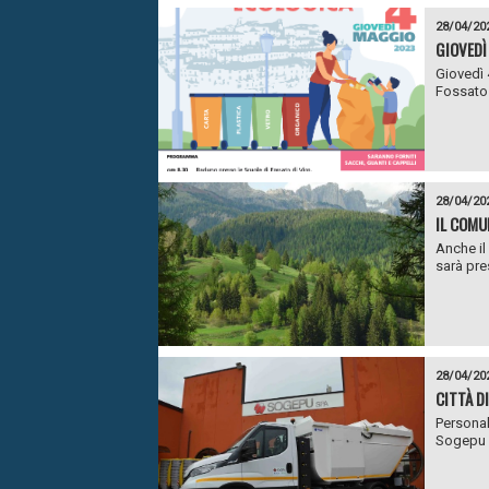
28/04/20
GIOVEDÌ
Giovedì 
Fossato 
28/04/20
IL COMUN
Anche il
sarà pre
28/04/20
CITTÀ D
Personal
Sogepu e