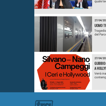
quale te
27/04/20
UOMO TR
Tragedia 
del Parc
27/04/20
GUBBIO:
A HOLL
Verrà in
contemp