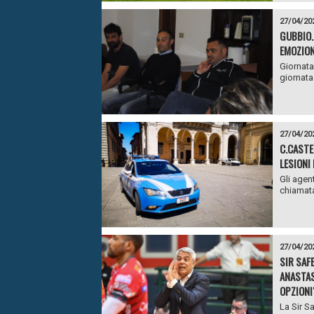
27/04/20
GUBBIO.
EMOZION
Giornata
giornata
27/04/20
C.CASTEL
LESIONI
Gli agent
chiamata
27/04/20
SIR SAF
ANASTAS
OPZIONI
La Sir S