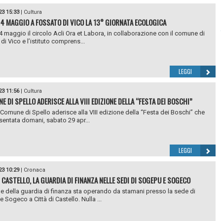
23 15:33
|
Cultura
 4 MAGGIO A FOSSATO DI VICO LA 13° GIORNATA ECOLOGICA
4 maggio il circolo Acli Ora et Labora, in collaborazione con il comune di
di Vico e l’istituto comprens...
LEGGI
23 11:56
|
Cultura
E DI SPELLO ADERISCE ALLA VIII EDIZIONE DELLA “FESTA DEI BOSCHI”
 Comune di Spello aderisce alla VIII edizione della “Festa dei Boschi” che
sentata domani, sabato 29 apr...
LEGGI
23 10:29
|
Cronaca
I CASTELLO, LA GUARDIA DI FINANZA NELLE SEDI DI SOGEPU E SOGECO
e della guardia di finanza sta operando da stamani presso la sede di
 Sogeco a Città di Castello. Nulla ...