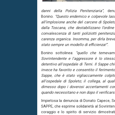
danni della Polizia Penitenziaria”,
denun
Bonino.
“Questo endemico e colpevole lass
all’implosione anche del carcere di Spoleto,
dalla Toscana, che destabilizzano l’ordine
convalescenza di tanti poliziotti penitenzi
carenza organica. Insomma, per dirla breve
stato sempre un modello di efficienza!”.
Bonino sottolinea:
“quello che temeva
Sovrintendente e l'aggressore è lo stesso
detentivo all'ospedale di Terni. Il Sappe ch
invece ha favorito e consentito il feriment
Sappe, che è stato vigliaccamente colpit
all'ospedale di Spoleto; il collega, al qua
dimesso dopo i doverosi accertamenti con 7
quando necessitano e non dopo il verificarsi 
Impietosa la denuncia di Donato Capece, Se
SAPPE, che esprime solidarietà al Sovrintend
coraggio e lo spirito di servizio dimostrati 