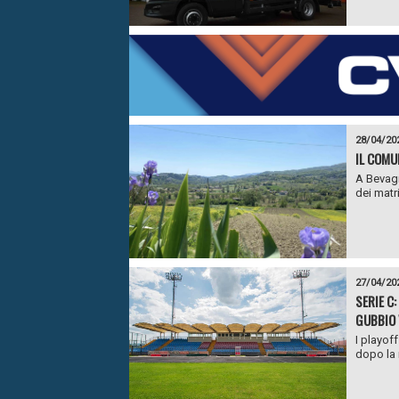
28/04/20
IL COMU
A Bevagn
dei matri
27/04/20
SERIE C:
GUBBIO 
I playof
dopo la r