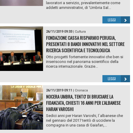
lavoratori a servizio, prevalentemente come
addetti amministrativi, di ‘Umbria Sal...
LEGGI
26/11/2019 09:33
|
Cultura
FONDAZIONE CASSA RISPARMIO PERUGIA,
PRESENTATI 8 BANDI INNOVATIVI NEL SETTORE
RICERCA SCIENTIFICA E TECNOLOGICA
Otto progetti fortemente innovativi che ben si
inseriscono nel panorama scientifico della
ricerca internazionale. Grazie...
LEGGI
26/11/2019 09:11
|
Cronaca
NOCERA UMBRA, TENTO' DI BRUCIARE LA
FIDANZATA, CHIESTI 16 ANNI PER L'ALBANESE
HARAN VAROSHI
Sedici anni per Haran Varoshi, l`albanese che
nel gennaio del 2017 tentò di uccidere la
compagna in una casa di Gaiafan,...