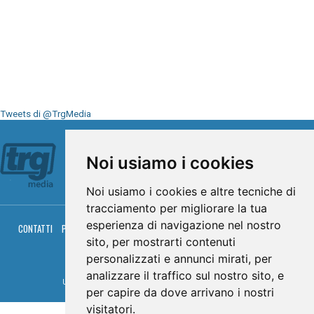
Tweets di @TrgMedia
Seguici su
Noi usiamo i cookies
Noi usiamo i cookies e altre tecniche di
tracciamento per migliorare la tua
esperienza di navigazione nel nostro
CONTATTI
PRIVACY
COOKIES
PALINSESTO
DIRETTA TV
DIRETTA RADIO
RGM HITRADIO
sito, per mostrarti contenuti
personalizzati e annunci mirati, per
© TRG Media 2005-2026
analizzare il traffico sul nostro sito, e
Umbria Televisioni s.r.l. - P.I.00496230541 -
www.trgmedia.it
- Powered by
FFZ
per capire da dove arrivano i nostri
visitatori.