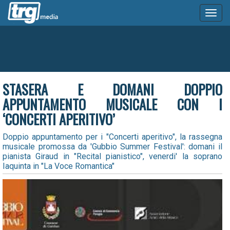
Toggl
naviga
STASERA E DOMANI DOPPIO
APPUNTAMENTO MUSICALE CON I
‘CONCERTI APERITIVO’
Doppio appuntamento per i "Concerti aperitivo", la rassegna
musicale promossa da 'Gubbio Summer Festival': domani il
pianista Giraud in "Recital pianistico", venerdi' la soprano
Iaquinta in "La Voce Romantica"