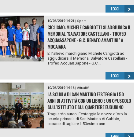
LEGGI
10/06/2019 14:21
|
Sport
CICLISMO: MICHELE CANGIOTTI SI AGGIUDICA IL
MEMORIAL "SALVATORE CASTELLANI - TROFEO
ACQUA&SAPONE - G.C. RENATO AMANTINI" A
MOCAIANA
E’ l’allievo marchigiano Michele Cangiotti ad
aggiudicarsi il Memorial Salvatore Castellani -
Trofeo Acqua&Sapone - G.C....
LEGGI
10/06/2019 14:16
|
Attualità
LA SCUOLA DI SAN MARTINO FESTEGGIA I 50
ANNI DI ATTIVITÀ CON UN LIBRO E UN OPUSCOLO
SULL'ISTITUTO E SUL QUARTIERE EUGUBINO
Traguardo aureo. Festeggia le nozze d`oro la
scuola primaria di San Martino di Gubbio,
capace di tagliare il 50esimo ann...
LEGGI