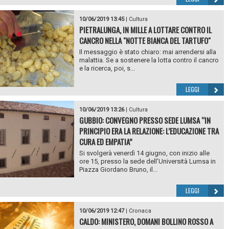
10/06/2019 13:45
|
Cultura
PIETRALUNGA, IN MILLE A LOTTARE CONTRO IL
CANCRO NELLA "NOTTE BIANCA DEL TARTUFO"
Il messaggio è stato chiaro: mai arrendersi alla
malattia. Se a sostenere la lotta contro il cancro
e la ricerca, poi, s...
LEGGI
10/06/2019 13:26
|
Cultura
GUBBIO: CONVEGNO PRESSO SEDE LUMSA “IN
PRINCIPIO ERA LA RELAZIONE: L’EDUCAZIONE TRA
CURA ED EMPATIA”
Si svolgerà venerdì 14 giugno, con inizio alle
ore 15, presso la sede dell’Università Lumsa in
Piazza Giordano Bruno, il...
LEGGI
10/06/2019 12:47
|
Cronaca
CALDO: MINISTERO, DOMANI BOLLINO ROSSO A