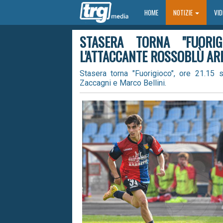
HOME
HOME
NOTIZIE
VI
STASERA TORNA "FUORIG
L'ATTACCANTE ROSSOBLÙ AR
Stasera torna "Fuorigioco", ore 21.15 
Zaccagni e Marco Bellini.