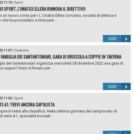
22 11:13
|
Sport
O SPORT, L'UNATICI ELLERA RINNOVA IL DIRETTIVO
to un nuovo corso per i L`Unatici Ellera Corciano, società di atletica e
che ha provveduto a rinnovare ...
LEGGI
22 11:07
|
Costume
 FAMIGLIA DEI SANTANTONIARI, GARA DI BRISCOLA A COPPIE IN TAVERNA
lia dei Santantoniari organizza mercoledì 28 dicembre 2022 una gara di
a coppie l`inizio è fissato per ...
LEGGI
22 11:02
|
Sport
E A1: TREVI ANCORA CAPOLISTA
mpre in testa alla classifica. Nella settima giornata del campionato di
di serie A1, specialità boccett...