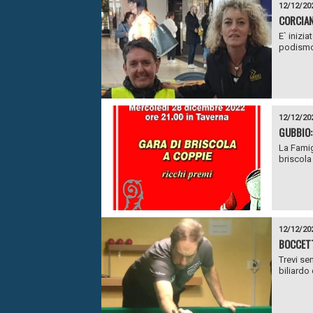
12/12/20
CORCIAN
E` inizia
podismo 
12/12/20
GUBBIO:
La Famig
briscola 
12/12/20
BOCCETT
Trevi se
biliardo 