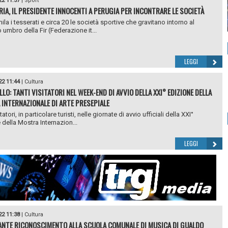
22 11:57
|
Sport
RIA, IL PRESIDENTE INNOCENTI A PERUGIA PER INCONTRARE LE SOCIETÀ
la i tesserati e circa 20 le società sportive che gravitano intorno al
 umbro della Fir (Federazione it...
LEGGI
22 11:44
|
Cultura
LO: TANTI VISITATORI NEL WEEK-END DI AVVIO DELLA XXI° EDIZIONE DELLA
INTERNAZIONALE DI ARTE PRESEPIALE
itatori, in particolare turisti, nelle giornate di avvio ufficiali della XXI°
 della Mostra Internazion...
LEGGI
22 11:38
|
Cultura
NTE RICONOSCIMENTO ALLA SCUOLA COMUNALE DI MUSICA DI GUALDO