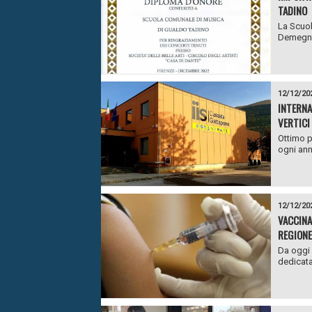
TADINO
La Scuol
Demegni t
12/12/20
INTERNA
VERTICI
Ottimo p
ogni ann
12/12/20
VACCINA
REGIONE
Da oggi 
dedicata 