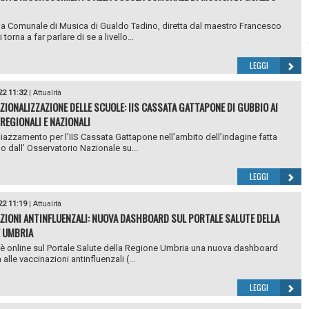
a Comunale di Musica di Gualdo Tadino, diretta dal maestro Francesco
orna a far parlare di se a livello...
LEGGI
22 11:32
|
Attualità
ZIONALIZZAZIONE DELLE SCUOLE: IIS CASSATA GATTAPONE DI GUBBIO AI
 REGIONALI E NAZIONALI
iazzamento per l’IIS Cassata Gattapone nell’ambito dell’indagine fatta
o dall’ Osservatorio Nazionale su...
LEGGI
22 11:19
|
Attualità
ZIONI ANTINFLUENZALI: NUOVA DASHBOARD SUL PORTALE SALUTE DELLA
 UMBRIA
è online sul Portale Salute della Regione Umbria una nuova dashboard
alle vaccinazioni antinfluenzali (...
LEGGI