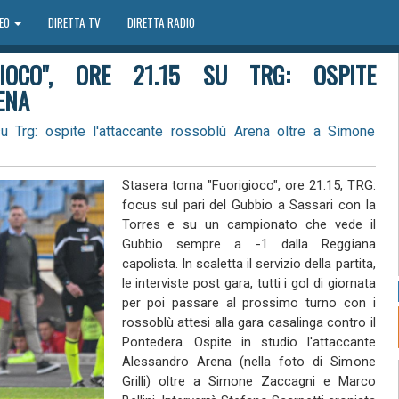
DEO
DIRETTA TV
DIRETTA RADIO
IOCO", ORE 21.15 SU TRG: OSPITE
ENA
su Trg: ospite l'attaccante rossoblù Arena oltre a Simone
Stasera torna "Fuorigioco", ore 21.15, TRG:
focus sul pari del Gubbio a Sassari con la
Torres e su un campionato che vede il
Gubbio sempre a -1 dalla Reggiana
capolista. In scaletta il servizio della partita,
le interviste post gara, tutti i gol di giornata
per poi passare al prossimo turno con i
rossoblù attesi alla gara casalinga contro il
Pontedera. Ospite in studio l'attaccante
Alessandro Arena (nella foto di Simone
Grilli) oltre a Simone Zaccagni e Marco