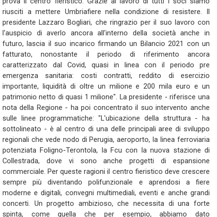
prova il centro fieristico. Grazie al lavoro di tutti i soci siamo
riusciti a mettere Umbriafiere nella condizione di resistere. Il
presidente Lazzaro Bogliari, che ringrazio per il suo lavoro con
l'auspicio di averlo ancora all'interno della società anche in
futuro, lascia il suo incarico firmando un Bilancio 2021 con un
fatturato, nonostante il periodo di riferimento ancora
caratterizzato dal Covid, quasi in linea con il periodo pre
emergenza sanitaria: costi contratti, reddito di esercizio
importante, liquidità di oltre un milione e 200 mila euro e un
patrimonio netto di quasi 1 milione". La presidente - riferisce una
nota della Regione - ha poi concentrato il suo intervento anche
sulle linee programmatiche: "L'ubicazione della struttura - ha
sottolineato - è al centro di una delle principali aree di sviluppo
regionali che vede nodo di Perugia, aeroporto, la linea ferroviaria
potenziata Foligno-Terontola, la Fcu con la nuova stazione di
Collestrada, dove vi sono anche progetti di espansione
commerciale. Per queste ragioni il centro fieristico deve crescere
sempre più diventando polifunzionale e aprendosi a fiere
moderne e digitali, convegni multimediali, eventi e anche grandi
concerti. Un progetto ambizioso, che necessita di una forte
spinta, come quella che per esempio, abbiamo dato