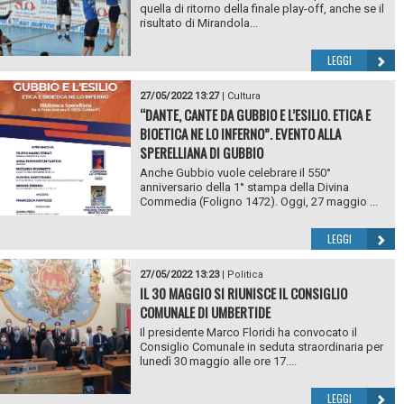
quella di ritorno della finale play-off, anche se il
risultato di Mirandola...
LEGGI
27/05/2022 13:27
|
Cultura
“DANTE, CANTE DA GUBBIO E L’ESILIO. ETICA E
BIOETICA NE LO INFERNO”. EVENTO ALLA
SPERELLIANA DI GUBBIO
Anche Gubbio vuole celebrare il 550°
anniversario della 1° stampa della Divina
Commedia (Foligno 1472). Oggi, 27 maggio ...
LEGGI
27/05/2022 13:23
|
Politica
IL 30 MAGGIO SI RIUNISCE IL CONSIGLIO
COMUNALE DI UMBERTIDE
Il presidente Marco Floridi ha convocato il
Consiglio Comunale in seduta straordinaria per
lunedì 30 maggio alle ore 17....
LEGGI