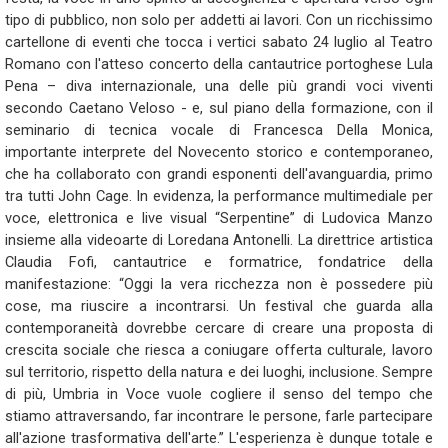
tipo di pubblico, non solo per addetti ai lavori. Con un ricchissimo
cartellone di eventi che tocca i vertici sabato 24 luglio al Teatro
Romano con l'atteso concerto della cantautrice portoghese Lula
Pena – diva internazionale, una delle più grandi voci viventi
secondo Caetano Veloso - e, sul piano della formazione, con il
seminario di tecnica vocale di Francesca Della Monica,
importante interprete del Novecento storico e contemporaneo,
che ha collaborato con grandi esponenti dell'avanguardia, primo
tra tutti John Cage. In evidenza, la performance multimediale per
voce, elettronica e live visual “Serpentine” di Ludovica Manzo
insieme alla videoarte di Loredana Antonelli. La direttrice artistica
Claudia Fofi, cantautrice e formatrice, fondatrice della
manifestazione: “Oggi la vera ricchezza non è possedere più
cose, ma riuscire a incontrarsi. Un festival che guarda alla
contemporaneità dovrebbe cercare di creare una proposta di
crescita sociale che riesca a coniugare offerta culturale, lavoro
sul territorio, rispetto della natura e dei luoghi, inclusione. Sempre
di più, Umbria in Voce vuole cogliere il senso del tempo che
stiamo attraversando, far incontrare le persone, farle partecipare
all'azione trasformativa dell'arte.” L'esperienza è dunque totale e