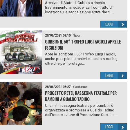
Archivio di Stato di Gubbio a rischio
trasferimento: in scadenza il contratto di
locazione. La segnalazione arriva dai c...
LEGGI
28/06/2021 09:10
|
Sport
GUBBIO: IL 56° TROFEO LUIGI FAGIOLI APRE LE
ISCRIZIONI
Apre le iscrizioni il 56° Trofeo Luigi Fagioli,
anche per i piloti stranieri e le auto storiche,
oltre che per i protago...
LEGGI
28/06/2021 08:27
|
Costume
PROGETTO RETE!, RASSEGNA TEATRALE PER
BAMBINI A GUALDO TADINO
Una mini rassegna teatrale per bambini è
organizzata e promossa a Gualdo Tadino
dall’Associazione di Promozione Sociale ...
LEGGI