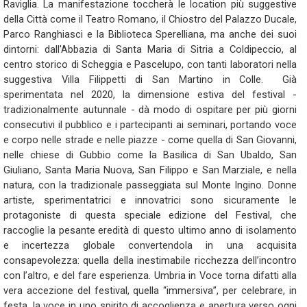
Raviglia. La manifestazione toccherà le location più suggestive
della Città come il Teatro Romano, il Chiostro del Palazzo Ducale,
Parco Ranghiasci e la Biblioteca Sperelliana, ma anche dei suoi
dintorni: dall'Abbazia di Santa Maria di Sitria a Coldipeccio, al
centro storico di Scheggia e Pascelupo, con tanti laboratori nella
suggestiva Villa Filippetti di San Martino in Colle. Già
sperimentata nel 2020, la dimensione estiva del festival -
tradizionalmente autunnale - dà modo di ospitare per più giorni
consecutivi il pubblico e i partecipanti ai seminari, portando voce
e corpo nelle strade e nelle piazze - come quella di San Giovanni,
nelle chiese di Gubbio come la Basilica di San Ubaldo, San
Giuliano, Santa Maria Nuova, San Filippo e San Marziale, e nella
natura, con la tradizionale passeggiata sul Monte Ingino. Donne
artiste, sperimentatrici e innovatrici sono sicuramente le
protagoniste di questa speciale edizione del Festival, che
raccoglie la pesante eredità di questo ultimo anno di isolamento
e incertezza globale convertendola in una acquisita
consapevolezza: quella della inestimabile ricchezza dell’incontro
con l’altro, e del fare esperienza. Umbria in Voce torna difatti alla
vera accezione del festival, quella “immersiva”, per celebrare, in
festa, la voce in uno spirito di accoglienza e apertura verso ogni