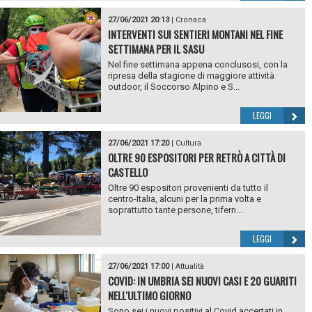
27/06/2021 20:13
|
Cronaca
INTERVENTI SUI SENTIERI MONTANI NEL FINE
SETTIMANA PER IL SASU
Nel fine settimana appena conclusosi, con la
ripresa della stagione di maggiore attività
outdoor, il Soccorso Alpino e S...
LEGGI
27/06/2021 17:20
|
Cultura
OLTRE 90 ESPOSITORI PER RETRÒ A CITTÀ DI
CASTELLO
Oltre 90 espositori provenienti da tutto il
centro-Italia, alcuni per la prima volta e
soprattutto tante persone, tifern...
LEGGI
27/06/2021 17:00
|
Attualità
COVID: IN UMBRIA SEI NUOVI CASI E 20 GUARITI
NELL'ULTIMO GIORNO
Sono sei i nuovi positivi al Covid accertati in