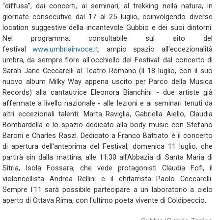
“diffusa”, dai concerti, ai seminari, al trekking nella natura, in
giornate consecutive dal 17 al 25 luglio, coinvolgendo diverse
location suggestive della incantevole Gubbio e dei suoi dintorni.
Nel programma, consultabile sul sito del
festival
www.umbriainvoce.it
, ampio spazio all'eccezionalità
umbra, da sempre fiore all'occhiello del Festival: dal concerto di
Sarah Jane Ceccarelli al Teatro Romano (il 18 luglio, con il suo
nuovo album Milky Way appena uscito per Parco della Musica
Records) alla cantautrice Eleonora Bianchini - due artiste già
affermate a livello nazionale - alle lezioni e ai seminari tenuti da
altri eccezionali talenti: Marta Raviglia, Gabriella Aiello, Claudia
Bombardella e lo spazio dedicato alla body music con Stefano
Baroni e Charles Raszl. Dedicato a Franco Battiato è il concerto
di apertura dell'anteprima del Festival, domenica 11 luglio, che
partirà sin dalla mattina, alle 11.30 all'Abbazia di Santa Maria di
Sitria, Isola Fossara, che vede protagonisti Claudia Fofi, il
violoncellista Andrea Rellini e il chitarrista Paolo Ceccarelli.
Sempre l'11 sarà possibile partecipare a un laboratorio a cielo
aperto di Ottava Rima, con l'ultimo poeta vivente di Coldipeccio.