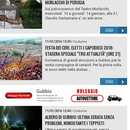
MORLACCHI DI PERUGIA
Sul palcoscenico del Teatro Morlacchi,
mercoledi` 13 e giovedi` 14 gennaio, alle 21,
Claudio Santamaria e` un anti-eroe ...
LEGGI
11/01/2016 13:33
|
Costume
FESTA DEI CERI. ELETTI I CAPODIECI 2016:
STASERA SPECIALE "TRG ATTUALITÀ" (ORE 21)
Domenica di grandi emozioni a Gubbio per la
vasta compagine di ceraioli. Per la prima volta
si sono eletti nella stessa ...
LEGGI
11/01/2016 12:44
|
Costume
ALBERO DI GUBBIO: ULTIMA SERATA SENZA
PROBLEMI, NONOSTANTE I TEPPISTI
Ultima serata di accensione ieri, senza