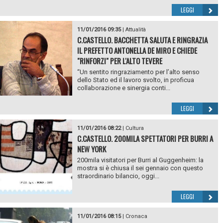
LEGGI
11/01/2016 09:35
|
Attualità
C.CASTELLO. BACCHETTA SALUTA E RINGRAZIA
IL PREFETTO ANTONELLA DE MIRO E CHIEDE
"RINFORZI" PER L'ALTO TEVERE
“Un sentito ringraziamento per l’alto senso
dello Stato ed il lavoro svolto, in proficua
collaborazione e sinergia conti...
LEGGI
11/01/2016 08:22
|
Cultura
C.CASTELLO. 200MILA SPETTATORI PER BURRI A
NEW YORK
200mila visitatori per Burri al Guggenheim: la
mostra si è chiusa il sei gennaio con questo
straordinario bilancio, oggi...
LEGGI
11/01/2016 08:15
|
Cronaca