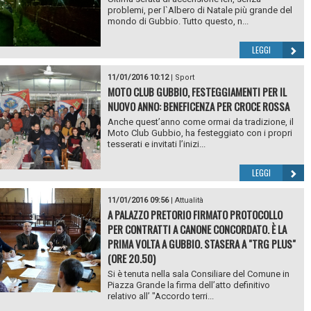
problemi, per l`Albero di Natale più grande del
mondo di Gubbio. Tutto questo, n...
LEGGI
11/01/2016 10:12
|
Sport
MOTO CLUB GUBBIO, FESTEGGIAMENTI PER IL
NUOVO ANNO: BENEFICENZA PER CROCE ROSSA
Anche quest’anno come ormai da tradizione, il
Moto Club Gubbio, ha festeggiato con i propri
tesserati e invitati l’inizi...
LEGGI
11/01/2016 09:56
|
Attualità
A PALAZZO PRETORIO FIRMATO PROTOCOLLO
PER CONTRATTI A CANONE CONCORDATO. È LA
PRIMA VOLTA A GUBBIO. STASERA A "TRG PLUS"
(ORE 20.50)
Si è tenuta nella sala Consiliare del Comune in
Piazza Grande la firma dell’atto definitivo
relativo all’ "Accordo terri...