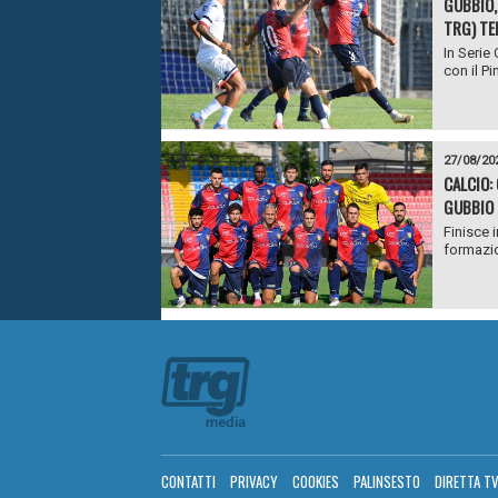
GUBBIO,
TRG) TE
In Serie
con il Pi
27/08/20
CALCIO:
GUBBIO N
Finisce 
formazion
CONTATTI
PRIVACY
COOKIES
PALINSESTO
DIRETTA T