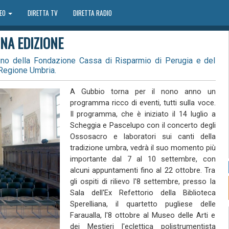
DEO
DIRETTA TV
DIRETTA RADIO
NA EDIZIONE
gno della Fondazione Cassa di Risparmio di Perugia e del
 Regione Umbria.
A Gubbio torna per il nono anno un
programma ricco di eventi, tutti sulla voce.
Il programma, che è iniziato il 14 luglio a
Scheggia e Pascelupo con il concerto degli
Ossosacro e laboratori sui canti della
tradizione umbra, vedrà il suo momento più
importante dal 7 al 10 settembre, con
alcuni appuntamenti fino al 22 ottobre. Tra
gli ospiti di rilievo l'8 settembre, presso la
Sala dell'Ex Refettorio della Biblioteca
Sperelliana, il quartetto pugliese delle
Faraualla, l'8 ottobre al Museo delle Arti e
dei Mestieri l'eclettica polistrumentista