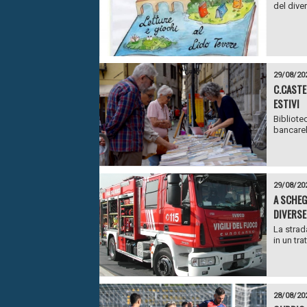
del diver
29/08/20
C.CASTE
ESTIVI
Bibliotec
bancarell
29/08/20
A SCHEG
DIVERSE
La strad
in un tra
28/08/20