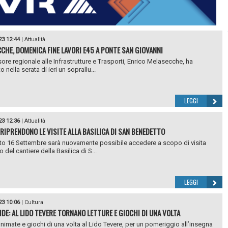
23 12:44
|
Attualità
CHE, DOMENICA FINE LAVORI E45 A PONTE SAN GIOVANNI
ore regionale alle Infrastrutture e Trasporti, Enrico Melasecche, ha
o nella serata di ieri un soprallu...
LEGGI
23 12:36
|
Attualità
 RIPRENDONO LE VISITE ALLA BASILICA DI SAN BENEDETTO
o 16 Settembre sarà nuovamente possibile accedere a scopo di visita
no del cantiere della Basilica di S...
LEGGI
23 10:06
|
Cultura
DE: AL LIDO TEVERE TORNANO LETTURE E GIOCHI DI UNA VOLTA
animate e giochi di una volta al Lido Tevere, per un pomeriggio all’insegna