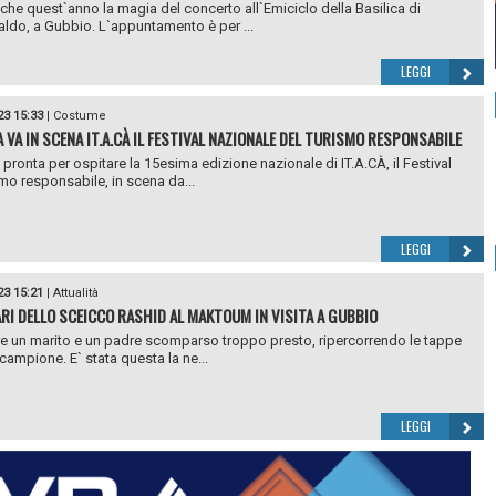
che quest`anno la magia del concerto all`Emiciclo della Basilica di
ldo, a Gubbio. L`appuntamento è per ...
LEGGI
23 15:33
|
Costume
A VA IN SCENA IT.A.CÀ IL FESTIVAL NAZIONALE DEL TURISMO RESPONSABILE
 pronta per ospitare la 15esima edizione nazionale di IT.A.CÀ, il Festival
smo responsabile, in scena da...
LEGGI
23 15:21
|
Attualità
IARI DELLO SCEICCO RASHID AL MAKTOUM IN VISITA A GUBBIO
e un marito e un padre scomparso troppo presto, ripercorrendo le tappe
 campione. E` stata questa la ne...
LEGGI