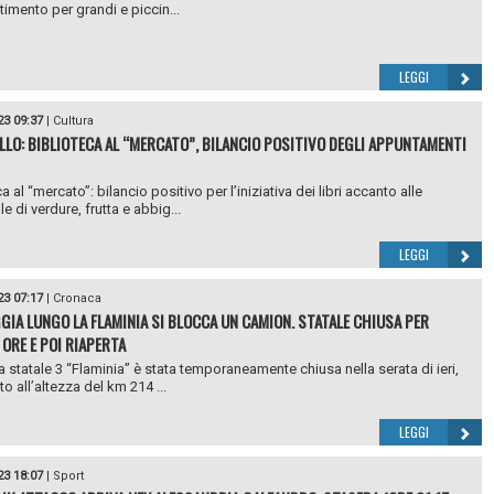
timento per grandi e piccin...
LEGGI
23 09:37
|
Cultura
LLO: BIBLIOTECA AL “MERCATO”, BILANCIO POSITIVO DEGLI APPUNTAMENTI
a al “mercato”: bilancio positivo per l’iniziativa dei libri accanto alle
e di verdure, frutta e abbig...
LEGGI
23 07:17
|
Cronaca
GIA LUNGO LA FLAMINIA SI BLOCCA UN CAMION. STATALE CHIUSA PER
 ORE E POI RIAPERTA
a statale 3 “Flaminia” è stata temporaneamente chiusa nella serata di ieri,
tto all’altezza del km 214 ...
LEGGI
23 18:07
|
Sport