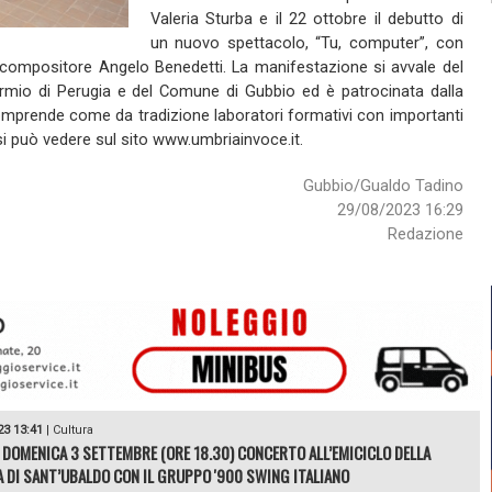
Valeria Sturba e il 22 ottobre il debutto di
un nuovo spettacolo, “Tu, computer”, con
el compositore Angelo Benedetti. La manifestazione si avvale del
mio di Perugia e del Comune di Gubbio ed è patrocinata dalla
mprende come da tradizione laboratori formativi con importanti
si può vedere sul sito www.umbriainvoce.it.
Gubbio/Gualdo Tadino
29/08/2023 16:29
Redazione
23 13:41
|
Cultura
 DOMENICA 3 SETTEMBRE (ORE 18.30) CONCERTO ALL’EMICICLO DELLA
A DI SANT’UBALDO CON IL GRUPPO '900 SWING ITALIANO