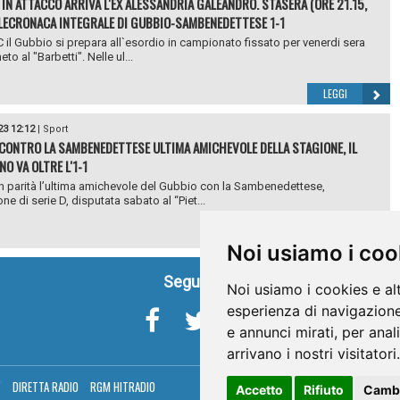
 IN ATTACCO ARRIVA L'EX ALESSANDRIA GALEANDRO. STASERA (ORE 21.15,
LECRONACA INTEGRALE DI GUBBIO-SAMBENEDETTESE 1-1
 C il Gubbio si prepara all`esordio in campionato fissato per venerdi sera
neto al "Barbetti". Nelle ul...
LEGGI
23 12:12
|
Sport
 CONTRO LA SAMBENEDETTESE ULTIMA AMICHEVOLE DELLA STAGIONE, IL
O VA OLTRE L'1-1
in parità l’ultima amichevole del Gubbio con la Sambenedettese,
e di serie D, disputata sabato al “Piet...
LEGGI
Noi usiamo i coo
Seguici su
Noi usiamo i cookies e al
esperienza di navigazione
e annunci mirati, per anal
arrivano i nostri visitatori.
V
DIRETTA RADIO
RGM HITRADIO
Accetto
Rifiuto
Cambi