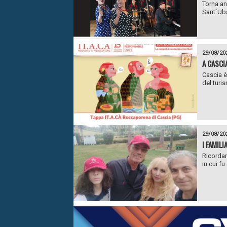
Torna an
Sant`Uba
29/08/20
A CASCI
Cascia è
del turi
29/08/20
I FAMIL
Ricordar
in cui fu