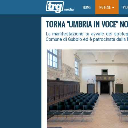
HOME
HOME
NOTIZIE
VI
TORNA "UMBRIA IN VOCE" NO
La manifestazione si avvale del soste
Comune di Gubbio ed è patrocinata dalla