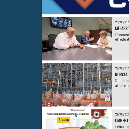
29/08/20
MELASEC
L’assess
effettuat
29/08/20
NORCIA:
Da sabat
all’inter
29/08/20
UMBERTI
Letture 